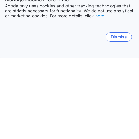
Agoda only uses cookies and other tracking technologies that
are strictly necessary for functionality. We do not use analytical
or marketing cookies. For more details, click
here
Dismiss
Начало
Тайланд Обекти
Провинция Чианг Май Обекти
Ч
Чианг Май
Chiang Dao
Chom Thong
Фанг
Ma
Стар Град
Ниманхемин
Хуай Каю
Мае Рим
Ч
Популярни дати за пътуване
Тази вечер
8 авг