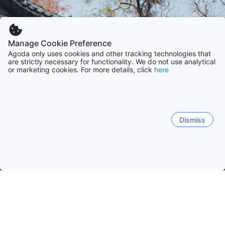
Manage Cookie Preference
Agoda only uses cookies and other tracking technologies that
are strictly necessary for functionality. We do not use analytical
or marketing cookies. For more details, click
here
Dismiss
Начало
Китай Обекти
Провинция Хунан Обекти
Чангша
Чангша
Жангжиажие
Хенгянг
Фенгхуанг
Че