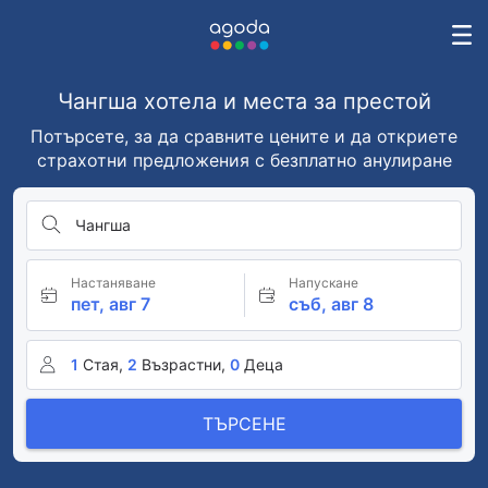
Чангша хотела и места за престой
Потърсете, за да сравните цените и да откриете
страхотни предложения с безплатно анулиране
Чангша
Настаняване
Напускане
пет, авг 7
съб, авг 8
1
Стая,
2
Възрастни,
0
Деца
ТЪРСЕНЕ