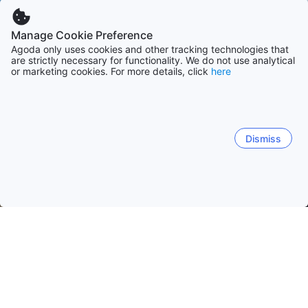
Manage Cookie Preference
Agoda only uses cookies and other tracking technologies that
are strictly necessary for functionality. We do not use analytical
or marketing cookies. For more details, click
here
Dismiss
Начало
Австралия Обекти
Щат Нови Южен Уелс Обекти
Байрън Бей
Сидни
Порт Стивънс
Джервис Бей
Център на градчето
Байрон Бай Съраундинг
Хинтер