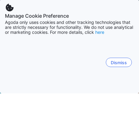
Manage Cookie Preference
Agoda only uses cookies and other tracking technologies that
are strictly necessary for functionality. We do not use analytical
or marketing cookies. For more details, click
here
Dismiss
Начало
Южна Корея Обекти
Бусан Обекти
Пусан
Пусан
Haeundae-gu
Gwangan
Seo-myeon
Nampo