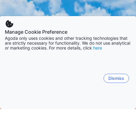
Manage Cookie Preference
Agoda only uses cookies and other tracking technologies that
are strictly necessary for functionality. We do not use analytical
or marketing cookies. For more details, click
here
Dismiss
Начало
Китай Обекти
Община Пекин Обекти
Пекин
Пекин
Hualikan
Dongzhi
Changping