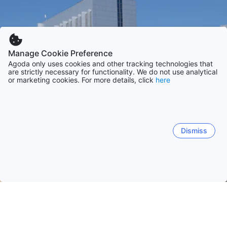
Manage Cookie Preference
Agoda only uses cookies and other tracking technologies that
are strictly necessary for functionality. We do not use analytical
or marketing cookies. For more details, click
here
Dismiss
Начало
Азербайджан Обекти
Абшерон Обекти
Баку
Баку
Сумгаит
Novxanı
Goradil
Altiagac
B