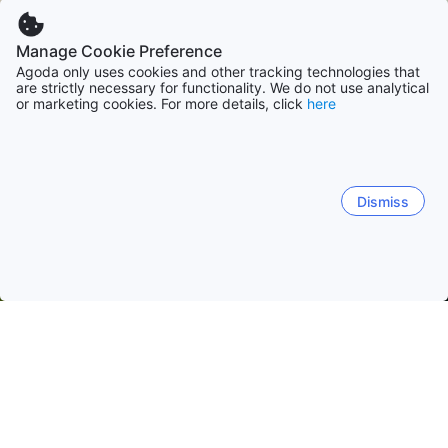
Manage Cookie Preference
Agoda only uses cookies and other tracking technologies that
are strictly necessary for functionality. We do not use analytical
or marketing cookies. For more details, click
here
Dismiss
Начало
Филипини Обекти
Бенгет Обекти
Baguio
Baguio
La Trinidad
Tuba
Baguio City Proper
Парк Майнс Вю
Bakakeng
Ca