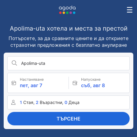
Apolima-uta хотела и места за престой
Потърсете, за да сравните цените и да откриете
страхотни предложения с безплатно анулиране
Apolima-uta
Настаняване
Напускане
пет, авг 7
съб, авг 8
1
Стая,
2
Възрастни,
0
Деца
ТЪРСЕНЕ