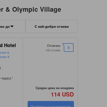
r & Olympic Village
зко до
С най-добри отзиви
nd Hotel
Отличен
8
140 отзива
enter &
enter &
6
 helpful.
"
Средна цена на нощувка
114 USD
Проверка на наличността