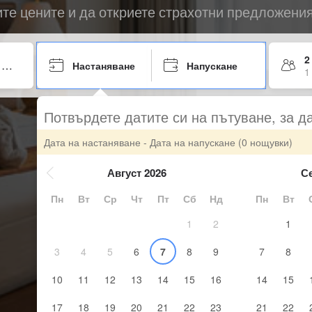
ите цените и да откриете страхотни предложени
2
Настаняване
Напускане
1
Потвърдете датите си на пътуване, за д
Дата на настаняване - Дата на напускане
(0 нощувки)
Август 2026
С
Пн
Вт
Ср
Чт
Пт
Сб
Нд
Пн
Вт
1
2
1
3
4
5
6
7
8
9
7
8
10
11
12
13
14
15
16
14
15
17
18
19
20
21
22
23
21
22