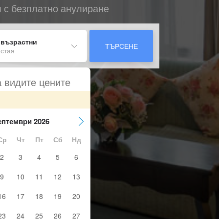
я с безплатно анулиране
 възрастни
ТЪРСЕНЕ
 стая
а видите цените
ептември 2026
Ср
Чт
Пт
Сб
Нд
2
3
4
5
6
9
10
11
12
13
16
17
18
19
20
23
24
25
26
27