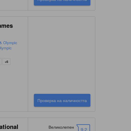
Games
 & Olympic
Olympic
+6
Проверка на наличността
ational
Великолепен
9.2