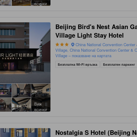
всички
Beijing Bird's Nest Asian 
Village Light Stay Hotel
China National Convention Center
Village, China National Convention Center & 
Village – показване на картата
Безплатна Wi-Fi връзка
Безплатен паркинг
Виж
всички
Nostalgia S Hotel (Beijing N