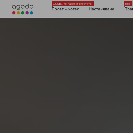
Създайте пакет и спестете!
Нов!
Полет + хотел
Настаняване
Тра