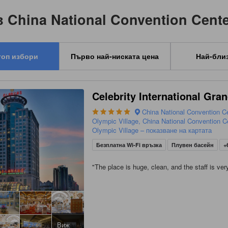
 China National Convention Cente
топ избори
Първо най-ниската цена
Най-бли
Celebrity International Gra
China National Convention C
Olympic Village, China National Convention C
Olympic Village – показване на картата
Безплатна Wi-Fi връзка
Плувен басейн
+
"
The place is huge, clean, and the staff is very
Виж