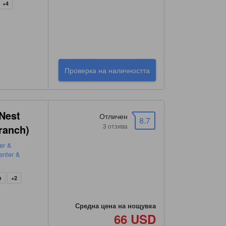
+4
Проверка на наличността
 Nest
Отличен
8.7
3 отзива
ranch)
er &
enter &
и
+2
Средна цена на нощувка
66 USD