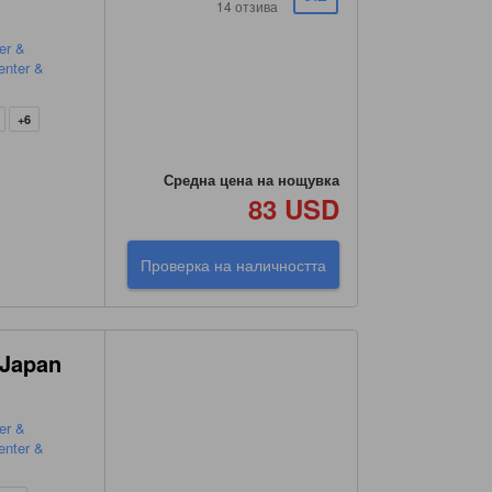
14 отзива
er &
enter &
+6
Средна цена на нощувка
83 USD
Проверка на наличността
-Japan
)
er &
enter &