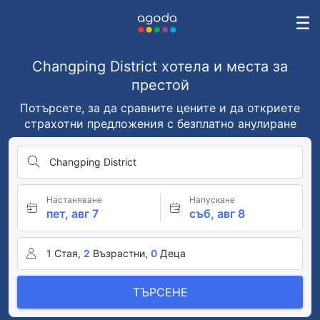
Changping District хотела и места за
престой
Потърсете, за да сравните цените и да откриете
страхотни предложения с безплатно анулиране
Changping District
Настаняване
Напускане
пет, авг 7
съб, авг 8
1
Стая,
2
Възрастни,
0
Деца
ТЪРСЕНЕ