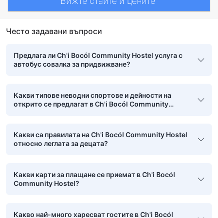
Вижте стаите и цените
Често задавани въпроси
Предлага ли Ch'i Bocól Community Hostel услуга с
автобус совалка за придвижване?
Какви типове неводни спортове и дейности на
открито се предлагат в Ch'i Bocól Community
Hostel?
Какви са правилата на Ch'i Bocól Community Hostel
относно леглата за децата?
Какви карти за плащане се приемат в Ch'i Bocól
Community Hostel?
Какво най-много харесват гостите в Ch'i Bocól