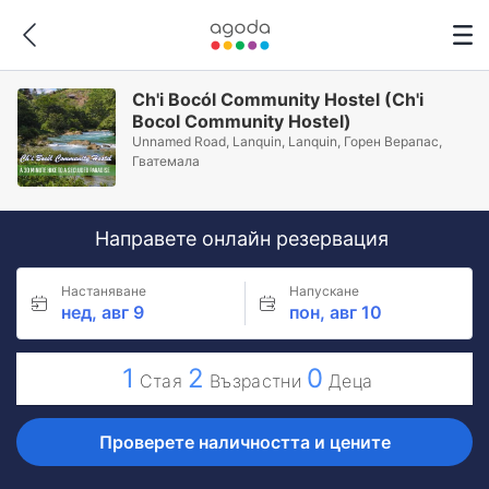
Ch'i Bocól Community Hostel (Ch'i
Bocol Community Hostel)
Unnamed Road, Lanquin, Lanquin, Горен Верапас,
Гватемала
Направете онлайн резервация
Настаняване
Напускане
нед, авг 9
пон, авг 10
1
2
0
Стая
Възрастни
Деца
Проверете наличността и цените