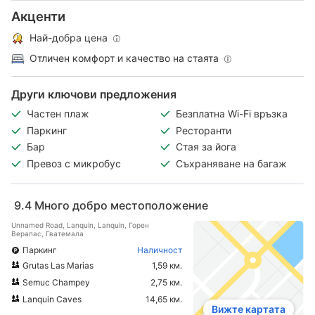
Акценти
Най-добра цена
Отличен комфорт и качество на стаята
Други ключови предложения
Частен плаж
Безплатна Wi-Fi връзка
Паркинг
Ресторанти
Бар
Стая за йога
Превоз с микробус
Съхраняване на багаж
9.4
Много добро местоположение
Unnamed Road, Lanquin, Lanquin, Горен
Верапас, Гватемала
Паркинг
Наличност
Grutas Las Marias
1,59 км.
Semuc Champey
2,75 км.
Lanquin Caves
14,65 км.
Вижте картата