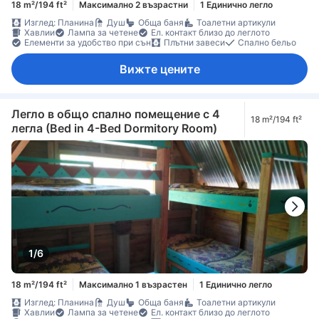
18 m²/194 ft²
Максимално 2 възрастни
1 Единично легло
Изглед: Планина
Душ
Обща баня
Тоалетни артикули
Хавлии
Лампа за четене
Ел. контакт близо до леглото
Елементи за удобство при сън
Плътни завеси
Спално бельо
Вижте цените
Легло в общо спално помещение с 4
18 m²/194 ft²
легла (Bed in 4-Bed Dormitory Room)
1/6
18 m²/194 ft²
Максимално 1 възрастен
1 Единично легло
Изглед: Планина
Душ
Обща баня
Тоалетни артикули
Хавлии
Лампа за четене
Ел. контакт близо до леглото