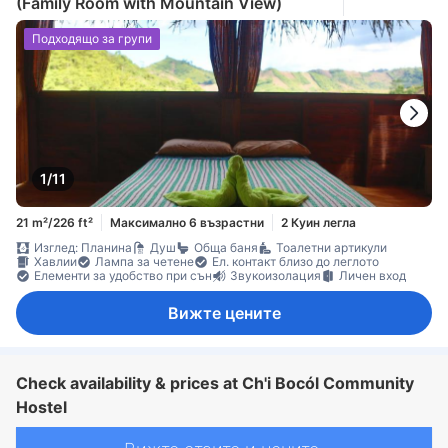
(Family Room with Mountain View)
Подходящо за групи
1/11
21 m²/226 ft²
Максимално 6 възрастни
2 Куин легла
Изглед: Планина
Душ
Обща баня
Тоалетни артикули
Хавлии
Лампа за четене
Ел. контакт близо до леглото
Елементи за удобство при сън
Звукоизолация
Личен вход
Вижте цените
Check availability & prices at Ch'i Bocól Community
Hostel