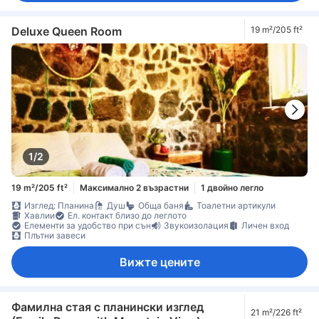
Deluxe Queen Room
19 m²/205 ft²
1/2
19 m²/205 ft²
Максимално 2 възрастни
1 двойно легло
Изглед: Планина
Душ
Обща баня
Тоалетни артикули
Хавлии
Ел. контакт близо до леглото
Елементи за удобство при сън
Звукоизолация
Личен вход
Плътни завеси
Вижте цените
Фамилна стая с планински изглед
21 m²/226 ft²