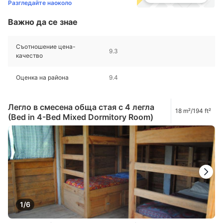
Разгледайте наоколо
Важно да се знае
Съотношение цена-
9.3
качество
Оценка на района
9.4
Легло в смесена обща стая с 4 легла
18 m²/194 ft²
(Bed in 4-Bed Mixed Dormitory Room)
1/6