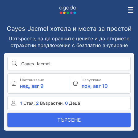
Cayes-Jacmel хотела и места за престой
Потърсете, за да сравните цените и да откриете
страхотни предложения с безплатно анулиране
Cayes-Jacmel
Настаняване
Напускане
нед, авг 9
пон, авг 10
1
Стая,
2
Възрастни,
0
Деца
ТЪРСЕНЕ