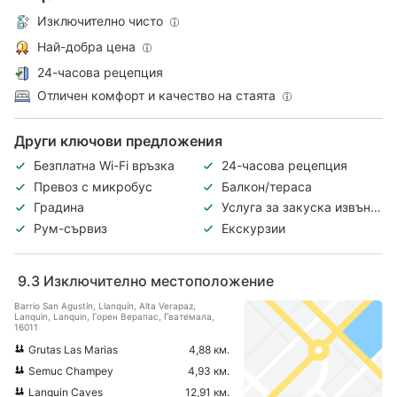
Изключително чисто
Най-добра цена
24-часова рецепция
Отличен комфорт и качество на стаята
Други ключови предложения
Безплатна Wi-Fi връзка
24-часова рецепция
Превоз с микробус
Балкон/тераса
Градина
Услуга за закуска извън
ресторанта
Рум-сървиз
Екскурзии
9.3
Изключително местоположение
Barrio San Agustín, Llanquín, Alta Verapaz,
Lanquin, Lanquin, Горен Верапас, Гватемала,
16011
Grutas Las Marias
4,88 км.
Semuc Champey
4,93 км.
Lanquin Caves
12,91 км.