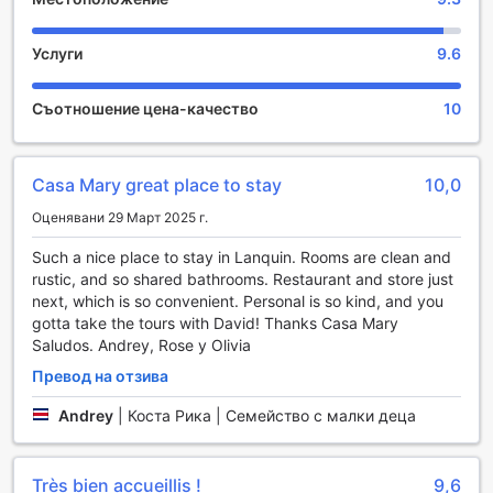
Casa "MARY" в Ланкин, Гватемала, предлага уникална
възможност за отдих и развлечение сред природата.
Услуги
9.6
Градината на хотела е истински оазис, където гостите
могат да се насладят на спокойствие и красота. Тук
можете да се отпуснете на зелени площи, заобиколени
Съотношение цена-качество
10
от тропически растения и цветя, които създават
идилична атмосфера за релаксация.
Градината предоставя не само място за отдих, но и
Casa Mary great place to stay
10,0
възможности за социални активности. Гостите могат да
се събират за игри на открито или просто да се
Оценявани 29 Март 2025 г.
насладят на чаша кафе под сянката на дърветата.
Вечерите в градината са особено специални, когато
Such a nice place to stay in Lanquin. Rooms are clean and
светлините на залеза осветяват пространството и
rustic, and so shared bathrooms. Restaurant and store just
създават романтична обстановка. Casa "MARY"
next, which is so convenient. Personal is so kind, and you
обещава незабравими моменти на забавление и отдих в
gotta take the tours with David! Thanks Casa Mary
своята прекрасна градина.
Saludos. Andrey, Rose y Olivia
Превод на отзива
Удобства в Casa "MARY"
Andrey
|
Коста Рика | Семейство с малки деца
Casa "MARY" в Ланкин, Гватемала, предлага на своите
гости редица удобства, които гарантират комфорт и
безпроблемен престой. Службата за рум-сървиз е на
Très bien accueillis !
9,6