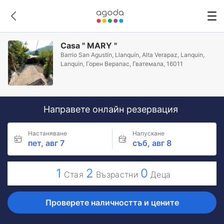
Casa " MARY "
Barrio San Agustín, Llanquín, Alta Verapaz, Lanquin,
Lanquin, Горен Верапас, Гватемала, 16011
Направете онлайн резервация
Настаняване
Напускане
пет, авг 7
съб, авг 8
1
2
0
Стая
Възрастни
Деца
Проверете наличността и цените