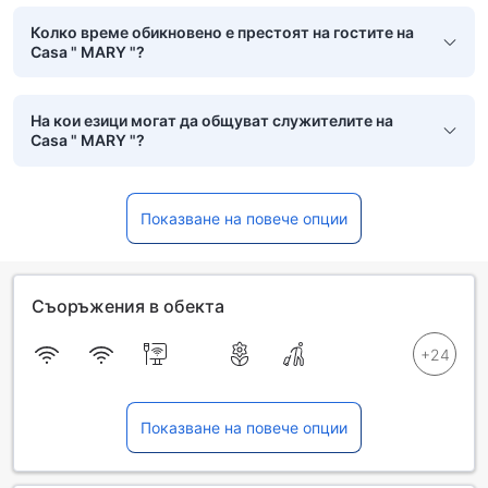
Колко време обикновено е престоят на гостите на
Casa " MARY "?
На кои езици могат да общуват служителите на
Casa " MARY "?
Показване на повече опции
Съоръжения в обекта
Показване на повече опции