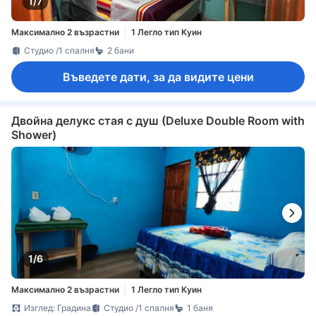
1/7
Максимално 2 възрастни
1 Легло тип Куин
Студио /1 спалня
2 бани
Въведете дати, за да видите цени
Двойна делукс стая с душ (Deluxe Double Room with
Shower)
1/6
Максимално 2 възрастни
1 Легло тип Куин
Изглед: Градина
Студио /1 спалня
1 баня