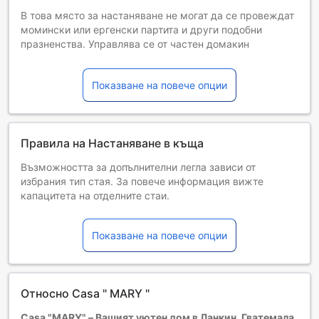
В това място за настаняване не могат да се провеждат
момински или ергенски партита и други подобни
празненства. Управлява се от частен домакин
Показване на повече опции
Правила на Настаняване в къща
Възможността за допълнителни легла зависи от
избрания тип стая. За повече информация вижте
капацитета на отделните стаи.
При резервиране на повече от 5 стаи е възможно да се
прилагат различни условия и допълнителни плащания.
Показване на повече опции
Относно Casa " MARY "
Casa "MARY" – Вашият уютен дом в Ланкин, Гватемала