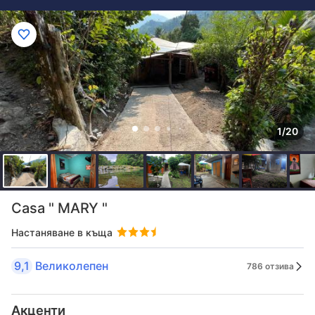
1/20
Casa " MARY "
Настаняване в къща
9,1
Великолепен
786 отзива
Акценти