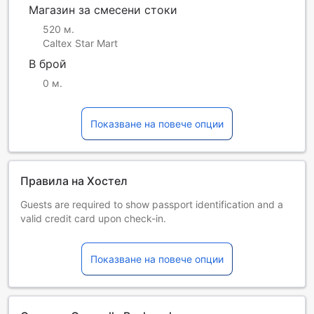
Магазин за смесени стоки
520 м.
Caltex Star Mart
В брой
0 м.
Показване на повече опции
Правила на Хостел
Guests are required to show passport identification and a
valid credit card upon check-in.
Всички специални изисквания зависят от наличността и
могат да наложат допълнително заплащане.
Показване на повече опции
Reception is open from 07:00 AM to 08:00 PM. Guests
arriving outside these hours are requested to inform the
property the expected arrival time, flight number and email
address in advance.