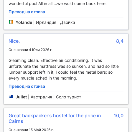
wonderful pool All in all ...we wuld come back here.
Backpackers
Превод на отзива
Caravella Backpackers в Кеърнс предлага разнообразие
от удобства, които осигуряват комфорт и безопасност
Yolande
|
Ирландия | Двойка
на своите гости. Възможността за ползване на сейфове
за ценности предоставя допълнително спокойствие,
позволявайки ви да се насладите на времето си без
Nice.
8,4
притеснения. Консиерж услугите на рецепцията са на
Оценявани 4 Юли 2026 г.
разположение, за да ви помогнат с информация и
съвети за изследване на района, а бързият процес на
Gleaming clean. Effective air conditioning. It was
настаняване и напускане (express check-in/check-out)
unfortunate the mattress was so sunken, and had so little
гарантира, че ще имате повече време за приключения.
lumbar support left in it, I could feel the metal bars; so
Wi-Fi интернет в обществените зони е идеален за
every muscle ached in the morning.
свързване с приятели и семейство или за планиране на
следващата ви дестинация. За тези, които пътуват с
Превод на отзива
багаж, Caravella Backpackers предлага удобства за
Juliet
|
Австралия | Соло турист
съхранение на куфари, така че да можете да
разгледате града без да носите тежестите си. В
допълнение, хотелът разполага с автомат за закуски и
Great backpacker's hostel for the price in
10,0
напитки, а пералнята (laundromat) ще ви помогне да
Cairns
поддържате дрехите си свежи и чисти по време на
вашето пътуване.
Оценявани 15 Май 2026 г.