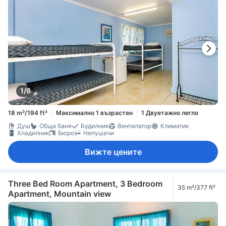
1/6
18 m²/194 ft²
Максимално 1 възрастен
1 Двуетажно легло
Душ
Обща баня
Будилник
Вентилатор
Климатик
Хладилник
Бюро
Непушачи
Вижте цените
Three Bed Room Apartment, 3 Bedroom
35 m²/377 ft²
Apartment, Mountain view