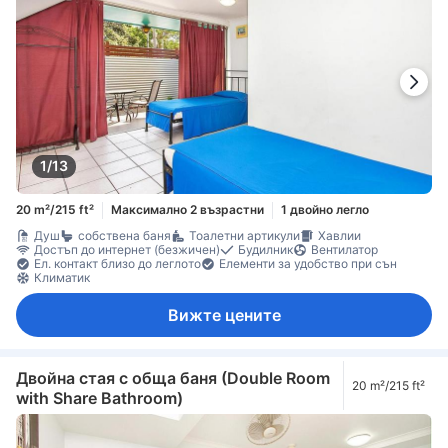
1/13
20 m²/215 ft²
Максимално 2 възрастни
1 двойно легло
Душ
собствена баня
Тоалетни артикули
Хавлии
Достъп до интернет (безжичен)
Будилник
Вентилатор
Ел. контакт близо до леглото
Елементи за удобство при сън
Климатик
Вижте цените
Двойна стая с обща баня (Double Room
20 m²/215 ft²
with Share Bathroom)