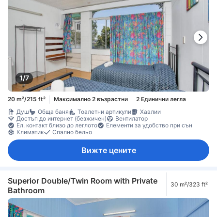
1/7
20 m²/215 ft²
Максимално 2 възрастни
2 Единични легла
Душ
Обща баня
Тоалетни артикули
Хавлии
Достъп до интернет (безжичен)
Вентилатор
Ел. контакт близо до леглото
Елементи за удобство при сън
Климатик
Спално бельо
Вижте цените
Superior Double/Twin Room with Private
30 m²/323 ft²
Bathroom