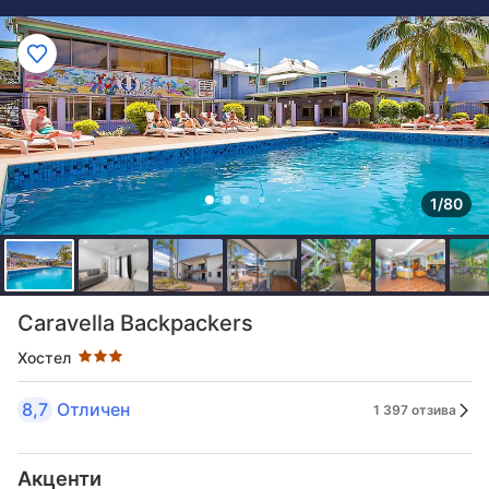
1/80
Оценка в звезди: 3 звезди
Caravella Backpackers
Хостел
8,7
Отличен
1 397 отзива
Акценти