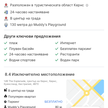
Разположен в туристическата област Кeрнс
24-часово настаняване
В център на града
130 метра до Muddy's Playground
Други ключови предложения
плаж
Интернет
Плувен басейн
Безплатен паркинг
24-часово настаняване
Ресторанти
Водни спортове
Воден парк
8.4
Изключително местоположение
149 The Esplanade, Център на Кернс, Кeрнс,
Куинсланд, Австралия, 4870
В център на града
Популярен квартал
Паркинг
БЕЗПЛАТНО
Muddy's Playground
80 м.