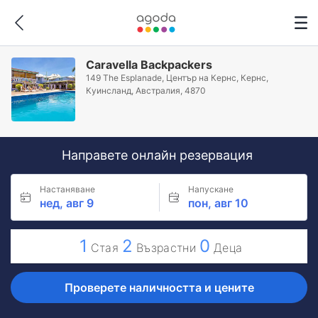
Caravella Backpackers
149 The Esplanade, Център на Кернс, Кeрнс,
Куинсланд, Австралия, 4870
Направете онлайн резервация
Настаняване
Напускане
нед, авг 9
пон, авг 10
1
2
0
Стая
Възрастни
Деца
Проверете наличността и цените