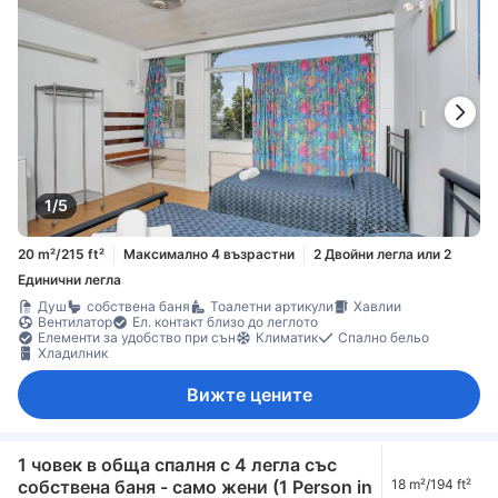
1/5
20 m²/215 ft²
Максимално 4 възрастни
2 Двойни легла или 2
Единични легла
Душ
собствена баня
Тоалетни артикули
Хавлии
Вентилатор
Ел. контакт близо до леглото
Елементи за удобство при сън
Климатик
Спално бельо
Хладилник
Вижте цените
1 човек в обща спалня с 4 легла със
собствена баня - само жени (1 Person in
18 m²/194 ft²