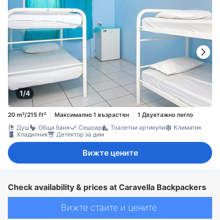
1/4
20 m²/215 ft²
Максимално 1 възрастен
1 Двуетажно легло
Душ
Обща баня
Сешоар
Тоалетни артикули
Климатик
Хладилник
Детектор за дим
Вижте цените
Check availability & prices at Caravella Backpackers
Вижте стаите и цените