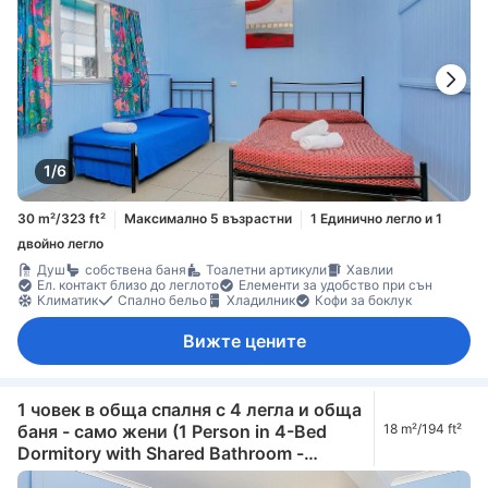
1/6
30 m²/323 ft²
Максимално 5 възрастни
1 Единично легло и 1
двойно легло
Душ
собствена баня
Тоалетни артикули
Хавлии
Ел. контакт близо до леглото
Елементи за удобство при сън
Климатик
Спално бельо
Хладилник
Кофи за боклук
Вижте цените
1 човек в обща спалня с 4 легла и обща
баня - само жени (1 Person in 4-Bed
18 m²/194 ft²
Dormitory with Shared Bathroom -
Female Only)