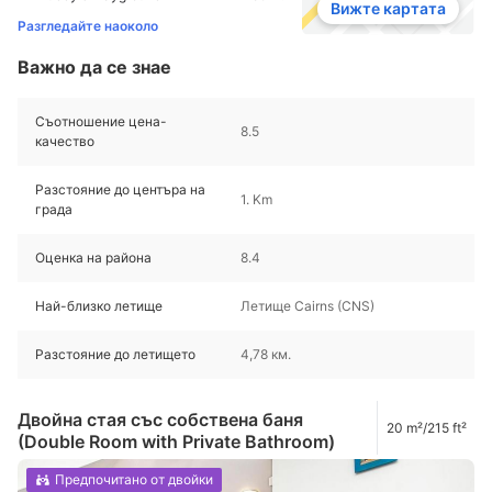
Вижте картата
Разгледайте наоколо
Важно да се знае
Съотношение цена-
8.5
качество
Разстояние до центъра на
1. Km
града
Оценка на района
8.4
Най-близко летище
Летище Cairns (CNS)
Разстояние до летището
4,78 км.
Двойна стая със собствена баня
20 m²/215 ft²
(Double Room with Private Bathroom)
Предпочитано от двойки