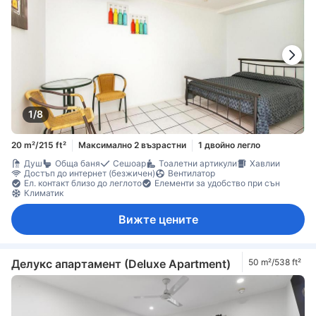
1/8
20 m²/215 ft²
Максимално 2 възрастни
1 двойно легло
Душ
Обща баня
Сешоар
Тоалетни артикули
Хавлии
Достъп до интернет (безжичен)
Вентилатор
Ел. контакт близо до леглото
Елементи за удобство при сън
Климатик
Вижте цените
Делукс апартамент (Deluxe Apartment)
50 m²/538 ft²