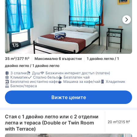
1/5
35 m²/377 ft²
Максимално 6 възрастни
1 двойно легло / 1
двойно легло / 1 двойно легло
3 спални
Душ
Безжичен интернет достъп (платен)
Климатик
Спално бельо
Безплатен чай
Безплатно инстантно кафе
Машина за кафе/чай
Хладилник
Балкон/тераса
Вижте цените
Стая с 1 двойно легло или с 2 отделни
легла и тераса (Double or Twin Room
20 m²/215 ft²
with Terrace)