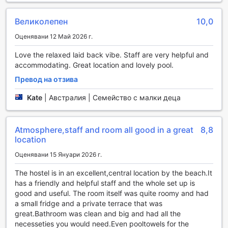
Caravella Backpackers в Кeрнс предлага изключителни
спортни съоръжения, които ще задоволят всички
Великолепен
10,0
любители на активния начин на живот. Вътрешният
Оценявани 12 Май 2026 г.
басейн е идеален за тези, които искат да се освежат и
да се насладят на плуване независимо от времето
Love the relaxed laid back vibe. Staff are very helpful and
навън. За любителите на водните спортове, хостелът
accommodating. Great location and lovely pool.
предлага разнообразие от не-моторизирани
Превод на отзива
активности, включително каяк и гмуркане, които
позволяват на гостите да изследват красотата на
Kate
|
Австралия | Семейство с малки деца
местните води и да се свържат с природата.
На открито, гостите могат да се насладят на слънчеви
дни край външния басейн, където могат да се отпуснат
Atmosphere,staff and room all good in a great
8,8
след активен ден. За тези, които търсят приключения,
location
Caravella Backpackers предлага възможности за
риболов, конна езда и шнорхелинг, което осигурява
Оценявани 15 Януари 2026 г.
уникални преживявания и незабравими спомени. Също
The hostel is in an excellent,central location by the beach.It
така, близостта до водния парк и плажа предоставя
has a friendly and helpful staff and the whole set up is
допълнителни възможности за забавление и
good and useful. The room itself was quite roomy and had
релаксация. Независимо от предпочитанията ви, тук ще
a small fridge and a private terrace that was
намерите идеалното място за спорт и отдих.
great.Bathroom was clean and big and had all the
necesseties you would need.Even pooltowels for the
Удобства за комфорт и безопасност в Caravella