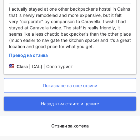
Транспортни удобства в Caravella Backpackers
I actually stayed at one other backpacker's hostel in Cairns
that is newly remodeled and more expensive, but it felt
Caravella Backpackers в Кeрнс предлага разнообразие
very "corporate" by comparison to Caravella. I wish I had
от транспортни удобства, които правят пътуването ви
stayed at Caravella twice. The staff is really friendly, it
лесно и удобно. Гостите могат да се възползват от
seems like a less chaotic backpacker's than the other place
услугата за трансфер от и до летището, което
(much easier to navigate the kitchen space) and it's a great
осигурява безпроблемен достъп до хотела. Също така,
location and good price for what you get.
предоставяме услуги за организиране на обиколки,
Превод на отзива
които ви позволяват да откриете красотите на региона,
без да се притеснявате за логистиката.
Clara
|
САЩ | Соло турист
Допълнително, нашият хотел предлага шутъл услуга,
която свързва ключови дестинации, а за тези, които
предпочитат да пътуват самостоятелно, предлагаме
Показване на още отзиви
наем на автомобили. Таксиметровата услуга е също на
разположение, осигурявайки бърз и лесен транспорт
до желаните места. За ваше удобство, предлагаме и
Назад към стаите и цените
услуга за закупуване на билети, така че да можете да
се насладите на различни атракции и събития в района.
И не на последно място, нашият безплатен паркинг е
Отзиви за хотела
идеален за гости с личен автомобил, осигурявайки ви
спокойствие по време на престоя.