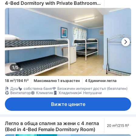
4-Bed Dormitory with Private Bathroom -
Female Only)
1/5
18 m²/194 ft²
Максимално 1 възрастен
4 Единични легла
Душ
собствена баня
Безжичен интернет достъп (безплатен)
Вентилатор
Климатик
Хладилник
Непушачи
Вижте цените
Легло в обща спалня за жени с 4 легла
20 m²/215 ft²
(Bed in 4-Bed Female Dormitory Room)