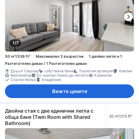
1/7
50 m²/538 ft²
Максимално 3 възрастни
1 двойно легло и 1
Разтегателен диван / 1 Разтегателен диван
Душ
Сешоар
собствена баня
Тоалетни артикули
Хавлии
Вентилатор
Ел. контакт близо до леглото
Климатик
Спално бельо
Хладилник
Вижте цените
Двойна стая с две единични легла с
обща баня (Twin Room with Shared
20 m²/215 ft²
Bathroom)