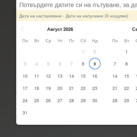
Потвърдете датите си на пътуване, за д
Дата на настаняване - Дата на напускане
(0 нощувки)
Август 2026
С
Пн
Вт
Ср
Чт
Пт
Сб
Нд
Пн
Вт
1
2
1
3
4
5
6
7
8
9
7
8
10
11
12
13
14
15
16
14
15
17
18
19
20
21
22
23
21
22
24
25
26
27
28
29
30
28
29
31