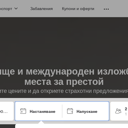
нспорт
Забавления
Купони и оферти
ще и международен изложб
места за престой
ите цените и да откриете страхотни предложени
2
Настаняване
Напускане
1