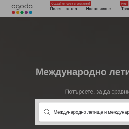
Създайте пакет и спестете!
Нов!
Полет + хотел
Настаняване
Тра
Международно лети
Потърсете, за да сравн