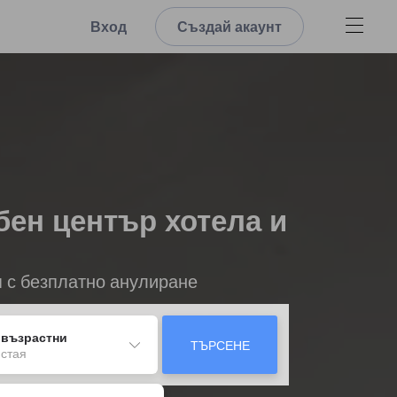
Вход
Създай акаунт
ен център хотела и
я с безплатно анулиране
 възрастни
ТЪРСЕНЕ
 стая