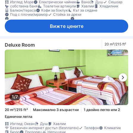
Изглед: Море
Електрически чайник
Вана
Душ
Сешоар
собствена баня
Тоалетни артикули
Хавлии
Хладилник
Балкон/тераса
Кофи за боклук
Кът за сядане
Под с плочки/мрамор
Стойка за дрехи
Бебешко креватче (при запитване)
Достъпно по стълбище
Сейф в стаята
Вижте цените
Deluxe Room
20 m²/215 ft²
1/7
20 m²/215 ft²
Максимално 3 възрастни
1 двойно легло или 2
Единични легла
Изглед: Океан
Душ
Хавлии
Безжичен интернет достъп (безплатен)
Телефон
Климатик
Бюро
Прозорец
Непушачи