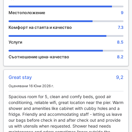
Blue Corals Beach Resort в Себу предлага изключителни
Местоположение
9
развлекателни съоръжения, които ще направят вашето
пребиваване незабравимо. Възползвайте се от
Комфорт на стаята и качество
7.3
разнообразието от магазини, където можете да
откриете уникални сувенири и местни ръчно
изработени артикули, идеални за подаръци или спомени
Услуги
8.5
от вашето пътуване. След дълъг ден на слънце и плаж,
релаксирайте в уютния бар на курорта, където можете
Съотношение цена-качество
8.2
да се насладите на освежаващи коктейли и вкусни
закуски, докато се наслаждавате на гледката към
морето.
Не пропускайте да се поглезите в спа центъра, където
Great stay
9,2
опитни терапевти предлагат разнообразие от масажи и
Оценявани 16 Юни 2026 г.
процедури, които ще ви помогнат да се отпуснете и
възстановите. Градината на курорта е прекрасно място
Spacious room for 5, clean and comfy beds, good air
за разходки и медитация, обгърната от тропическа
conditioning, reliable wifi, great location near the pier. Warm
зеленина, която създава спокойна и релаксираща
shower and amenities like cabinet with cubby holes and a
атмосфера. Blue Corals Beach Resort е идеалното място
fridge. Friendly and accommodating staff - letting us leave
за тези, които търсят комбинация от развлечения и
our bags before check in and after check out and provide
спокойствие в сърцето на природната красота на Себу.
us with utensils when requested. Shower head needs
maintenance and odors sometimes linger outside the