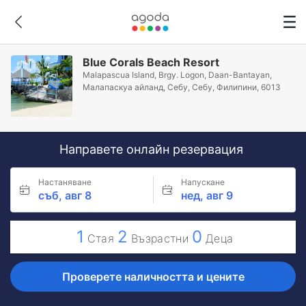
Blue Corals Beach Resort
Malapascua Island, Brgy. Logon, Daan-Bantayan,
Малапаскуа айланд, Себу, Себу, Филипини, 6013
Направете онлайн резервация
Настаняване
Напускане
съб, авг 8
нед, авг 9
1
2
0
Стая
Възрастни
Деца
Проверете наличността и цените