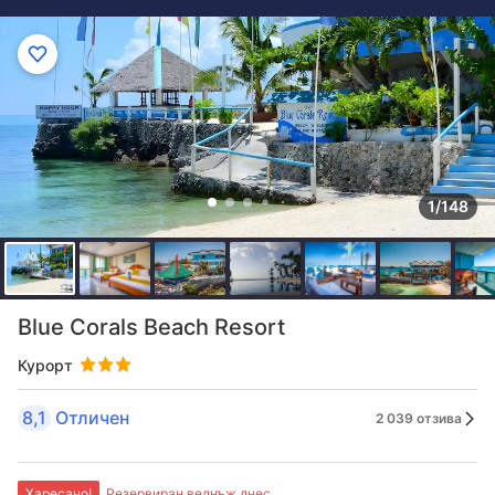
1/148
Blue Corals Beach Resort
Курорт
8,1
Отличен
2 039 отзива
Харесано!
Резервиран веднъж днес