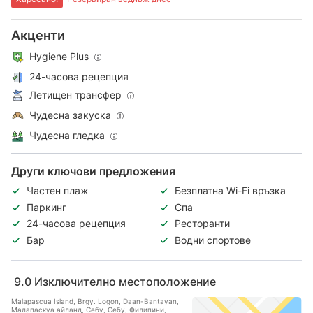
Акценти
Hygiene Plus
24-часова рецепция
Летищен трансфер
Чудесна закуска
Чудесна гледка
Други ключови предложения
Частен плаж
Безплатна Wi-Fi връзка
Паркинг
Спа
24-часова рецепция
Ресторанти
Бар
Водни спортове
9.0
Изключително местоположение
Malapascua Island, Brgy. Logon, Daan-Bantayan,
Малапаскуа айланд, Себу, Себу, Филипини,