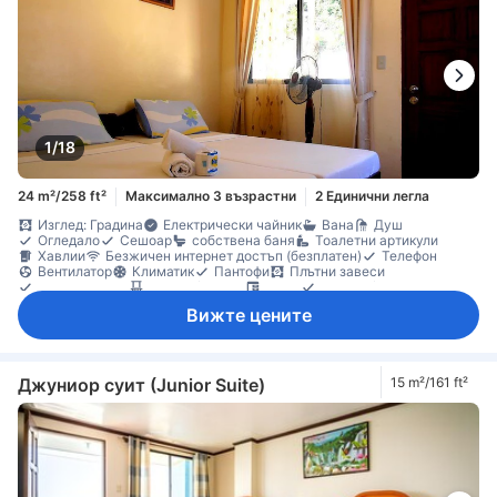
1/18
24 m²/258 ft²
Максимално 3 възрастни
2 Единични легла
Изглед: Градина
Електрически чайник
Вана
Душ
Огледало
Сешоар
собствена баня
Тоалетни артикули
Хавлии
Безжичен интернет достъп (безплатен)
Телефон
Вентилатор
Климатик
Пантофи
Плътни завеси
Спално бельо
Балкон/тераса
Бюро
Дървен/паркетен под
Кофи за боклук
Кът за сядане
Налични партерни етажи
Вижте цените
Под с плочки/мрамор
Прозорец
Стойка за дрехи
Достъпно по стълбище
Непушачи
Сейф в стаята
Джуниор суит (Junior Suite)
15 m²/161 ft²