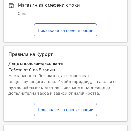
Магазин за смесени стоки
0 м.
Показване на повече опции
Правила на Курорт
Деца и допълнителни легла
Бебета от 0 до 5 години
Настаняват се безплатно, ако използват
съществуващите легла. Имайте предвид, че ако ви е
нужно бебешко креватче, това може да доведе до
допълнителна такса и зависи от наличността.
Деца от 6 до 7
Безплатен престой, ако се използват наличните легла.
Показване на повече опции
Гостите, навършили {0} години, се считат за възрастни
Възможността за допълнителни легла зависи от
избрания тип стая. За повече информация вижте
капацитета на отделните стаи.