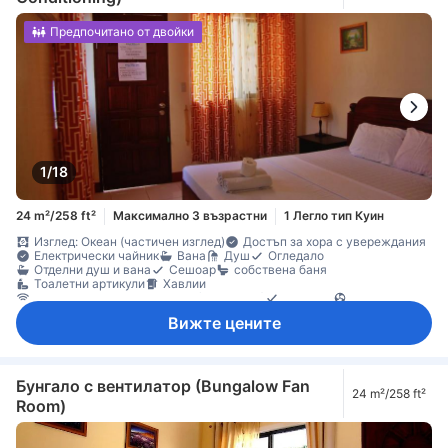
Предпочитано от двойки
1/18
24 m²/258 ft²
Максимално 3 възрастни
1 Легло тип Куин
Изглед: Океан (частичен изглед)
Достъп за хора с увереждания
Електрически чайник
Вана
Душ
Огледало
Отделни душ и вана
Сешоар
собствена баня
Тоалетни артикули
Хавлии
Безжичен интернет достъп (безплатен)
Телефон
Вентилатор
Климатик
Пантофи
Спално бельо
Хладилник
Вижте цените
Балкон/тераса
Бюро
Дървен/паркетен под
Кофи за боклук
Кът за сядане
Налични партерни етажи
Под с плочки/мрамор
Прозорец
Стойка за дрехи
Непушачи
Сейф в стаята
Бунгало с вентилатор (Bungalow Fan
24 m²/258 ft²
Room)