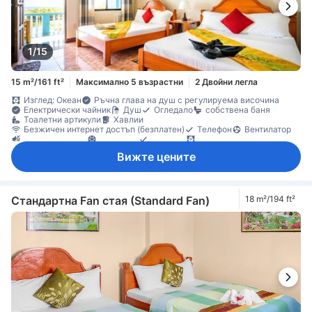
1/15
15 m²/161 ft²
Максимално 5 възрастни
2 Двойни легла
Изглед: Океан
Ръчна глава на душ с регулируема височина
Електрически чайник
Душ
Огледало
собствена баня
Тоалетни артикули
Хавлии
Безжичен интернет достъп (безплатен)
Телефон
Вентилатор
Звукоизолация
Климатик
Пантофи
Плътни завеси
Спално бельо
Хладилник
Балкон/тераса
Бюро
Вижте цените
Кът за сядане
Прозорец
Непушачи
Сейф в стаята
Стандартна Fan стая (Standard Fan)
18 m²/194 ft²