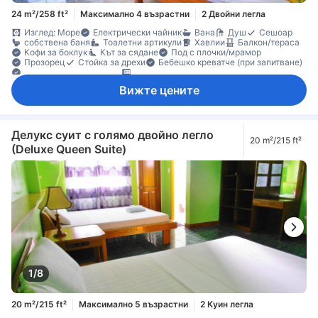
24 m²/258 ft²
Максимално 4 възрастни
2 Двойни легла
Изглед: Море
Електрически чайник
Вана
Душ
Сешоар
собствена баня
Тоалетни артикули
Хавлии
Балкон/тераса
Кофи за боклук
Кът за сядане
Под с плочки/мрамор
Прозорец
Стойка за дрехи
Бебешко креватче (при запитване)
Достъпно по стълбище
Сейф в стаята
Вижте цените
Делукс суит с голямо двойно легло
20 m²/215 ft²
(Deluxe Queen Suite)
1/8
20 m²/215 ft²
Максимално 5 възрастни
2 Куин легла