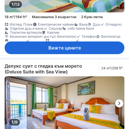
1/13
18 m²/194 ft²
Максимално 3 възрастни
2 Куин легла
Изглед: Плаж
Електрически чайник
Вана
Душ
Огледало
Отделни душ и вана
Сешоар
собствена баня
Тоалетни артикули
Хавлии
Безжичен интернет достъп (безплатен)
Телефон
Вентилатор
Климатик
Пантофи
Плътни завеси
Спално бельо
Хладилник
Бюро
Дървен/паркетен под
Кофи за боклук
Вижте цените
Под с плочки/мрамор
Прозорец
Стойка за дрехи
Бебешко креватче (при запитване)
Достъпно по стълбище
Непушачи
Сейф в стаята
Делукс суит с гледка към морето
24 m²/258 ft²
(Deluxe Suite with Sea View)
1/9