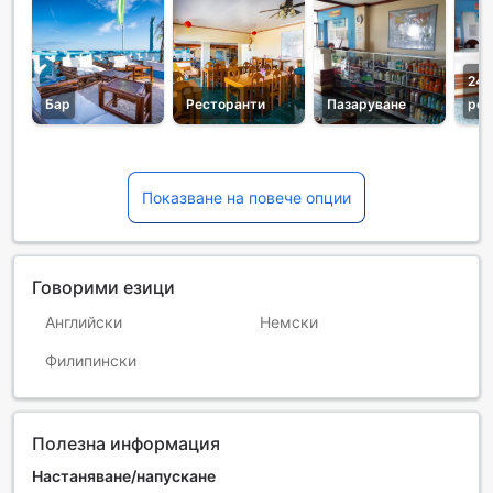
24-
Бар
Ресторанти
Пазаруване
рец
Показване на повече опции
Говорими езици
Английски
Немски
Филипински
Полезна информация
Настаняване/напускане