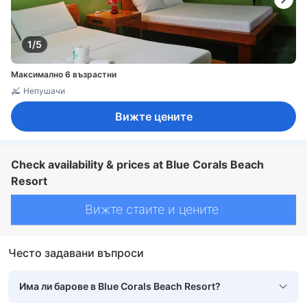
1/5
Максимално 6 възрастни
Непушачи
Вижте цените
Check availability & prices at Blue Corals Beach
Resort
Вижте стаите и цените
Често задавани въпроси
Има ли барове в Blue Corals Beach Resort?