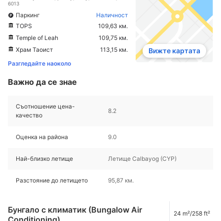
6013
Паркинг
Наличност
TOPS
109,63 км.
Temple of Leah
109,75 км.
Храм Таоист
113,15 км.
Вижте картата
Разгледайте наоколо
Важно да се знае
Съотношение цена-
8.2
качество
Оценка на района
9.0
Най-близко летище
Летище Calbayog (CYP)
Разстояние до летището
95,87 км.
Бунгало с климатик (Bungalow Air
24 m²/258 ft²
Conditioning)