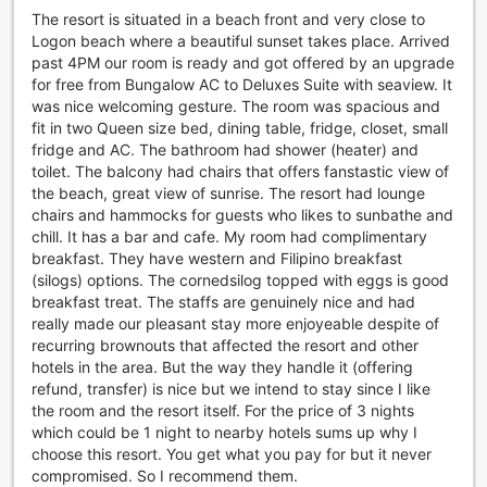
The resort is situated in a beach front and very close to
Blue Corals Beach Resort в Себу предлага на своите
Logon beach where a beautiful sunset takes place. Arrived
гости редица удобства, които правят престоя им
past 4PM our room is ready and got offered by an upgrade
комфортен и безпроблемен. Сред основните услуги е
for free from Bungalow AC to Deluxes Suite with seaview. It
пране и химическо чистене, което позволява на
was nice welcoming gesture. The room was spacious and
посетителите да се насладят на свежи и чисти дрехи по
fit in two Queen size bed, dining table, fridge, closet, small
време на почивката си. Освен това, рум-сервисът е на
fridge and AC. The bathroom had shower (heater) and
разположение за тези, които искат да се насладят на
toilet. The balcony had chairs that offers fanstastic view of
храната и напитките в уюта на своята стая. Гостите
the beach, great view of sunrise. The resort had lounge
могат да се възползват и от сейфове за ценности, което
chairs and hammocks for guests who likes to sunbathe and
осигурява допълнителна сигурност за личните вещи.
chill. It has a bar and cafe. My room had complimentary
Ресортът предлага безплатен Wi-Fi в стаите и в
breakfast. They have western and Filipino breakfast
обществените зони, което е идеално за тези, които
(silogs) options. The cornedsilog topped with eggs is good
искат да останат свързани с близките си или да
breakfast treat. The staffs are genuinely nice and had
споделят незабравимите моменти в социалните мрежи.
really made our pleasant stay more enjoyeable despite of
За удобство на гостите, в хотела има и магазин за стоки
recurring brownouts that affected the resort and other
от първа необходимост, а ежедневното почистване на
hotels in the area. But the way they handle it (offering
стаите гарантира, че всичко е подредено и чисто.
refund, transfer) is nice but we intend to stay since I like
Консиерж услугата е на разположение, за да помогне
the room and the resort itself. For the price of 3 nights
на гостите с всякакви запитвания или нужди, а зоната
which could be 1 night to nearby hotels sums up why I
за пушачи е удобно обозначена, осигурявайки комфорт
choose this resort. You get what you pay for but it never
за всички.
compromised. So I recommend them.