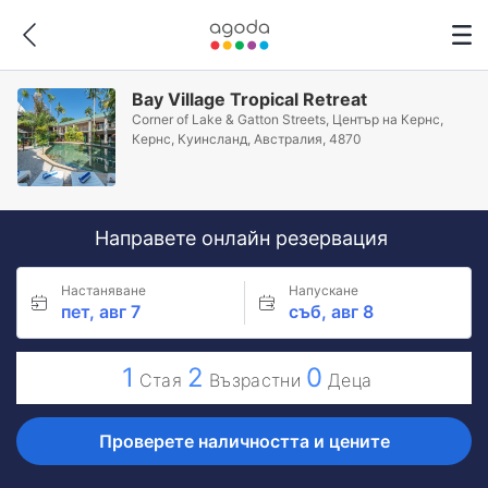
Bay Village Tropical Retreat
Corner of Lake & Gatton Streets, Център на Кернс,
Кeрнс, Куинсланд, Австралия, 4870
Направете онлайн резервация
Настаняване
Напускане
пет, авг 7
съб, авг 8
1
2
0
Стая
Възрастни
Деца
Проверете наличността и цените