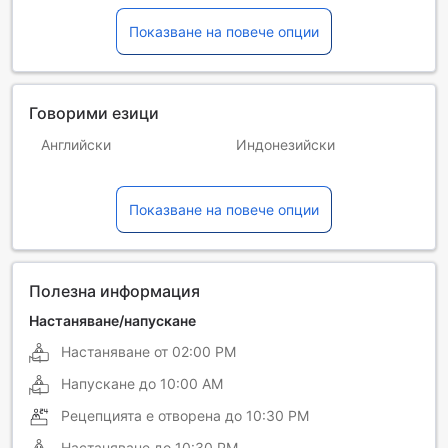
Показване на повече опции
Говорими езици
Английски
Индонезийски
Испански
Италиански
Показване на повече опции
Немски
Френски
Японски
Полезна информация
Настаняване/напускане
Настаняване от
02:00 PM
Напускане до
10:00 AM
Рецепцията е отворена до
10:30 PM
Настаняване до
10:30 PM