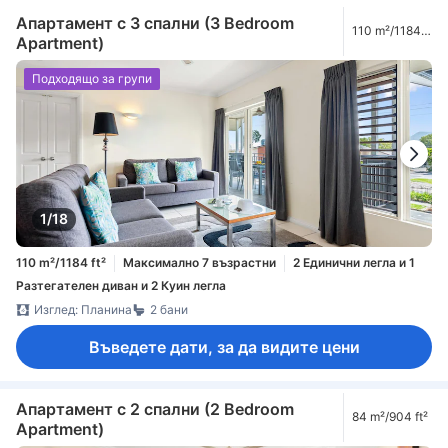
Апартамент с 3 спални (3 Bedroom
110 m²/1184
Apartment)
ft²
Подходящо за групи
1/18
110 m²/1184 ft²
Максимално 7 възрастни
2 Единични легла и 1
Разтегателен диван и 2 Куин легла
Изглед: Планина
2 бани
Въведете дати, за да видите цени
Апартамент с 2 спални (2 Bedroom
84 m²/904 ft²
Apartment)