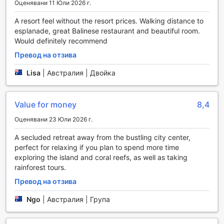
Оценявани 11 Юли 2026 г.
професионалните терапевти предлагат разнообразие от
процедури, включително масажи и терапии за лице,
A resort feel without the resort prices. Walking distance to
които ще ви помогнат да се отпуснете и възстановите
esplanade, great Balinese restaurant and beautiful room.
след активен ден.
Would definitely recommend
Не пропускайте да се разходите из красивата градина
на хотела, където можете да се насладите на
Превод на отзива
спокойствието на природата и да се насладите на
Lisa
|
Австралия | Двойка
разнообразие от тропически растения. За любителите
на четенето, библиотеката предлага широка селекция
от книги, перфектни за уютно прекарване на времето.
Завършете деня си с посещение на магазина за
Value for money
8,4
подаръци и сувенири, където можете да намерите
Оценявани 23 Юли 2026 г.
уникални местни артикули и спомени от вашето
пътуване. Bay Village Tropical Retreat е идеалното място
A secluded retreat away from the bustling city center,
за релаксация и забавление в сърцето на Кeрнс.
perfect for relaxing if you plan to spend more time
exploring the island and coral reefs, as well as taking
Спортни съоръжения в Bay Village Tropical Retreat
rainforest tours.
Превод на отзива
Bay Village Tropical Retreat в Кeрнс предлага
изключителни спортни съоръжения, които ще задоволят
Ngo
|
Австралия | Група
нуждите на всеки активен посетител. Вътрешният
басейн е идеален за плувци, които искат да се насладят
на релаксираща сесия в комфортна обстановка,