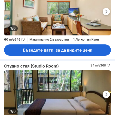
1/6
60 m²/646 ft²
Максимално 2 възрастни
1 Легло тип Куин
Въведете дати, за да видите цени
Студио стая (Studio Room)
34 m²/366 ft²
1/6