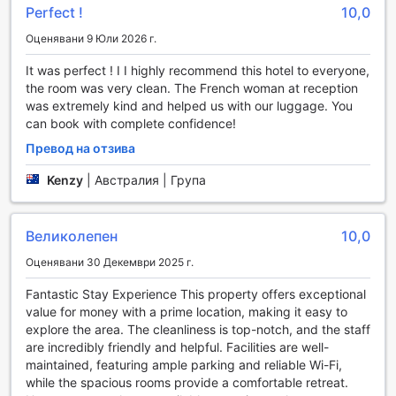
Perfect !
10,0
независимо от времето навън. За любителите на
слънчевите лъчи, откритият басейн е перфектното
Оценявани 9 Юли 2026 г.
място за отмора и освежаване, а барът край басейна
предлага освежаващи напитки, които да допълнят
It was perfect ! I I highly recommend this hotel to everyone,
вашето плувно изживяване.
the room was very clean. The French woman at reception
Но спортните възможности не свършват дотук! Хотелът
was extremely kind and helped us with our luggage. You
разполага с собствено голф игрище, където можете да
can book with complete confidence!
се насладите на игра на голф сред красивите
Превод на отзива
тропически пейзажи. За тези, които обичат
приключенията, Bay Village Tropical Retreat предлага
Kenzy
|
Австралия | Група
възможности за риболов, гмуркане и шнорхелинг, за да
изследвате подводния свят на Австралия.
Допълнително, можете да се насладите на конна езда
Великолепен
10,0
или да се отправите на пешеходни маршрути, които
Оценявани 30 Декември 2025 г.
предлагат незабравими гледки. А за любителите на
забавленията, боулинг алеята предоставя уникално
Fantastic Stay Experience This property offers exceptional
изживяване за семейството и приятелите. Всеки
value for money with a prime location, making it easy to
спортист или любител на активния начин на живот ще
explore the area. The cleanliness is top-notch, and the staff
намери своето място в Bay Village Tropical Retreat!
are incredibly friendly and helpful. Facilities are well-
maintained, featuring ample parking and reliable Wi-Fi,
Удобства в Bay Village Tropical Retreat: Комфорт и
while the spacious rooms provide a comfortable retreat.
Практичност