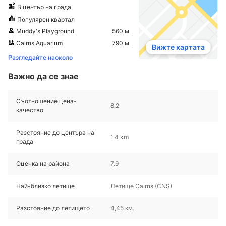
В център на града
Популярен квартал
Muddy's Playground
560 м.
Cairns Aquarium
790 м.
Вижте картата
Разгледайте наоколо
Важно да се знае
Съотношение цена-
8.2
качество
Разстояние до центъра на
1.4 km
града
Оценка на района
7.9
Най-близко летище
Летище Cairns (CNS)
Разстояние до летището
4,45 км.