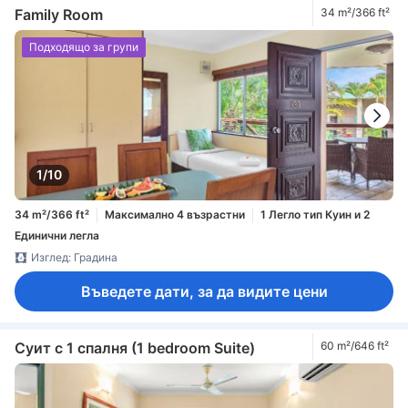
Family Room
34 m²/366 ft²
Подходящо за групи
1/10
34 m²/366 ft²
Максимално 4 възрастни
1 Легло тип Куин и 2
Единични легла
Изглед: Градина
Въведете дати, за да видите цени
Суит с 1 спалня (1 bedroom Suite)
60 m²/646 ft²