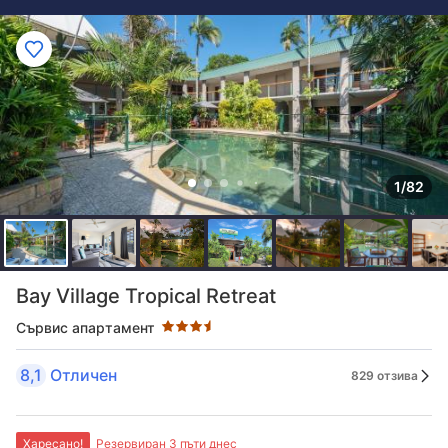
1/82
Оценка в звезди: 3.5 звезди
Bay Village Tropical Retreat
Сървис апартамент
8,1
Отличен
829 отзива
Харесано!
Резервиран 3 пъти днес