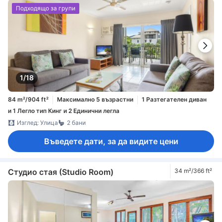
Подходящо за групи
1/18
84 m²/904 ft²
Максимално 5 възрастни
1 Разтегателен диван
и 1 Легло тип Кинг и 2 Единични легла
Изглед: Улица
2 бани
Въведете дати, за да видите цени
Студио стая (Studio Room)
34 m²/366 ft²