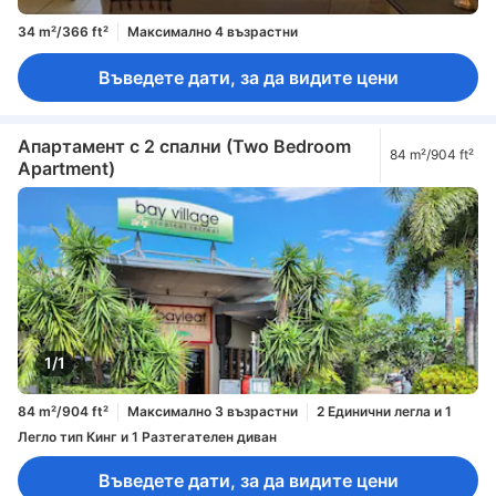
34 m²/366 ft²
Максимално 4 възрастни
Въведете дати, за да видите цени
Апартамент с 2 спални (Two Bedroom
84 m²/904 ft²
Apartment)
1/1
84 m²/904 ft²
Максимално 3 възрастни
2 Единични легла и 1
Легло тип Кинг и 1 Разтегателен диван
Въведете дати, за да видите цени