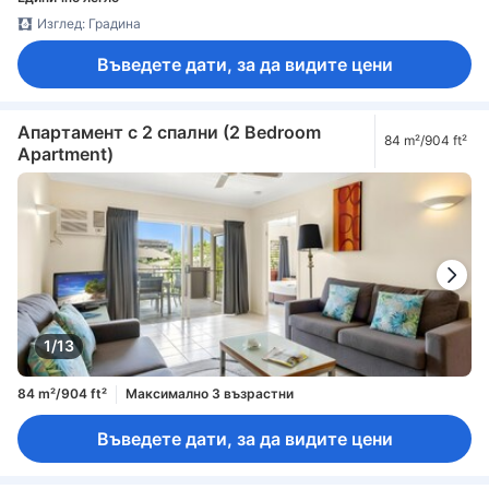
Изглед: Градина
Въведете дати, за да видите цени
Апартамент с 2 спални (2 Bedroom
84 m²/904 ft²
Apartment)
1/13
84 m²/904 ft²
Максимално 3 възрастни
Въведете дати, за да видите цени