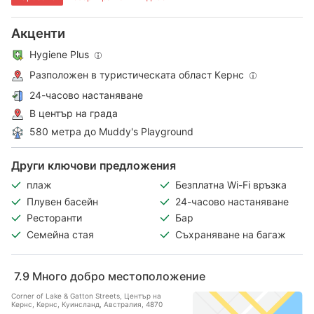
Акценти
Hygiene Plus
Разположен в туристическата област Кeрнс
24-часово настаняване
В център на града
580 метра до Muddy's Playground
Други ключови предложения
плаж
Безплатна Wi-Fi връзка
Плувен басейн
24-часово настаняване
Ресторанти
Бар
Семейна стая
Съхраняване на багаж
7.9
Много добро местоположение
Corner of Lake & Gatton Streets, Център на
Кернс, Кeрнс, Куинсланд, Австралия, 4870