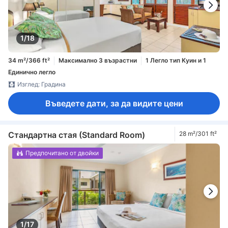
1/18
34 m²/366 ft²
Максимално 3 възрастни
1 Легло тип Куин и 1
Единично легло
Изглед: Градина
Въведете дати, за да видите цени
Стандартна стая (Standard Room)
28 m²/301 ft²
Предпочитано от двойки
1/17