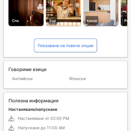
Спа
Бар
кухня
Рес
Показване на повече опции
Говорими езици
Английски
Японски
Полезна информация
Настаняване/напускане
Настаняване от
02:00 PM
Напускане до
11:00 AM