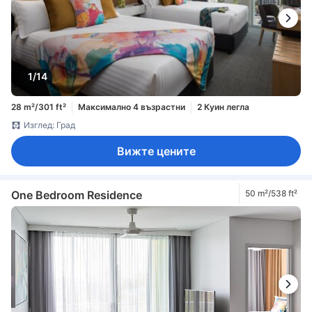
1/14
28 m²/301 ft²
Максимално 4 възрастни
2 Куин легла
Изглед: Град
Вижте цените
One Bedroom Residence
50 m²/538 ft²