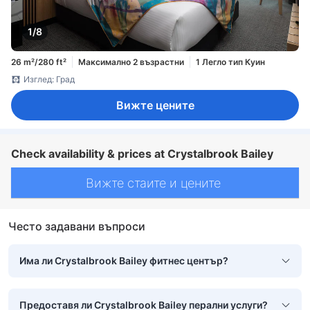
1/8
26 m²/280 ft²
Максимално 2 възрастни
1 Легло тип Куин
Изглед: Град
Вижте цените
Check availability & prices at Crystalbrook Bailey
Вижте стаите и цените
Често задавани въпроси
Има ли Crystalbrook Bailey фитнес център?
Предоставя ли Crystalbrook Bailey перални услуги?