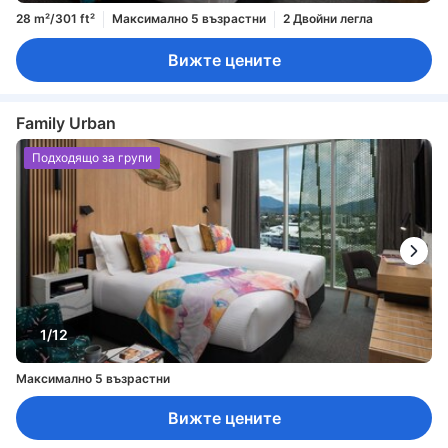
28 m²/301 ft²
Максимално 5 възрастни
2 Двойни легла
Вижте цените
Family Urban
Подходящо за групи
1/12
Максимално 5 възрастни
Вижте цените