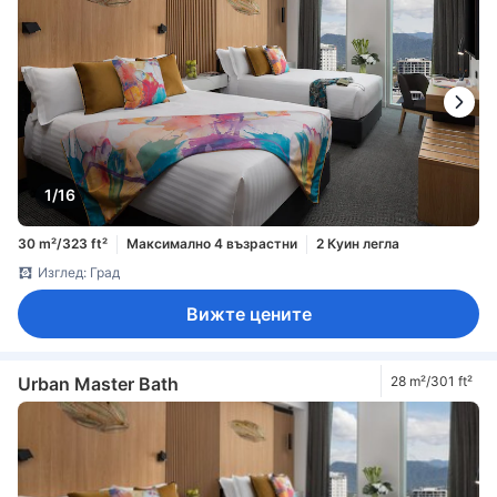
1/16
30 m²/323 ft²
Максимално 4 възрастни
2 Куин легла
Изглед: Град
Вижте цените
Urban Master Bath
28 m²/301 ft²