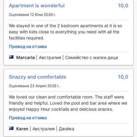
Свързаността е важна част от съвременния живот и в
Apartment is wonderful
10,0
Crystalbrook Bailey ще намерите безплатен Wi-Fi в
стаите и обществените зони, което ви позволява да
Оценявани 12 Юни 2026 г.
останете свързани по всяко време. Услугите за
експресно настаняване и напускане, както и
We stayed in one of the 2 bedroom apartments at it is so
съхранението на багаж, правят вашето пътуване още
easy with kids close to everything you need with all the
по-удобно. С ежедневното почистване на стаите,
facilities required.
можете да се отпуснете и да се насладите на престоя
Превод на отзива
си, знаейки, че всичко е подредено и чисто за вас.
Marcarla
|
Австралия | Семейство с малки деца
Транспортни удобства в Crystalbrook Bailey
Crystalbrook Bailey в Кeрнс предлага изключителни
Snazzy and comfortable
10,0
транспортни удобства, които ще направят вашето
пътуване удобно и безпроблемно. Хотелът разполага с
Оценявани 23 Април 2026 г.
паркинг на място, където можете да оставите
We loved our clean and comfortable room. The staff were
автомобила си безопасно и удобно. За гостите, които
friendly and helpful. Loved the pool and bar area where we
предпочитат самостоятелно паркиране,
enjoyed Happy Hour cocktails and delicious snacks.
предоставените съоръжения осигуряват лесен достъп
до вашето превозно средство, за да можете да се
Превод на отзива
насладите на изследването на околността без
притеснения.
Karen
|
Австралия | Двойка
Допълнително, Crystalbrook Bailey предлага и услуги за