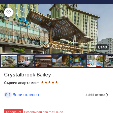
1/140
Оценка в звезди: 5 звезди
Crystalbrook Bailey
Сървис апартамент
9,1
Великолепен
4 865 отзива
Харесано!
Резервиран два пъти днес