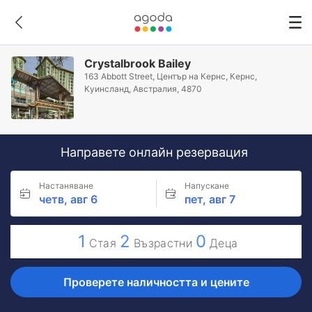
Crystalbrook Bailey
163 Abbott Street, Център на Кернс, Кeрнс,
Куинсланд, Австралия, 4870
Направете онлайн резервация
Настаняване
Напускане
четв, авг 6
пет, авг 7
1
2
0
Стая
Възрастни
Деца
Проверете наличността и цените