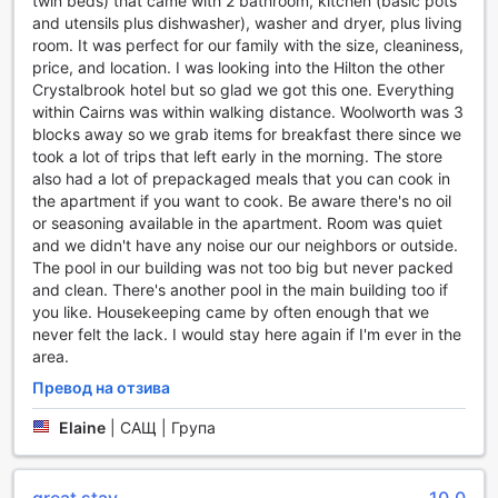
twin beds) that came with 2 bathroom, kitchen (basic pots
на природата, градината на хотела предоставя
and utensils plus dishwasher), washer and dryer, plus living
прекрасно място за разходки и медитация сред
room. It was perfect for our family with the size, cleaniness,
зеленина, създавайки идеална атмосфера за
price, and location. I was looking into the Hilton the other
спокойствие и хармония.
Crystalbrook hotel but so glad we got this one. Everything
within Cairns was within walking distance. Woolworth was 3
Спортни съоръжения в Crystalbrook Bailey
blocks away so we grab items for breakfast there since we
took a lot of trips that left early in the morning. The store
Crystalbrook Bailey в Кeрнс предлага изключителни
also had a lot of prepackaged meals that you can cook in
спортни съоръжения, които ще задоволят нуждите на
the apartment if you want to cook. Be aware there's no oil
всеки любител на активния начин на живот. Вътрешният
or seasoning available in the apartment. Room was quiet
басейн е идеалното място за релаксация или
and we didn't have any noise our our neighbors or outside.
интензивна тренировка, независимо от времето навън.
The pool in our building was not too big but never packed
Със своите просторни и светли помещения, басейнът
and clean. There's another pool in the main building too if
предлага уютна атмосфера, в която можете да плувате
you like. Housekeeping came by often enough that we
или просто да се насладите на спокойствието на
never felt the lack. I would stay here again if I'm ever in the
водата.
area.
Фитнес центърът на Crystalbrook Bailey е отворен 24
Превод на отзива
часа в денонощието и е напълно безплатен за гостите,
което означава, че можете да тренирате по всяко
Elaine
|
САЩ | Група
време, което ви е удобно. Съоръженията включват
модерни уреди за тренировки, които ще ви помогнат да
поддържате форма, независимо дали предпочитате