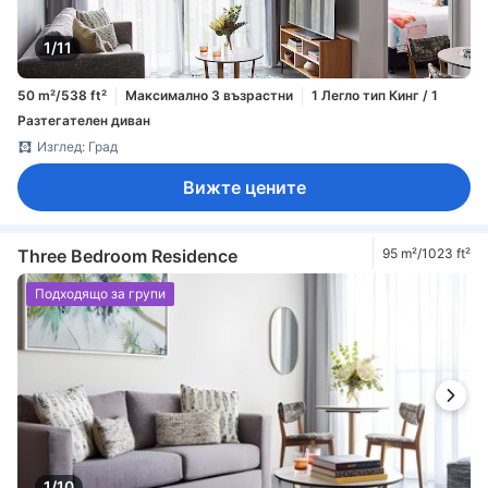
1/11
50 m²/538 ft²
Максимално 3 възрастни
1 Легло тип Кинг / 1
Разтегателен диван
Изглед: Град
Вижте цените
Three Bedroom Residence
95 m²/1023 ft²
Подходящо за групи
1/10