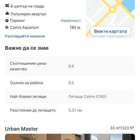
В център на града
Популярен квартал
Паркинг
Наличност
Cairns Aquarium
180 м.
Вижте картата
Разгледайте наоколо
Важно да се знае
Съотношение цена-
8.8
качество
Оценка на района
9.5
Най-близко летище
Летище Cairns (CNS)
Разстояние до летището
5,37 км.
Urban Master
30 m²/323 ft²