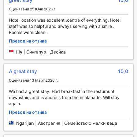
great stay
10,0
кардио, силови тренировки или групови занимания. За
любителите на слънцето, откритият басейн предлага
Оценявани 25 Юни 2026 г.
перфектната възможност за освежаване след
Hotel location was excellent .centre of everything. Hotel
тренировка или просто за релаксация в топлите
staff was so helpful and always serving with a smile .
австралийски дни. Crystalbrook Bailey ви предоставя
Rooms were clean .
всичко необходимо за активна и здравословна
почивка.
Превод на отзива
Удобства в Crystalbrook Bailey: Вашият комфорт е наш
lily
|
Сингапур | Двойка
приоритет
В Crystalbrook Bailey, разположен в сърцето на Кeрнс,
A great stay
10,0
Австралия, удобствата за гостите са проектирани с
Оценявани 13 Март 2026 г.
внимание към детайла, за да осигурят безпроблемен и
приятен престой. Хотелът предлага пране на дрехи и
We had a great stay. Had breakfast in the resturaunt
услуги за химическо чистене, които позволяват на
downstairs and is accross from the esplanade. Will stay
гостите да се насладят на свежи и чисти дрехи без
again.
усилие. За допълнителна сигурност, сейфовете за
Превод на отзива
ценности са налични, осигурявайки спокойствие на
всички гости. Консиерж услугата е на разположение, за
Ngarijan
|
Австралия | Семейство с малки деца
да помогне с всякакви запитвания и да организира
незабравими преживявания в района.