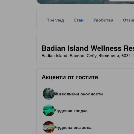
Преглед
Стаи
Удобства
Отзи
Всяка звездна категоризация на обекта за наста
tooltip
5 звезди от общо 5
Badian Island Wellness Re
Badian Island, Бадиан, Себу, Филипини, 6031
-
Акценти от гостите
Живописни околности
Чудесна гледка
Чудесна спа зона