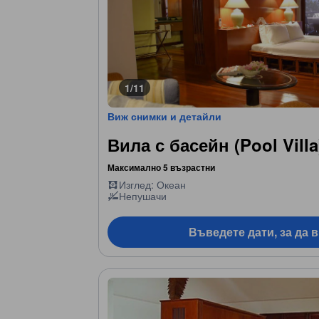
1/11
Виж снимки и детайли
Вила с басейн (Pool Villa
Максимално 5 възрастни
Изглед: Океан
Непушачи
Въведете дати, за да 