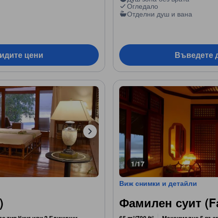
Огледало
Отделни душ и вана
видите цени
Въведете д
1/17
Виж снимки и детайли
)
Фамилен суит (Fa
ло тип Кинг или 2 Единични
65 m²/700 ft²
Максимално 5 въз