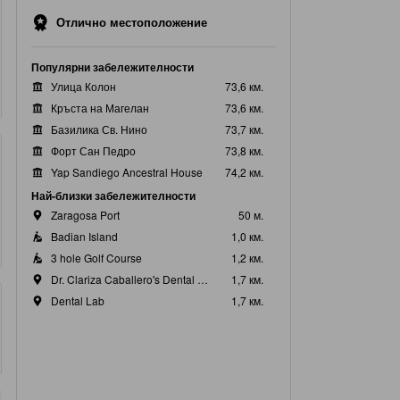
Отлично местоположение
Популярни забележителности
Улица Колон
73,6 км.
Кръста на Магелан
73,6 км.
Базилика Св. Нино
73,7 км.
Форт Сан Педро
73,8 км.
Yap Sandiego Ancestral House
74,2 км.
Най-близки забележителности
Zaragosa Port
50 м.
Badian Island
1,0 км.
3 hole Golf Course
1,2 км.
Dr. Clariza Caballero's Dental Clinic
1,7 км.
Dental Lab
1,7 км.