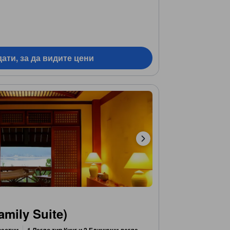
ати, за да видите цени
mily Suite)
растни
1 Легло тип Кинг и 2 Единични легла