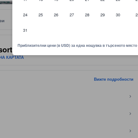
24
25
26
27
28
29
30
2
ви
Местоположение
Правила
31
няване показва комфорта, удобствата и съоръженията, които да оч
Приблизителни цени (в USD) за една нощувка в търсеното място
sort
 НА КАРТАТА
Вижте подробности