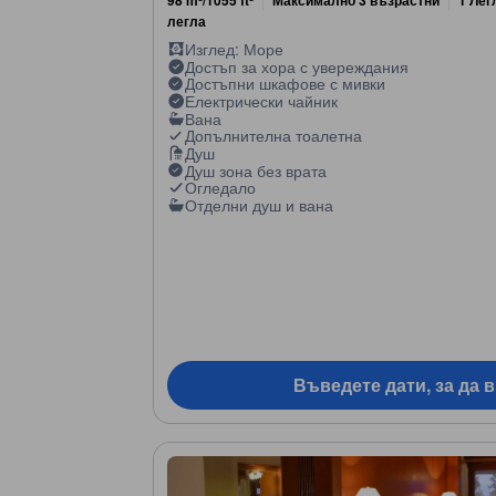
легла
Изглед: Море
Достъп за хора с увереждания
Достъпни шкафове с мивки
Електрически чайник
Вана
Допълнителна тоалетна
Душ
Душ зона без врата
Огледало
Отделни душ и вана
Въведете дати, за да 