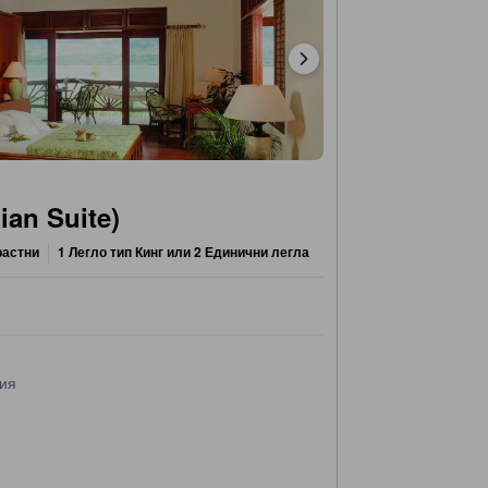
ian Suite)
растни
1 Легло тип Кинг или 2 Единични легла
ния