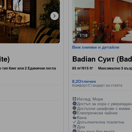
1/18
Виж снимки и детайли
te)
Badian Суит (Bad
о тип Кинг или 2 Единични легла
85 m²/915 ft²
Максимално 3 въз
8,2
Отличен
Комфорт/Стандарт на стаята
Изглед: Море
Достъп за хора с увережда
Достъпни шкафове с мивки
Електрически чайник
Вана
Допълнителна тоалетна
Душ
Душ зона без врата