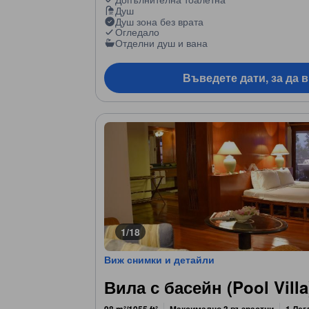
Душ
Душ зона без врата
Огледало
Отделни душ и вана
Въведете дати, за да 
1/18
Виж снимки и детайли
Вила с басейн (Pool Villa
98 m²/1055 ft²
Максимално 3 възрастни
1 Лег