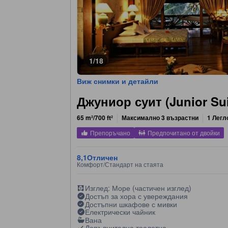
1/18
Виж снимки и детайли
Джуниор суит (Junior Sui
65 m²/700 ft²
Максимално 3 възрастни
1 Легл
Препоръчано
Предпочитано от двойки
8,1
Отличен
Комфорт/Стандарт на стаята
Изглед: Море (частичен изглед)
Достъп за хора с увереждания
Достъпни шкафове с мивки
Електрически чайник
Вана
Допълнителна тоалетна