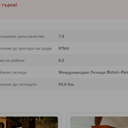
е търси!
ношение цена-качество
7,9
тояние до центъра на града
97km
ка на района
8,2
близко летище
Международно Летище Bohol–Pan
тояние до летището
54,6 Км.