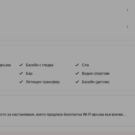
връзка
Басейн с гледка
Спа
Бар
Водни спортове
Летищен трансфер
Басейн (детски)
сто за настаняване, което предлага безплатна Wi-Fi връзка във всички
, този обект ви дава близък достъп до атракции и интересни места за
авя на гостите достъп до външен басейн, масаж и спа на място.