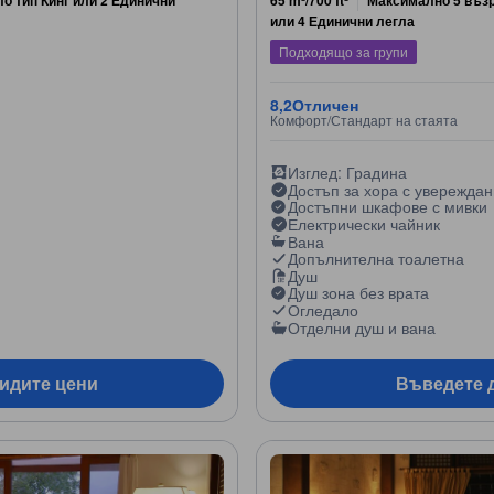
или 4 Единични легла
Подходящо за групи
8,2
Отличен
Комфорт/Стандарт на стаята
Изглед: Градина
Достъп за хора с увережда
Достъпни шкафове с мивки
Електрически чайник
Вана
Допълнителна тоалетна
Душ
Душ зона без врата
Огледало
Отделни душ и вана
видите цени
Въведете д