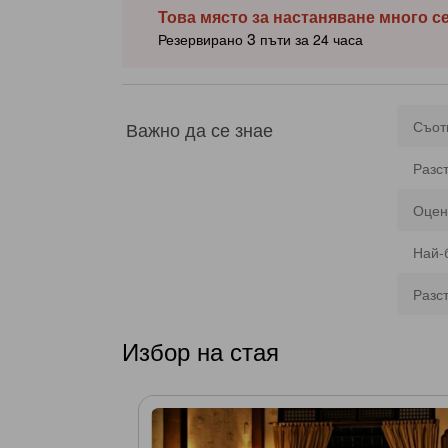
Това място за настаняване много с
3
Резервирано
пъти за 24 часа
Важно да се знае
Съот
Разс
Оцен
Най-
Разс
Избор на стая