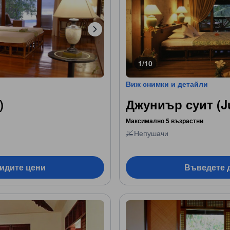
1/10
Виж снимки и детайли
)
Джуниър суит (Ju
Максимално 5 възрастни
Непушачи
видите цени
Въведете д