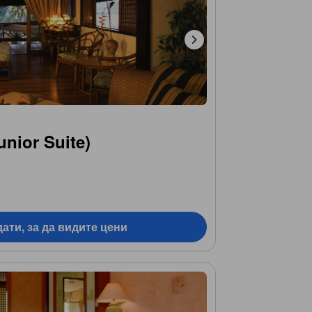
nior Suite)
ати, за да видите цени