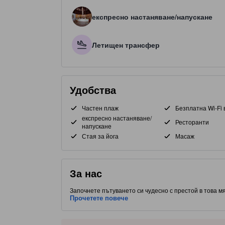
експресно настаняване/напускане
Летищен трансфер
Удобства
Частен плаж
Безплатна Wi-Fi 
експресно настаняване/
Ресторанти
напускане
Стая за йога
Масаж
За нас
Започнете пътуването си чудесно с престой в това мя
стаи. С удобно разположение до Бадиан, част от Себу
Прочетете повече
хранене. С оценка от 5.0 звезди, този обект предост