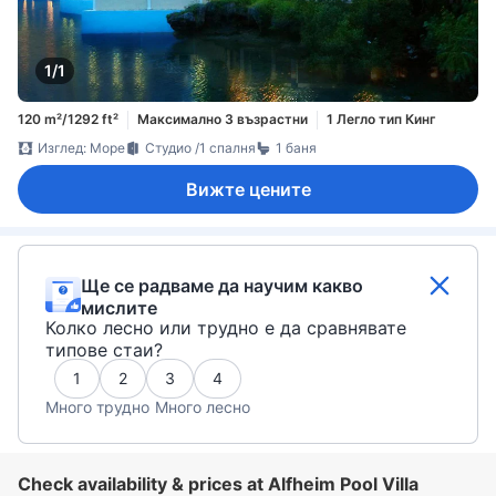
1/1
120 m²/1292 ft²
Максимално 3 възрастни
1 Легло тип Кинг
Изглед: Море
Студио /1 спалня
1 баня
Вижте цените
Ще се радваме да научим какво
мислите
Колко лесно или трудно е да сравнявате
типове стаи?
1
2
3
4
Много трудно
Много лесно
Check availability & prices at Alfheim Pool Villa