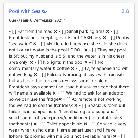
е идеалното място за тези, които търсят комбинация от
Pool with Sea 💦
2,8
лукс и развлечения в сърцето на тропическия рай на
Филипините.
Оценявани 6 Септември 2021 г.
Спортни удобства в Alfheim Pool Villa Resort and Spa
- [ ] Far from the road ❌ - [ ] Small parking area ❌ - [ ]
Frontdesk not accepting cards but CASH only ❌ - [ ] Pool is
Alfheim Pool Villa Resort and Spa предлага впечатляващи
“sea water” ❌ - [ ] My kid cried because she said she does
спортни удобства, които ще задоволят нуждите на
not like salt water in the pool LOOOL ❌ - [ ] They say pool
всеки активен посетител. Вътрешният басейн е
is 6ft but my husband is 5’5” and the water is in his chest
идеалното място за плуване в уединение, независимо
area only. ❌ - [ ] No lights in the pool ❌ - [ ] No
от времето навън. Със своите просторни размери и
complimentary water & coffee ❌ - [ ] Tv, telephone and wifi
кристално чиста вода, той предоставя перфектната
not working ❌ - [ ] False advertising, it says with free wifi
атмосфера за релаксация и тренировки. За любителите
but as I read the previous reviews same problem.
на слънцето, откритият басейн предлага невероятна
Frontdesk says connection issue but you can see that there
гледка към околната природа и е чудесно място за
wifi name is available ❌ - [ ] We had to ask for an adaptor
освежаване след активен ден на плажа.
so we can use the fridge❌ - [ ] Ac remote is not working
Личният плаж на курорта е истински рай за любителите
too we had to call the frontdesk ❌ - [ ] Spacious room but
на водните спортове. Тук можете да се насладите на
toiletries is composed of 1 small safeguard soap and 1
различни активности, като плажно волейбол, сърфинг
small sachet of shampoo w/conditioner (no toothbrush &
или просто да се отпуснете на пясъка, наслаждавайки
toothpaste) ❌ - [ ] Toilet paper is old ❌ - [ ] Service is very
се на звуците на вълните. За допълнителна наслада,
weak when using data. (I am a smart user and I have
барът до басейна предлага освежаващи напитки и
Iphone 12 promax with me 5g is not available here) ❌ - [ ]