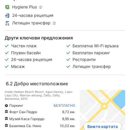
Hygiene Plus
24-часова рецепция
Летищен трансфер
Други ключови предложения
Частен плаж
Безплатна Wi-Fi връзка
Плувен басейн
Безплатен паркинг
24-часова рецепция
Ресторанти
Масаж
Летищен трансфер
6.2
Добро местоположеие
Inside Hadsan Beach Resort, Agus Gamay, Lapu-
Lapu City, Мактан айланд, Себу, Себу,
Филипини, 6015
Паркинг
БЕЗПЛАТНО
Форт Сан Педро
9,72 км.
Музей Каса Горордо
9,95 км.
Базилика Св. Нино
10,02 км.
Вижте картата