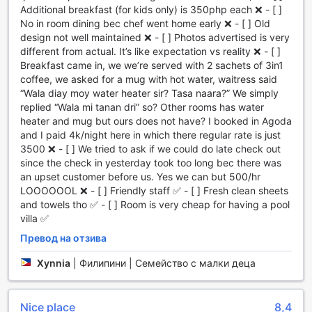
коктейли, идеални за следобедна почивка след активен
Additional breakfast (for kids only) is 350php each ❌ - [ ]
ден. Alfheim Pool Villa Resort and Spa е перфектното
No in room dining bec chef went home early ❌ - [ ] Old
място за тези, които търсят комбинация от спорт и
design not well maintained ❌ - [ ] Photos advertised is very
релаксация в идилична обстановка.
different from actual. It’s like expectation vs reality ❌ - [ ]
Breakfast came in, we we’re served with 2 sachets of 3in1
Удобства в Alfheim Pool Villa Resort and Spa
coffee, we asked for a mug with hot water, waitress said
“Wala diay moy water heater sir? Tasa naara?” We simply
Alfheim Pool Villa Resort and Spa предлага изключителни
replied “Wala mi tanan dri” so? Other rooms has water
удобства, които гарантират комфорт и спокойствие по
heater and mug but ours does not have? I booked in Agoda
време на вашия престой. Гостите могат да се
and I paid 4k/night here in which there regular rate is just
възползват от услугата за пране, която осигурява
3500 ❌ - [ ] We tried to ask if we could do late check out
свежи и чисти дрехи, без да се налага да напускате
since the check in yesterday took too long bec there was
комфорта на вилата. Освен това, услугата за рум-
an upset customer before us. Yes we can but 500/hr
сървиз е на разположение, за да задоволи всяко ваше
LOOOOOOL ❌ - [ ] Friendly staff ✅ - [ ] Fresh clean sheets
желание и да направи вашето изживяване още по-
and towels tho ✅ - [ ] Room is very cheap for having a pool
удобно.
villa ✅
Безопасността на личните ви вещи е важна, затова в
Превод на отзива
курорта са предоставени сейфове за съхранение на
ценности. Персоналът на рецепцията предлага
Xynnia
|
Филипини | Семейство с малки деца
консиерж услуги, които ще ви помогнат с всякакви
въпроси и нужди, за да направите престоя си
незабравим. За пушачите е предвидена определена
Nice place
8,4
зона, където могат да релаксират. В допълнение,