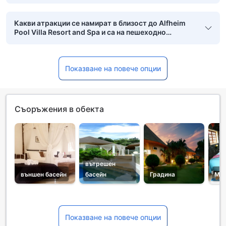
Какви атракции се намират в близост до Alfheim
Pool Villa Resort and Spa и са на пешеходно
разстояние?
Показване на повече опции
Съоръжения в обекта
вътрешен
външен басейн
басейн
Градина
Ма
Показване на повече опции