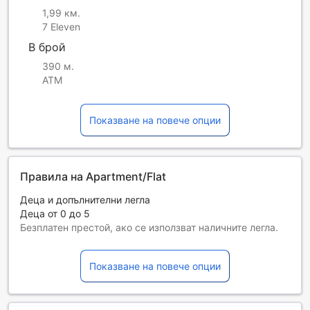
1,99 км.
7 Eleven
В брой
390 м.
ATM
Показване на повече опции
Правила на Apartment/Flat
Деца и допълнителни легла
Деца от 0 до 5
Безплатен престой, ако се използват наличните легла.
Възможността за допълнителни легла зависи от
избрания тип стая. За повече информация вижте
Показване на повече опции
капацитета на отделните стаи.
При резервиране на повече от 5 стаи е възможно да се
прилагат различни условия и допълнителни плащания.