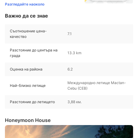
Разгледайте наоколо
Важно да се знае
Съотношение цена-
7.1
качество
Разстояние до центъра на
13.3 km
града
Оценка на района
6.2
Международно летище Mactan-
Най-близко летище
Cebu (CEB)
Разстояние до летището
3,88 км.
Honeymoon House