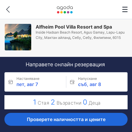
Alfheim Pool Villa Resort and Spa
Inside Hadsan Beach Resort, Agus Gamay, Lapu-Lapu
City, Мактан айланд, Себу, Себу, Филипини, 6015
Направете онлайн резервация
Настаняване
Напускане
пет, авг 7
съб, авг 8
1
2
0
Стая
Възрастни
Деца
Проверете наличността и цените