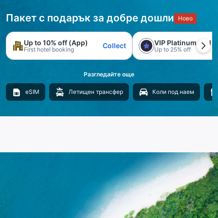
Пакет с подарък за добре дошли
Ново
Up to 10% off (App)
VIP Platinum trial
Collect
First hotel booking
Up to 25% off
Разгледайте още
eSIM
Летищен трансфер
Коли под наем