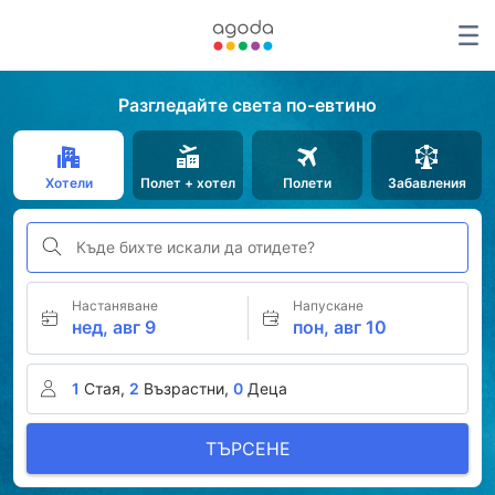
Разгледайте света по-евтино
Хотели
Полет + хотел
Полети
Забавления
Къде бихте искали да отидете?
Настаняване
Напускане
нед, авг 9
пон, авг 10
1
Стая,
2
Възрастни,
0
Деца
ТЪРСЕНЕ