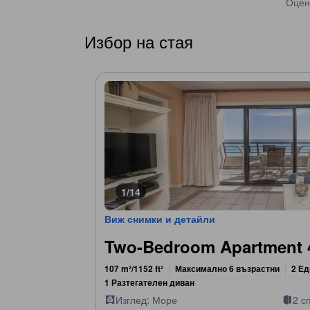
Оцен
Избор на стая
1/14
Виж снимки и детайли
Two-Bedroom Apartment 
107 m²/1152 ft²
Максимално 6 възрастни
2 Ед
1 Разтегателен диван
Изглед: Море
2 с