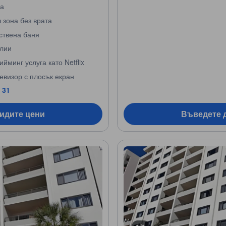
а
 зона без врата
ствена баня
лии
ийминг услуга като Netflix
евизор с плосък екран
 31
видите цени
Въведете д