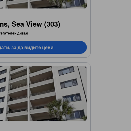
s, Sea View (303)
тегателен диван
ати, за да видите цени