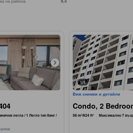
ка на района
9,4
1/1
Виж снимки и детайли
404
Condo, 2 Bedroom
инични легла / 1 Легло тип Кинг /
58 m²/624 ft²
Максимално 7 въз
пални