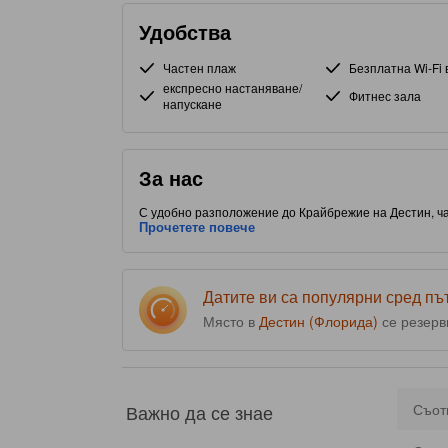
Удобства
Частен плаж
Безплатна Wi-Fi 
експресно настаняване/
Фитнес зала
напускане
За нас
С удобно разположение до Крайбрежие на Дестин, час
интересни места за хранене. Този обект с 4.0 звезди
Прочетете повече
наслаждението от престоя ви.
Датите ви са популярни сред п
Място в
Дестин (Флорида)
се резерв
Важно да се знае
Съот