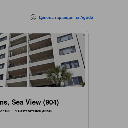
Ценова гаранция на Agoda
s, Sea View (904)
растни
1 Разтегателен диван