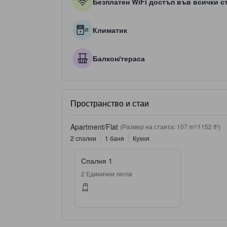
Безплатен WiFi достъп във всички с
Климатик
Балкон/тераса
Пространство и стаи
Apartment/Flat
(Размер на стаята: 107 m²/1152 ft²)
2 спални
1 баня
Кухня
Спалня 1
2 Единични легла