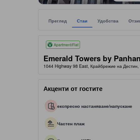
Преглед
Стаи
Удобства
Отзи
Оценките със звезди се базират на удобства, оце
tooltip
5 звезди от общо 5
Apartment/Flat
Emerald Towers by Panha
1044 Highway 98 East, Крайбрежие на Дестин,
Акценти от гостите
експресно настаняване/напускане
Частен плаж