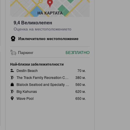
НА КАРТАТА
9,4
Великолепен
Оценка на местоположението
Изключително местоположение
Паркинг
БЕЗПЛАТНО
Най-близки забележителности
Destin Beach
70 м.
The Track Family Recreation Center
380 м.
Blalock Seafood and Specialty Market
560 м.
Big Kahunas
620 м.
а площ
Баня & тоалетни при
Wave Pool
650 м.
тегателен диван
Вана, Душ, Душ зона без
баня, Тоалетни артикули