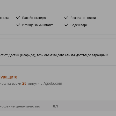
връзка
Басейн с гледка
Безплатен паркинг
Игрище за миниголф
Воден парк
т от Дестин (Флорида), този обект ви дава близък достъп до атракции и
 е изпълнен с удобства на място, за да подобри качеството и
ътуващите
ира на всеки
28
минути с Agoda.com
ношение цена-качество
8,1