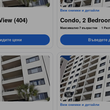
1/1
Виж снимки и детайли
View (404)
Condo, 2 Bedroom
Максимално 7 възрастни
1 Раз
видите цени
Въведете д
1/1
Виж снимки и детайли