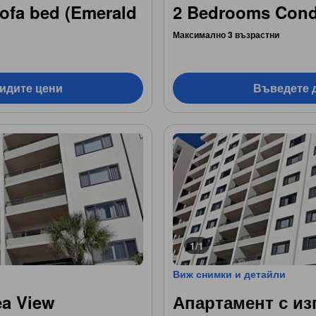
ofa bed (Emerald
2 Bedrooms Condo
Максимално 3 възрастни
видите цени
Въведете д
1/1
Виж снимки и детайли
ea View
Апартамент с из