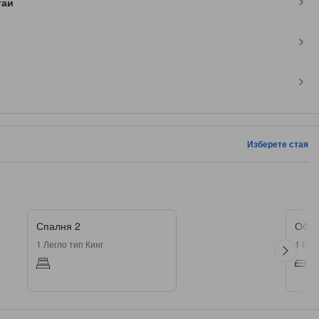
таи
Изберете стая
Спалня 2
Общ
1 Легло тип Кинг
1 Раз