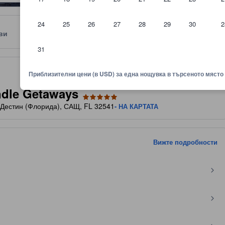
24
25
26
27
28
29
30
2
ви
Местоположение
Правила
31
нки от гости и размер на стаята, както и на други фактори.
Приблизителни цени (в USD) за една нощувка в търсеното място
ndle Getaways
 Дестин (Флорида), САЩ, FL 32541
- НА КАРТАТА
Вижте подробности