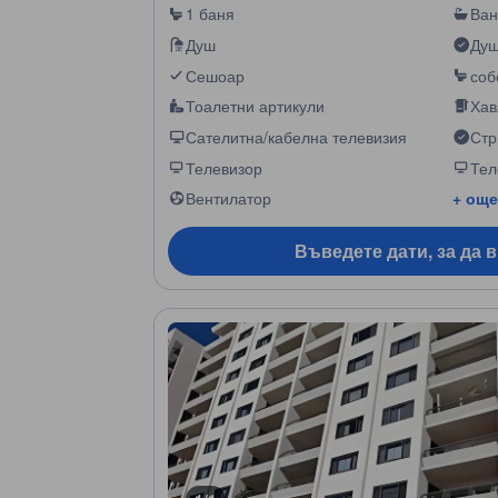
1 баня
Ван
Душ
Душ
Сешоар
соб
Тоалетни артикули
Хав
Сателитна/кабелна телевизия
Стр
Телевизор
Тел
Вентилатор
+ още
Въведете дати, за да 