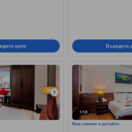
видите цени
Въведете д
1/18
Виж снимки и детайли