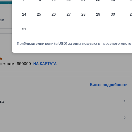
24
25
26
27
28
29
30
2
ви
Местоположение
Правила
31
няване показва комфорта, удобствата и съоръженията, които да оч
Приблизителни цени (в USD) за една нощувка в търсеното място
Виетнам, 650000
- НА КАРТАТА
Вижте подробности
та