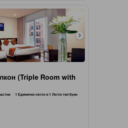
лкон (Triple Room with
растни
1 Единично легло и 1 Легло тип Куин