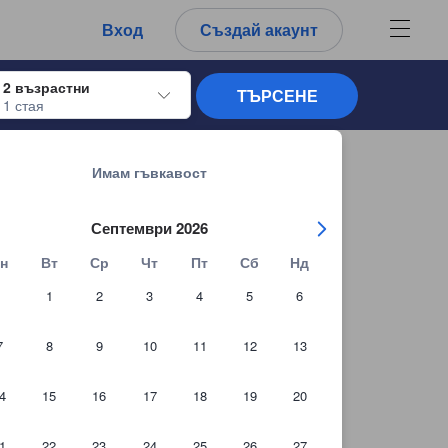
оценките и коментарите са винаги автентични.
Вход
Създай акаунт
или клавиша tab за навигация, натиснете Enter, за да изберете
2 възрастни
ТЪРСЕНЕ
1 стая
s to navigate through the check-in and check-out dates. Upon selection of the
Обратно към резултатите от търсенето
Имам гъвкавост
Септември 2026
н
Вт
Ср
Чт
Пт
Сб
Нд
1
2
3
4
5
6
7
8
9
10
11
12
13
4
15
16
17
18
19
20
1
22
23
24
25
26
27