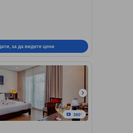
ати, за да видите цени
360°