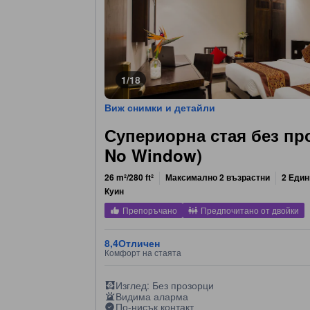
1/18
Виж снимки и детайли
Супериорна стая без про
No Window)
26 m²/280 ft²
Максимално 2 възрастни
2 Един
Куин
Препоръчано
Предпочитано от двойки
8,4
Отличен
Комфорт на стаята
Изглед: Без прозорци
Видима аларма
По-нисък контакт