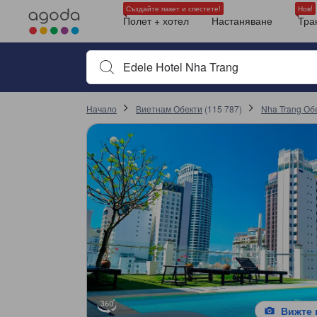
Скорошна тенденция в оценките
Всички отзиви в Agoda са от проверени гости, които задължително 
Закуска
Чистота
Съотношение цена/качество
Услуги
Звукоизолация
Транспорт
Опции за ресторант
Басейн
Местоположение
tooltip
tooltip
tooltip
tooltip
tooltip
tooltip
tooltip
tooltip
tooltip
tooltip
tooltip
tooltip
tooltip
tooltip
tooltip
tooltip
tooltip
tooltip
tooltip
tooltip
tooltip
tooltip
tooltip
tooltip
tooltip
tooltip
tooltip
tooltip
tooltip
tooltip
tooltip
tooltip
tooltip
tooltip
tooltip
tooltip
tooltip
tooltip
tooltip
tooltip
tooltip
tooltip
tooltip
tooltip
tooltip
tooltip
tooltip
tooltip
tooltip
tooltip
tooltip
tooltip
tooltip
tooltip
tooltip
tooltip
tooltip
tooltip
tooltip
tooltip
tooltip
tooltip
tooltip
tooltip
tooltip
tooltip
tooltip
tooltip
tooltip
tooltip
tooltip
tooltip
tooltip
tooltip
tooltip
tooltip
tooltip
tooltip
tooltip
tooltip
tooltip
tooltip
tooltip
tooltip
tooltip
tooltip
tooltip
tooltip
tooltip
tooltip
tooltip
tooltip
tooltip
tooltip
tooltip
tooltip
tooltip
tooltip
tooltip
tooltip
tooltip
tooltip
tooltip
tooltip
tooltip
tooltip
tooltip
tooltip
tooltip
tooltip
tooltip
sentiment-positive-indicator
sentiment-negative-indicator
sentiment-positive-indicator
sentiment-negative-indicator
sentiment-positive-indicator
sentiment-positive-indicator
sentiment-negative-indicator
sentiment-negative-indicator
sentiment-positive-indicator
sentiment-negative-indicator
sentiment-negative-indicator
sentiment-positive-indicator
Супериорна стая без прозорец (Superior No Window)
Изглед: Без прозорци
Видима аларма
По-нисък контакт
Електрически чайник
Душ
Огледало
Сешоар
собствена баня
Тоалетни артикули
Хавлии
Superior Triple Room - No Window
Изглед: Без прозорци
Видима аларма
По-нисък контакт
Електрически чайник
Душ
Огледало
Сешоар
собствена баня
Тоалетни артикули
Хавлии
Deluxe Triple Room
Изглед: Навън
Видима аларма
По-нисък контакт
Електрически чайник
Душ
Огледало
Сешоар
собствена баня
Тоалетни артикули
Хавлии
Senior Делукс стая с гледка към града, с балкон (Senior Deluxe City View
Изглед: Град
Електрически чайник
Вана
Душ
Огледало
Сешоар
собствена баня
Тоалетни артикули
Хавлии
Халати
Делукс стая с гледка към града (Deluxe City View)
Изглед: Град
Електрически чайник
Душ
Огледало
Сешоар
собствена баня
Тоалетни артикули
Хавлии
Халати
Безжичен интернет достъп (безплатен)
Тройна стая с балкон (Triple Room with Balcony)
Изглед: Навън
Електрически чайник
Вана
Душ
Огледало
Сешоар
собствена баня
Тоалетни артикули
Хавлии
Халати
Senior Deluxe Double Room With Balcony (Senior Deluxe Double Room With
Изглед: Град
Душ
Тоалетни артикули
Достъп до интернет (безжичен)
Телевизор
Климатик
Отопление
Пантофи
Бюро
Отваряем прозорец
Синиър стая (Senior Room)
Изглед: Град
Видима аларма
По-нисък контакт
Душ
Сешоар
собствена баня
Тоалетни артикули
Хавлии
Безжичен интернет достъп (безплатен)
Достъп до интернет (безжичен)
Deluxe Room
Изглед: Град
Видима аларма
По-нисък контакт
Душ
Сешоар
собствена баня
Тоалетни артикули
Хавлии
Безжичен интернет достъп (безплатен)
Сателитна/кабелна телевизия
Senior Deluxe Triple with Balcony (Senior Deluxe Triple With Balcony)
Изглед: Град
Душ
Тоалетни артикули
Достъп до интернет (безжичен)
Телевизор
Телефон
Климатик
Отопление
Пантофи
Бюро
Повече детайли
Оценка за Състояние/Чистота на хотела 8.4 от 10 и висока оценка за Nha
Оценка за Удобства 7.9 от 10 и висока оценка за Nha Trang
Оценка за Местоположение 8.6 от 10 и висока оценка за Nha Trang
Оценка за Комфорт на стаята и качество 8.5 от 10 и висока оценка за Nh
Оценка за Услуги 8.5 от 10 и висока оценка за Nha Trang
Оценка за Съотношение цена-качество 8.5 от 10 и висока оценка за Nha 
Променено за преглед 1
Променено за преглед 1
Създайте пакет и спестете!
Нов!
Mentioned in 3 reviews
Mentioned in 3 reviews
Mentioned in 2 reviews
Mentioned in 2 reviews
Mentioned in 2 reviews
Mentioned in 1 reviews
Mentioned in 1 reviews
Mentioned in 1 reviews
Mentioned in 1 reviews
Полет + хотел
Настаняване
Тра
10-те най-актуални потвърдени оценки, получени от мястот
33% Positive
66% Positive
100% Positive
50% Positive
100% Unfavourable
100% Positive
100% Unfavourable
100% Unfavourable
100% Positive
7,6
6,4
10
9,6
9,6
9,6
10
10
8,0
8,0
66% Unfavourable
33% Unfavourable
50% Unfavourable
Започнете да въвеждате име на място за настаняван
Най-скорошни
Начало
Виетнам Обекти
(
115 787
)
Nha Trang Об
Вижте 