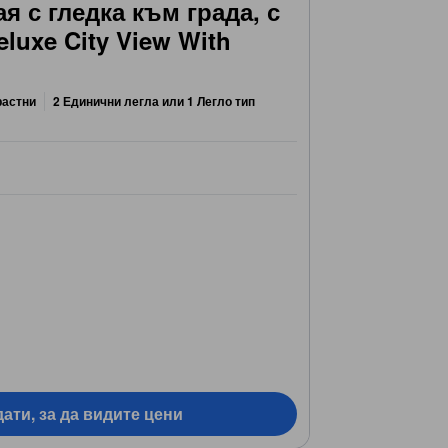
ая с гледка към града, с
eluxe City View With
растни
2 Единични легла или 1 Легло тип
ати, за да видите цени