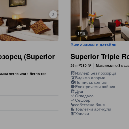
1/18
Виж снимки и детайли
зорец (Superior
Superior Triple 
26 m²/280 ft²
Максимално 3 въз
Изглед: Без прозорци
ични легла или 1 Легло тип
Видима аларма
По-нисък контакт
Електрически чайник
Душ
Огледало
Сешоар
собствена баня
Тоалетни артикули
Хавлии