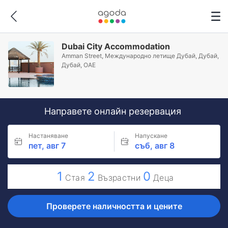
Dubai City Accommodation
Amman Street, Международно летище Дубай, Дубай,
Дубай, ОАЕ
Направете онлайн резервация
Настаняване
Напускане
пет, авг 7
съб, авг 8
1
2
0
Стая
Възрастни
Деца
Проверете наличността и цените