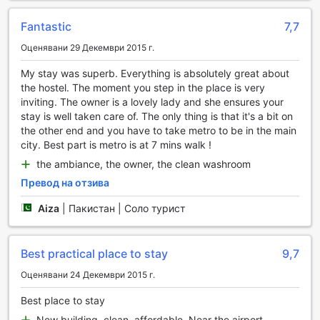
отдих след интензивна тренировка. Независимо дали
искате да подобрите физическата си форма или просто
Fantastic
7,7
да се насладите на активен начин на живот, спортните
Оценявани 29 Декември 2015 г.
съоръжения на Dubai City Accommodation ще задоволят
всяко ваше желание.
My stay was superb. Everything is absolutely great about
the hostel. The moment you step in the place is very
Удобства на Dubai City Accommodation
inviting. The owner is a lovely lady and she ensures your
stay is well taken care of. The only thing is that it's a bit on
В Dubai City Accommodation, удобствата са проектирани
the other end and you have to take metro to be in the main
с мисъл за вашето комфортно и безпроблемно
city. Best part is metro is at 7 mins walk !
пребиваване. С услугите за пране и химическо чистене,
можете лесно да поддържате дрехите си свежи и
the ambiance, the owner, the clean washroom
чисти през целия си престой. Без значение дали се
Превод на отзива
нуждаете от бързо пране преди важна среща или
искате да освежите любимите си тоалети, нашият екип
Aiza
|
Пакистан | Соло турист
е на разположение да се погрижи за вас.
Допълнителните удобства включват сейфове за
ценности, където можете да съхранявате важни
Best practical place to stay
9,7
документи и лични вещи в безопасност. Безплатният Wi-
Оценявани 24 Декември 2015 г.
Fi в стаите ви позволява да останете свързани с
близките си или да планирате следващите си
Best place to stay
приключения в Дубай. С услугата за експресно
New building, clean, affordable. Near the airport.