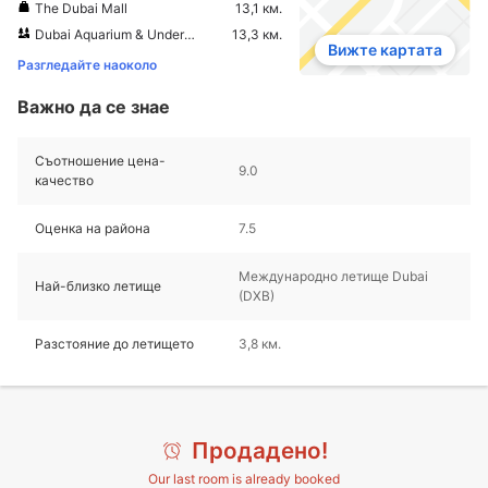
The Dubai Mall
13,1 км.
Dubai Aquarium & Underwater Zoo
13,3 км.
Вижте картата
Разгледайте наоколо
Важно да се знае
Съотношение цена-
9.0
качество
Оценка на района
7.5
Международно летище Dubai
Най-близко летище
(DXB)
Разстояние до летището
3,8 км.
Продадено!
Our last room is already booked