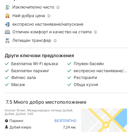
Изключително чисто
Най-добра цена
експресно настаняване/напускане
Отличен комфорт и качество на стаята
Летищен трансфер
Други ключови предложения
Безплатна Wi-Fi връзка
Плувен басейн
Безплатен паркинг
експресно настаняване/
напускане
Фитнес зала
Ресторанти
Масаж
Обща кухня
7.5
Много добро местоположение
Amman Street, Международно летище Дубай,
Дубай, Дубай, ОАЕ
Паркинг
БЕЗПЛАТНО
Дубай езеро
7,24 км.