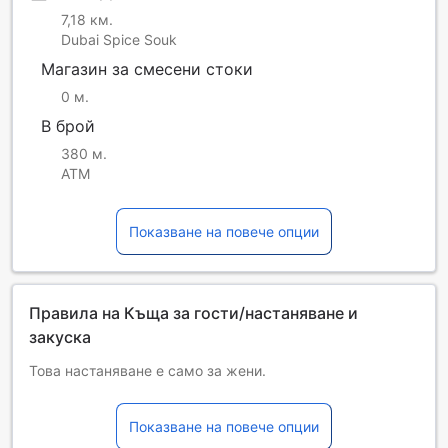
7,18 км.
Dubai Spice Souk
Магазин за смесени стоки
0 м.
В брой
380 м.
ATM
Показване на повече опции
Правила на Къща за гости/настаняване и
закуска
Това настаняване е само за жени.
Деца и допълнителни легла
Бебета от 0 до 2 години
Показване на повече опции
Настаняват се безплатно, ако използват