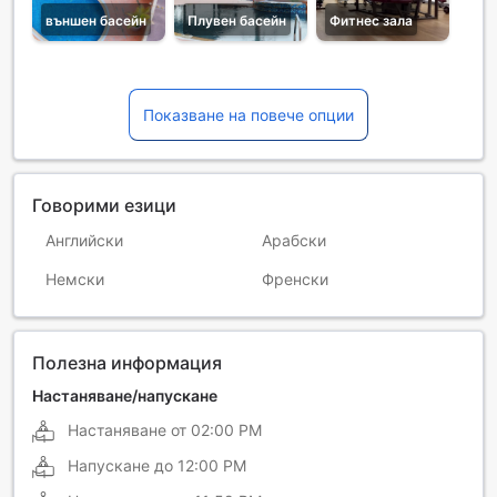
външен басейн
Плувен басейн
Фитнес зала
Показване на повече опции
Говорими езици
Английски
Арабски
Немски
Френски
Полезна информация
Настаняване/напускане
Настаняване от
02:00 PM
Напускане до
12:00 PM