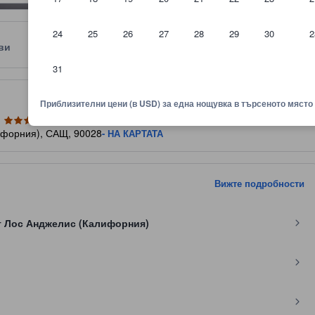
24
25
26
27
28
29
30
2
ви
Местоположение
Правила
31
няване показва комфорта, удобствата и съоръженията, които да оч
Приблизителни цени (в USD) за една нощувка в търсеното място
ифорния), САЩ, 90028
- НА КАРТАТА
Вижте подробности
т Лос Анджелис (Калифорния)