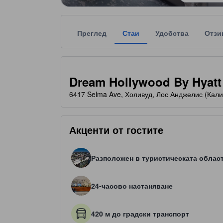
Преглед
Стаи
Удобства
Отзи
Всяка звездна категоризация на обекта за наста
tooltip
4 звезди от общо 5
Dream Hollywood By Hyatt
6417 Selma Ave, Холивуд, Лос Анджелис (Кал
Акценти от гостите
Разположен в туристическата облас
24-часово настаняване
420 м до градски транспорт