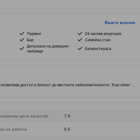
Вижте всички
Паркинг
24-часова рецепция
Бар
Семейна стая
Допускане на домашни
Балкон/тераса
любимци
 позволява достъп и близост до местните забележителности. Този обект с
я ви още по-богат и запомнящ се.
ношение цена-качество
7,9
ка на района
8,6