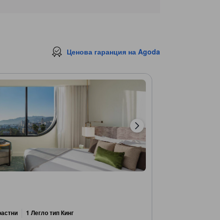
Най-близки забележителности
Beauty Bar
110 м.
Janes House
270 м.
Amoeba Music
280 м.
Ценова гаранция на Agoda
Изложба за живота на Л. Рон Хъбард
280 м.
Book & Poster
300 м.
растни
1 Легло тип Кинг