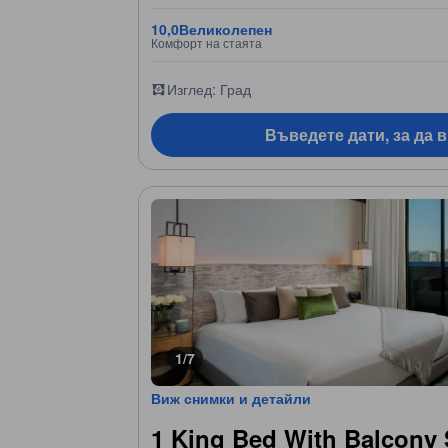
10,0
Великолепен
Комфорт на стаята
Изглед: Град
Въведете дати, за да 
1/7
Виж снимки и детайли
1 King Bed With Balcony 