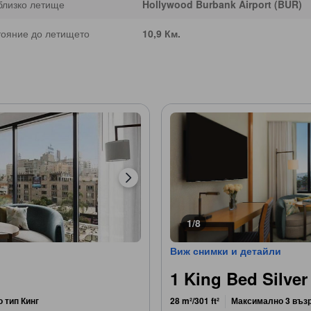
близко летище
Hollywood Burbank Airport (BUR)
тояние до летището
10,9 Км.
1/8
Виж снимки и детайли
1 King Bed Silver
о тип Кинг
28 m²/301 ft²
Максимално 3 въз