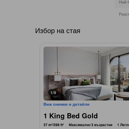
Най-
Разс
Избор на стая
1/9
Виж снимки и детайли
1 King Bed Gold
37 m²/398 ft²
Максимално 3 възрастни
1 Легл