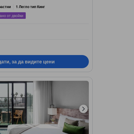
растни
1 Легло тип Кинг
ано от двойки
ати, за да видите цени