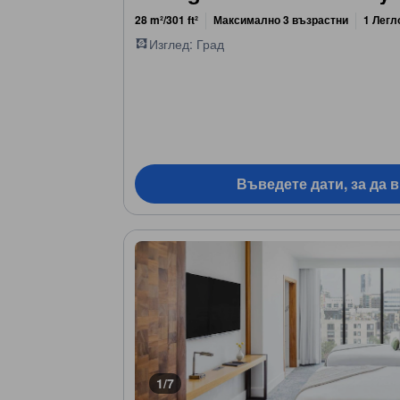
28 m²/301 ft²
Максимално 3 възрастни
1 Легл
Изглед: Град
Въведете дати, за да 
1/7