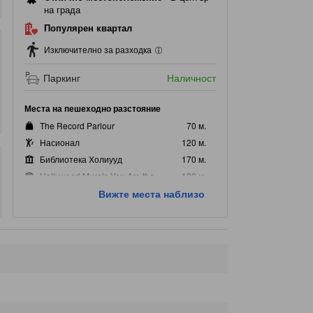
на града
Популярен квартал
Изключително за разходка
Паркинг
Наличност
Места на пешеходно разстояние
The Record Parlour
70 м.
Насионал
120 м.
Библиотека Холиууд
170 м.
Hollywood Murals-You Are the Star
180 м.
Имрпов Олимпик Уест
200 м.
Вижте места наблизо
Популярни забележителности
Холивуд Алея на славата
340 м.
Madame Tussauds Hollywood
1,0 км.
Грифит Обзърватори
3,4 км.
Hollywood Sign
4,1 км.
La Brea Tar Pits and Museum
4,8 км.