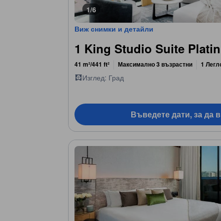
1/6
Виж снимки и детайли
1 King Studio Suite Plati
41 m²/441 ft²
Максимално 3 възрастни
1 Легл
Изглед: Град
Въведете дати, за да 