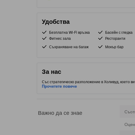
Удобства
Безплатна Wi-Fi връзка
Басейн с гледка
Фитнес зала
Ресторанти
Съхраняване на багаж
Мокър бар
За нас
Със стратегическо разположение в Холивуд, което ви
4.0 звезди предлага ресторант, за да направи престо
Прочетете повече
Важно да се знае
Съот
Оцен