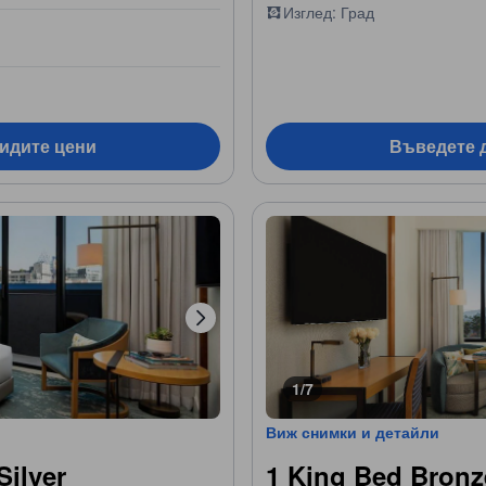
Изглед: Град
видите цени
Въведете д
1/7
Виж снимки и детайли
Silver
1 King Bed Bronz