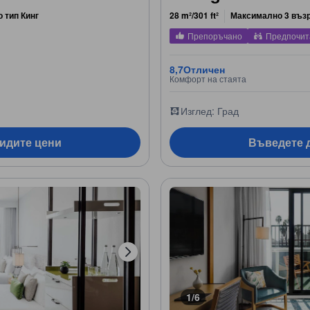
о тип Кинг
28 m²/301 ft²
Максимално 3 въз
Препоръчано
Предпочит
8,7
Отличен
Комфорт на стаята
Изглед: Град
видите цени
Въведете д
1/6