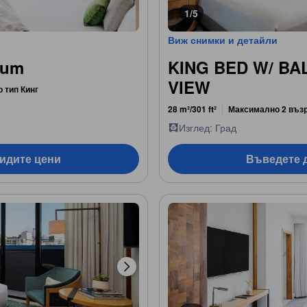
1/5
Виж снимки и детайли
num
KING BED W/ BA
VIEW
о тип Кинг
28 m²/301 ft²
Максимално 2 въз
Изглед: Град
видите цени
Въведете д