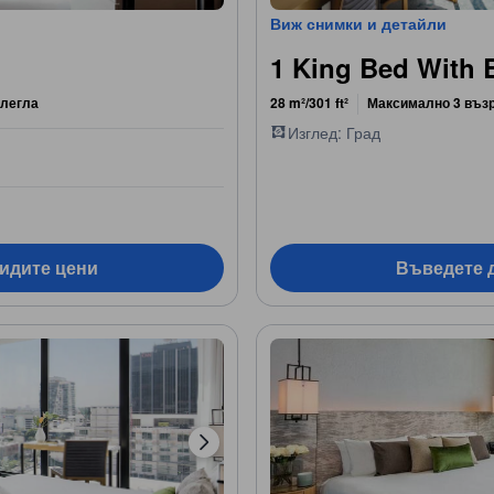
Виж снимки и детайли
1 King Bed With 
 легла
28 m²/301 ft²
Максимално 3 въз
Изглед: Град
видите цени
Въведете д