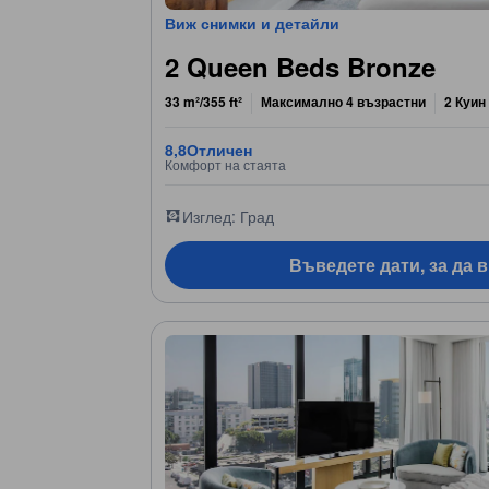
Виж снимки и детайли
2 Queen Beds Bronze
33 m²/355 ft²
Максимално 4 възрастни
2 Куин
8,8
Отличен
Комфорт на стаята
Изглед: Град
Въведете дати, за да 