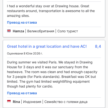
Освен това, за тези, които искат да вземат малко
I had a wonderful stay over at Drawing house. Great
спомен от престоя си, хотелът предлага и магазин за
restaurants around, transportation is awesome to all the
подаръци и сувенири, където можете да намерите
amazing sites.
уникални артикули, вдъхновени от красотата на Париж.
Превод на отзива
Спортни съоръжения в Drawing House
Hamza
|
Великобритания | Соло турист
Drawing House в Париж предлага изключителни спортни
съоръжения, които ще задоволят нуждите на всеки
любител на активния начин на живот. Вътрешният
Great hotel in a great location and have AC!
8,4
плувен басейн е идеалното място за релаксация и
Оценявани 8 Юли 2026 г.
освежаване след дълъг ден, като предлага уютна и
спокойна атмосфера, в която можете да се насладите
During summer we visited Paris. We stayed in Drawing
на плуването независимо от времето навън. Със своите
House for 3 days and it was our sanctuary from the
модерни удобства, басейнът е перфектен както за
heatwave. The room was clean and had enough capacity
опитни плувци, така и за начинаещи, които искат да
for 3 people (for Paris standards). Breakfast was OK but
подобрят уменията си.
limited. The gym had limited weightlifting equipment
Фитнес центърът на хотела е отворен 24 часа в
though had plenty for cardio.
денонощието, което ви дава гъвкавост да тренирате по
Превод на отзива
всяко време, което е удобно за вас. С безплатния
фитнес център в Drawing House, гостите могат да се
Rina
|
Индонезия | Семейство с големи деца
насладят на разнообразие от съвременни уреди и
оборудване, което ще им помогне да поддържат своята