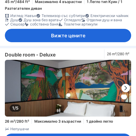
45 m²/484 ft²
Максимално 4 възрастни
1 Легло тип Куин / 1
Разтегателен диван
Изглед: Навън
Телевизор със субтитри
Електрически чайник
Душ
Душ зона без врата
Огледало
Отделни душ и вана
Сешоар
собствена баня
Тоалетни артикули
Вижте цените
Double room - Deluxe
26 m²/280 ft²
1/5
26 m²/280 ft²
Максимално 3 възрастни
1 двойно легло
Непушачи