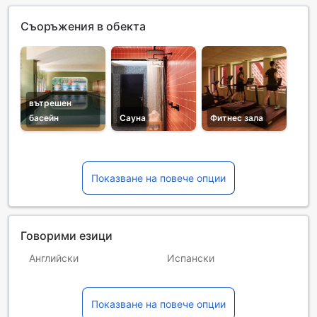
Съоръжения в обекта
вътрешен
басейн
Сауна
Фитнес зала
Показване на повече опции
Говорими езици
Английски
Испански
Италиански
Немски
Показване на повече опции
Руски
Украински