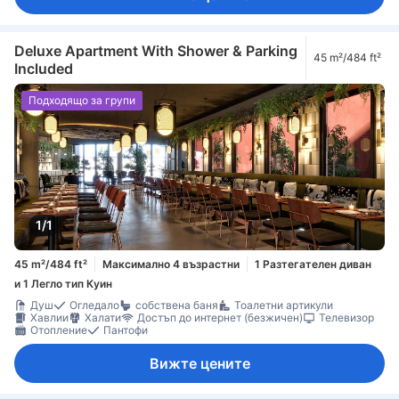
Deluxe Apartment With Shower & Parking
45 m²/484 ft²
Included
Подходящо за групи
1/1
45 m²/484 ft²
Максимално 4 възрастни
1 Разтегателен диван
и 1 Легло тип Куин
Душ
Огледало
собствена баня
Тоалетни артикули
Хавлии
Халати
Достъп до интернет (безжичен)
Телевизор
Отопление
Пантофи
Вижте цените