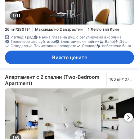
1/11
26 m²/280 ft²
Максимално 2 възрастни
1 Легло тип Куин
Изглед: Град
Ръчна глава на душ с регулируема височина
Телевизор със субтитри
Електрически чайник
Вана
Душ
Огледало
Почистващи препарати
Сешоар
собствена баня
Вижте цените
Апартамент с 2 спални (Two-Bedroom
100 m²/1076
Apartment)
ft²
1/6