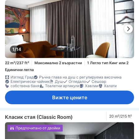
1/14
22 m²/237 ft²
Максимално 2 възрастни
1 Легло тип Кинг или 2
Единични легла
Изглед: Град
Ръчна глава на душ с регулируема височина
Електрически чайник
Душ
Огледало
Сешоар
собствена баня
Тоалетни артикули
Хавлии
Халати
Вижте цените
Класик стая (Classic Room)
20 m²/215 ft²
Предпочитано от двойки