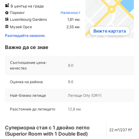
В център на града
Паркинг
Наличност
Luxembourg Gardens
1,61 км.
Музей Орсе
2,55 км.
Вижте картата
Разгледайте наоколо
Важно да се знае
Съотношение цена-
9.0
качество
Оценка на района
8.6
Най-близко летище
Летище Orly (ORY)
Разстояние до летището
12,8 км.
Супериорна стая с 1 двойно легло
22 m²/237 ft²
(Superior Room with 1 Double Bed)