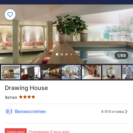
1/88
Оценка в звезди: 4 звезди
Drawing House
Хотел
9,1
Великолепен
6 014 отзива
Харесано!
Резервиран 6 пъти днес