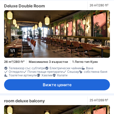
Deluxe Double Room
26 m²/280 ft²
1/1
26 m²/280 ft²
Максимално 3 възрастни
1 Легло тип Куин
Телевизор със субтитри
Електрически чайник
Вана
Огледало
Почистващи препарати
Сешоар
собствена баня
Тоалетни артикули
Хавлии
Халати
Вижте цените
room deluxe balcony
25 m²/269 ft²