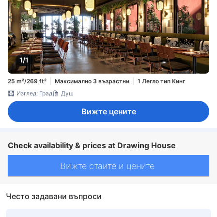
1/1
25 m²/269 ft²
Максимално 3 възрастни
1 Легло тип Кинг
Изглед: Град
Душ
Вижте цените
Check availability & prices at Drawing House
Вижте стаите и цените
Често задавани въпроси