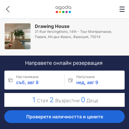
Drawing House
21 Rue Vercingétorix, 14th - Tour Montparnasse,
Париж, Ил дьо Франс, Франция, 75014
Направете онлайн резервация
Настаняване
Напускане
съб, авг 8
нед, авг 9
1
2
0
Стая
Възрастни
Деца
Проверете наличността и цените