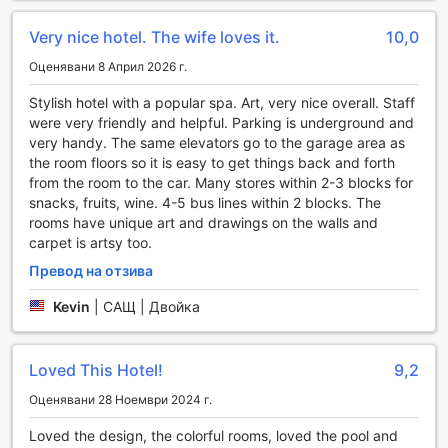
форма и здраве. Независимо дали предпочитате
Very nice hotel. The wife loves it.
10,0
кардио тренировки или силови упражнения, тук ще
намерите всичко необходимо за една ефективна
Оценявани 8 Април 2026 г.
тренировка. Drawing House е идеалното място за
активна почивка в сърцето на Париж.
Stylish hotel with a popular spa. Art, very nice overall. Staff
were very friendly and helpful. Parking is underground and
Удобства в Drawing House: Комфорт и Услуги на
very handy. The same elevators go to the garage area as
Високо Ниво
the room floors so it is easy to get things back and forth
from the room to the car. Many stores within 2-3 blocks for
Drawing House в Париж предлага изключителни
snacks, fruits, wine. 4-5 bus lines within 2 blocks. The
удобства, които правят престоя ви не само приятен, но
rooms have unique art and drawings on the walls and
и безгрижен. С услугата за пране и химическо чистене,
carpet is artsy too.
можете да се насладите на свежи и чисти дрехи по
Превод на отзива
всяко време, без да се притеснявате за домакинството.
За ваше удобство, хотелът предлага и рум-сървиз,
Kevin
|
САЩ | Двойка
който позволява да се насладите на вкусна храна и
напитки в уюта на собствената си стая.
Безопасността на вашите ценности е приоритет в
Loved This Hotel!
9,2
Drawing House, затова хотелът предлага сейфове за
съхранение на ценности. Консиерж услугата е на
Оценявани 28 Ноември 2024 г.
разположение, за да ви помогне с всякакви въпроси и
Loved the design, the colorful rooms, loved the pool and
резервации, а безплатният Wi-Fi в стаите и