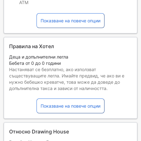
ATM
Показване на повече опции
Правила на Хотел
Деца и допълнителни легла
Бебета от 0 до 0 години
Настаняват се безплатно, ако използват
съществуващите легла. Имайте предвид, че ако ви е
нужно бебешко креватче, това може да доведе до
допълнителна такса и зависи от наличността.
Деца от 1 до 2
Безплатен престой, ако се използват наличните легла.
Показване на повече опции
Гостите, навършили {0} години, се считат за възрастни
Възможността за допълнителни легла зависи от
избрания тип стая. За повече информация вижте
капацитета на отделните стаи.
Относно Drawing House
При резервиране на повече от 5 стаи е възможно да се
прилагат различни условия и допълнителни плащания.