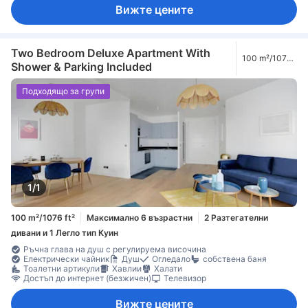
Вижте цените
Two Bedroom Deluxe Apartment With
100 m²/1076
Shower & Parking Included
ft²
Подходящо за групи
1/1
100 m²/1076 ft²
Максимално 6 възрастни
2 Разтегателни
дивани и 1 Легло тип Куин
Ръчна глава на душ с регулируема височина
Електрически чайник
Душ
Огледало
собствена баня
Тоалетни артикули
Хавлии
Халати
Достъп до интернет (безжичен)
Телевизор
Вижте цените