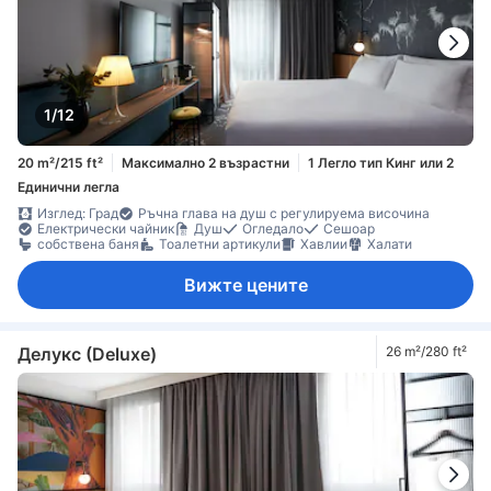
1/12
20 m²/215 ft²
Максимално 2 възрастни
1 Легло тип Кинг или 2
Единични легла
Изглед: Град
Ръчна глава на душ с регулируема височина
Електрически чайник
Душ
Огледало
Сешоар
собствена баня
Тоалетни артикули
Хавлии
Халати
Вижте цените
Делукс (Deluxe)
26 m²/280 ft²