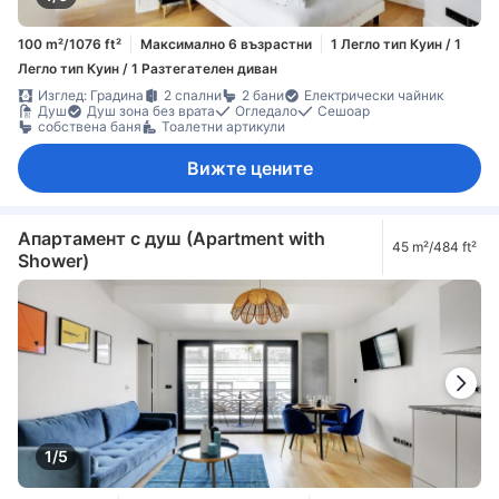
100 m²/1076 ft²
Максимално 6 възрастни
1 Легло тип Куин / 1
Легло тип Куин / 1 Разтегателен диван
Изглед: Градина
2 спални
2 бани
Електрически чайник
Душ
Душ зона без врата
Огледало
Сешоар
собствена баня
Тоалетни артикули
Вижте цените
Апартамент с душ (Apartment with
45 m²/484 ft²
Shower)
1/5