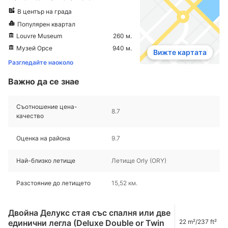
В център на града
Популярен квартал
Louvre Museum
260 м.
Музей Орсе
940 м.
Вижте картата
Разгледайте наоколо
Важно да се знае
Съотношение цена-
8.7
качество
Оценка на района
9.7
Най-близко летище
Летище Orly (ORY)
Разстояние до летището
15,52 км.
Двойна Делукс стая със спалня или две
единични легла (Deluxe Double or Twin
22 m²/237 ft²