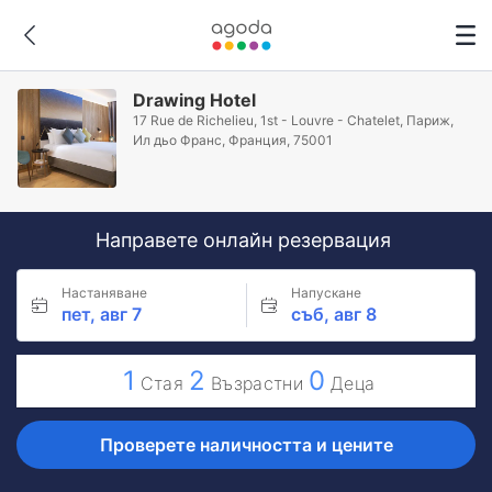
Drawing Hotel
17 Rue de Richelieu, 1st - Louvre - Chatelet, Париж,
Ил дьо Франс, Франция, 75001
Направете онлайн резервация
Настаняване
Напускане
пет, авг 7
съб, авг 8
1
2
0
Стая
Възрастни
Деца
Проверете наличността и цените