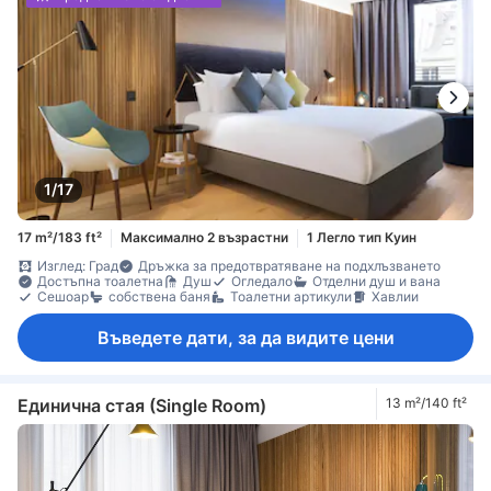
1/17
17 m²/183 ft²
Максимално 2 възрастни
1 Легло тип Куин
Изглед: Град
Дръжка за предотвратяване на подхлъзването
Достъпна тоалетна
Душ
Огледало
Отделни душ и вана
Сешоар
собствена баня
Тоалетни артикули
Хавлии
Въведете дати, за да видите цени
Единична стая (Single Room)
13 m²/140 ft²