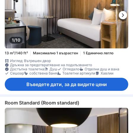
1/10
13 m²/140 ft²
Максимално 1 възрастен
1 Единично легло
Изглед: Вътрешен двор
Дръжка за предотвратяване на подхлъзването
Достъпна тоалетна
Душ
Огледало
Отделни душ и вана
Сешоар
собствена баня
Тоалетни артикули
Хавлии
Въведете дати, за да видите цени
Room Standard (Room standard)