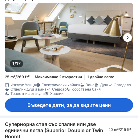
1/17
25 m²/269 ft²
Максимално 2 възрастни
1 двойно легло
Изглед: Улица
Електрически чайник
Вана
Душ
Огледало
Отделни душ и вана
Сешоар
собствена баня
Тоалетни артикули
Хавлии
Въведете дати, за да видите цени
Супериорна стая със спалня или две
единични легла (Superior Double or Twin
20 m²/215 ft²
Room)