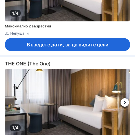
1/4
Максимално 2 възрастни
Непушачи
Въведете дати, за да видите цени
THE ONE (The One)
1/4