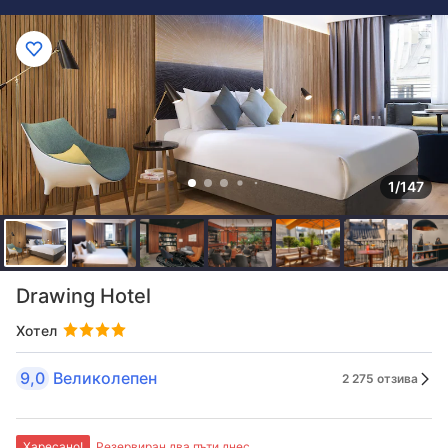
1/147
Drawing Hotel
Хотел
9,0
Великолепен
2 275 отзива
Харесано!
Резервиран два пъти днес