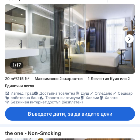
1/17
20 m²/215 ft²
Максимално 2 възрастни
1 Легло тип Куин или 2
Единични легла
Изглед: Град
Достъпна тоалетна
Душ
Огледало
Сешоар
собствена баня
Тоалетни артикули
Хавлии
Халати
Безжичен интернет достъп (безплатен)
Въведете дати, за да видите цени
the one - Non-Smoking