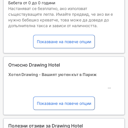
Бебета от 0 до 0 години
Настаняват се безплатно, ако използват
съществуващите легла. Имайте предвид, че ако ви е
нужно бебешко креватче, това може да доведе до
допълнителна такса и зависи от наличността.
Деца от 1 до 2
Необходимо е да използват съществуващите легла
Показване на повече опции
Гостите, навършили {0} години, се считат за възрастни
Възможността за допълнителни легла зависи от
избрания тип стая. За повече информация вижте
капацитета на отделните стаи.
Относно Drawing Hotel
При резервиране на повече от 5 стаи е възможно да се
прилагат различни условия и допълнителни плащания.
Хотел Drawing - Вашият уютен кът в Париж
Разположен в сърцето на Париж, Хотел Drawing
предлага уникално преживяване, което съчетава
елегантност и комфорт. С 48 стилно обзаведени стаи,
Показване на повече опции
този четиризвезден хотел е идеалното място за вашата
следваща ваканция в града на светлината. С удобен
достъп до основните забележителности, Drawing Hotel е
Полезни отзиви за Drawing Hotel
перфектната база, от която да изследвате всичко, което