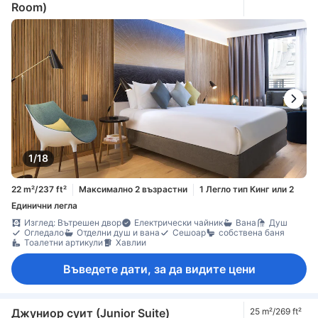
Room)
1/18
22 m²/237 ft²
Максимално 2 възрастни
1 Легло тип Кинг или 2
Единични легла
Изглед: Вътрешен двор
Електрически чайник
Вана
Душ
Огледало
Отделни душ и вана
Сешоар
собствена баня
Тоалетни артикули
Хавлии
Въведете дати, за да видите цени
Джуниор суит (Junior Suite)
25 m²/269 ft²