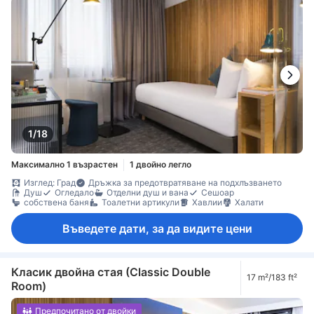
1/18
Максимално 1 възрастен
1 двойно легло
Изглед: Град
Дръжка за предотвратяване на подхлъзването
Душ
Огледало
Отделни душ и вана
Сешоар
собствена баня
Тоалетни артикули
Хавлии
Халати
Въведете дати, за да видите цени
Класик двойна стая (Classic Double
17 m²/183 ft²
Room)
Предпочитано от двойки