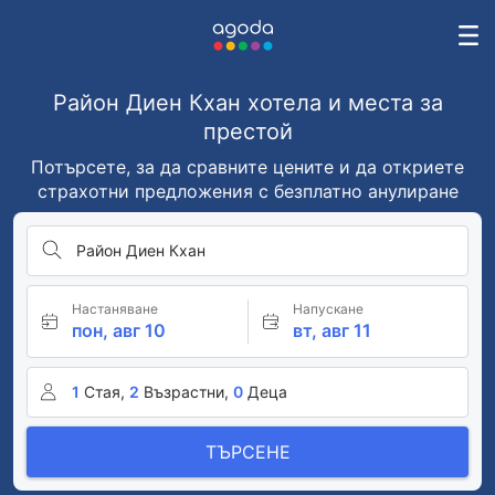
Район Диен Кхан хотела и места за
престой
Потърсете, за да сравните цените и да откриете
страхотни предложения с безплатно анулиране
Район Диен Кхан
Настаняване
Напускане
пон, авг 10
вт, авг 11
1
Стая,
2
Възрастни,
0
Деца
ТЪРСЕНЕ