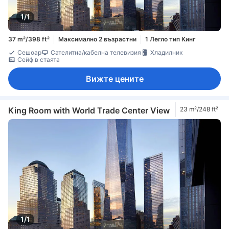
1/1
37 m²/398 ft²
Максимално 2 възрастни
1 Легло тип Кинг
Сешоар
Сателитна/кабелна телевизия
Хладилник
Сейф в стаята
Вижте цените
King Room with World Trade Center View
23 m²/248 ft²
1/1