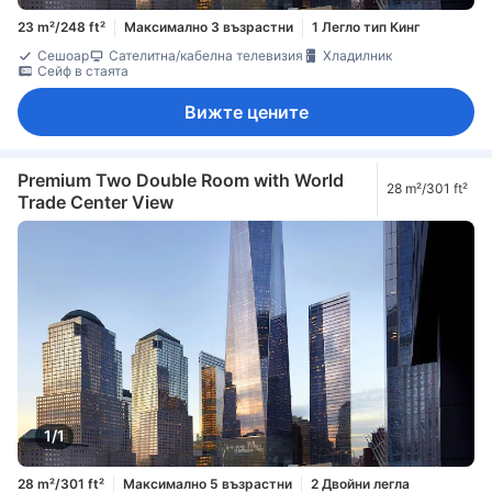
23 m²/248 ft²
Максимално 3 възрастни
1 Легло тип Кинг
Сешоар
Сателитна/кабелна телевизия
Хладилник
Сейф в стаята
Вижте цените
Premium Two Double Room with World
28 m²/301 ft²
Trade Center View
1/1
28 m²/301 ft²
Максимално 5 възрастни
2 Двойни легла