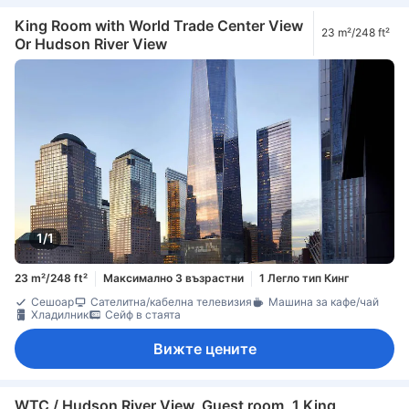
King Room with World Trade Center View
23 m²/248 ft²
Or Hudson River View
1/1
23 m²/248 ft²
Максимално 3 възрастни
1 Легло тип Кинг
Сешоар
Сателитна/кабелна телевизия
Машина за кафе/чай
Хладилник
Сейф в стаята
Вижте цените
WTC / Hudson River View, Guest room, 1 King