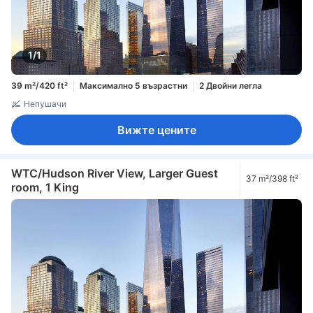
1/1
39 m²/420 ft²
Максимално 5 възрастни
2 Двойни легла
Непушачи
Вижте цените
WTC/Hudson River View, Larger Guest
37 m²/398 ft²
room, 1 King