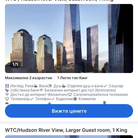
1/1
Максимално 2 възрастни
1 Легло тип Кинг
Изглед: Река
Вана
Душ
Отделни душ и вана
Сешоар
собствена баня
Безжичен интернет достъп (безплатен)
Достъп до интернет (безжичен)
Сателитна/кабелна телевизия
Телевизор
Телефон
Будилник
Климатик
Машина за кафе/чай
Напълно обзаведена кухня
Хладилник
Бюро
Гардеробна
Съоръжения за гладене
Непушачи
Вижте цените
WTC/Hudson River View, Larger Guest room, 1 King