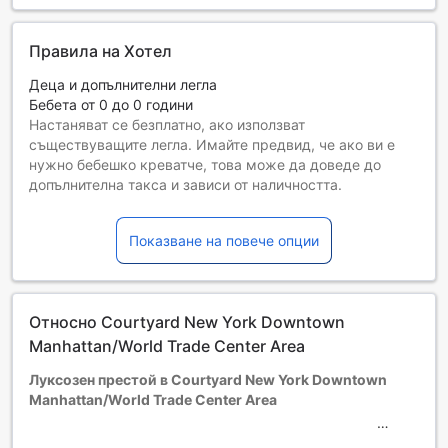
Правила на Хотел
Деца и допълнителни легла
Бебета от 0 до 0 години
Настаняват се безплатно, ако използват
съществуващите легла. Имайте предвид, че ако ви е
нужно бебешко креватче, това може да доведе до
допълнителна такса и зависи от наличността.
Деца от 1 до 17
Безплатен престой, ако се използват наличните легла.
Показване на повече опции
Гостите, навършили {0} години, се считат за възрастни
Възможността за допълнителни легла зависи от
избрания тип стая. За повече информация вижте
капацитета на отделните стаи.
Относно Courtyard New York Downtown
При резервиране на повече от 5 стаи е възможно да се
прилагат различни условия и допълнителни плащания.
Manhattan/World Trade Center Area
Луксозен престой в Courtyard New York Downtown
Manhattan/World Trade Center Area
Добре дошли в Courtyard New York Downtown