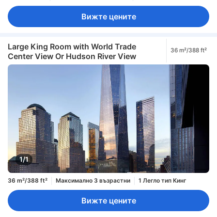
Вижте цените
Large King Room with World Trade
36 m²/388 ft²
Center View Or Hudson River View
1/1
36 m²/388 ft²
Максимално 3 възрастни
1 Легло тип Кинг
Вижте цените