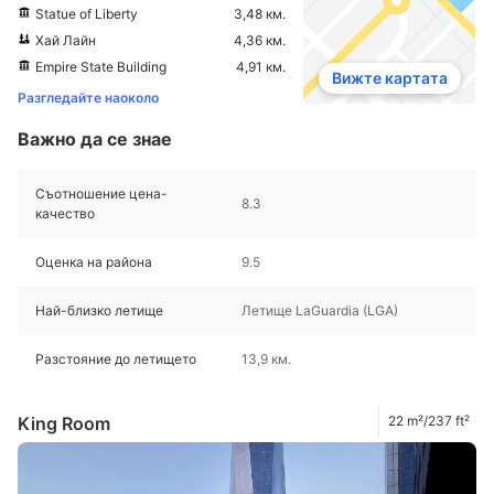
Statue of Liberty
3,48 км.
Хай Лайн
4,36 км.
Empire State Building
4,91 км.
Вижте картата
Разгледайте наоколо
Важно да се знае
Съотношение цена-
8.3
качество
Оценка на района
9.5
Най-близко летище
Летище LaGuardia (LGA)
Разстояние до летището
13,9 км.
King Room
22 m²/237 ft²