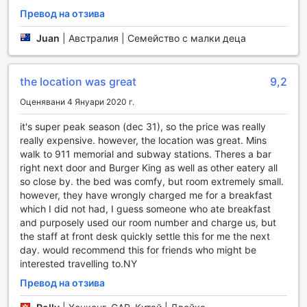
всички гости безплатно. Този модерен фитнес център
Превод на отзива
предлага разнообразие от уреди за тренировки,
включително кардио уреди, силови машини и свободни
Juan
|
Австралия | Семейство с малки деца
тежести, които са идеални за всеки, независимо от
нивото на подготовка. Независимо дали искате да
поддържате своята фитнес рутина или просто да се
the location was great
9,2
раздвижите след дълъг ден, тук ще намерите всичко
Оценявани 4 Януари 2020 г.
необходимо, за да се почувствате енергизирани и
активни.
it's super peak season (dec 31), so the price was really
Обстановката в фитнес центъра е приятна и
really expensive. however, the location was great. Mins
вдъхновяваща, с достатъчно пространство за
walk to 911 memorial and subway stations. Theres a bar
индивидуални тренировки или групови занимания.
right next door and Burger King as well as other eatery all
Освежаващата атмосфера и модерните уреди ще ви
so close by. the bed was comfy, but room extremely small.
мотивират да постигнете вашите фитнес цели. След
however, they have wrongly charged me for a breakfast
интензивна тренировка, можете да се насладите на
which I did not had, I guess someone who ate breakfast
удобствата на хотела, които допълват вашето
and purposely used our room number and charge us, but
преживяване и ви помагат да се възстановите за новия
the staff at front desk quickly settle this for me the next
ден в динамичния Ню Йорк.
day. would recommend this for friends who might be
interested travelling to.NY
Удобства в Courtyard New York Downtown
Превод на отзива
Manhattan/World Trade Center Area