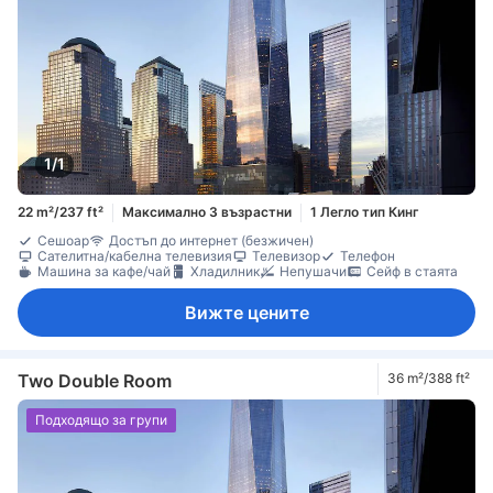
1/1
22 m²/237 ft²
Максимално 3 възрастни
1 Легло тип Кинг
Сешоар
Достъп до интернет (безжичен)
Сателитна/кабелна телевизия
Телевизор
Телефон
Машина за кафе/чай
Хладилник
Непушачи
Сейф в стаята
Вижте цените
Two Double Room
36 m²/388 ft²
Подходящо за групи