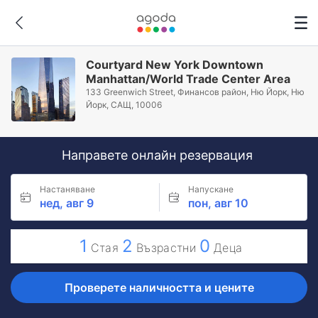
Courtyard New York Downtown
Manhattan/World Trade Center Area
133 Greenwich Street, Финансов район, Ню Йорк, Ню
Йорк, САЩ, 10006
Направете онлайн резервация
Настаняване
Напускане
нед, авг 9
пон, авг 10
1
2
0
Стая
Възрастни
Деца
Проверете наличността и цените