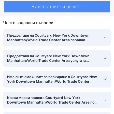
Вижте стаите и цените
Често задавани въпроси
Предоставя ли Courtyard New York Downtown
Manhattan/World Trade Center Area перални
услуги?
Предоставя ли Courtyard New York Downtown
Manhattan/World Trade Center Area услугата
химическо чистене?
Има ли възможност за паркиране в Courtyard New
York Downtown Manhattan/World Trade Center
Area?
Какви мерки прилага Courtyard New York
Downtown Manhattan/World Trade Center Area по
отношение на хигиената, безопасността и
чистотата?