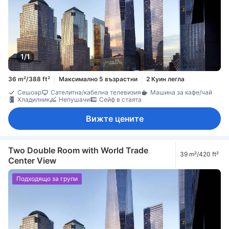
1/1
36 m²/388 ft²
Максимално 5 възрастни
2 Куин легла
Сешоар
Сателитна/кабелна телевизия
Машина за кафе/чай
Хладилник
Непушачи
Сейф в стаята
Вижте цените
Two Double Room with World Trade
39 m²/420 ft²
Center View
Подходящо за групи