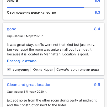
Услуги
8.4
в Ню Йорк още по-вълнуващ. Хотелът разполага с
уютен бар, където можете да се отпуснете след дълъг
ден, изпълнен с разглеждане на забележителности. Тук
Съотношение цена-качество
8.3
ще откриете разнообразие от коктейли, вино и бира,
които да съпътстват приятните разговори с приятели
или нови познати.
good
8,4
Освен това, хотелът предлага споделена зона за отдих
с телевизор, идеална за социализиране или просто за
Оценявани 3 Март 2021 г.
гледане на любимите ви предавания и спортни събития.
Тази зона е перфектна за тези, които искат да се
it was great stay. staffs were not that kind but just okay.
свържат с другите гости, да обменят впечатления от
(an year ago) the room was quite small but I can get it
града или просто да се насладят на релаксираща
because it is located in Manhattan. Location is good.
вечер в приятна компания. Courtyard New York
Превод на отзива
Downtown Manhattan/World Trade Center Area съчетава
комфорт и забавление, осигурявайки на своите гости
sunyoung
|
Южна Корея | Семейство с големи деца
незабравими моменти в сърцето на Ню Йорк.
Спортни съоръжения в Courtyard New York Downtown
Clean and great location
9,6
Manhattan/World Trade Center Area
Оценявани 8 Януари 2020 г.
В Courtyard New York Downtown Manhattan/World Trade
Except noise from the other room doing party at midnight
Center Area можете да се насладите на отлично
and the construction next to the hotel
оборудван фитнес център, който е на разположение на