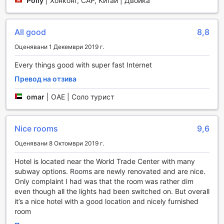
Polly
|
Хонконг, САР, Китай | Двойка
В Courtyard New York Downtown Manhattan/World Trade
Center Area, удобствата са проектирани с цел да
направят престоя ви възможно най-комфортен и
All good
8,8
безпроблемен. Хотелът предлага услуга за пране и
химическо чистене, което е идеално за пътуващите,
Оценявани 1 Декември 2019 г.
които искат да поддържат дрехите си свежи и чисти по
време на тяхното пребиваване. Освен това, наличието
Every things good with super fast Internet
на сейфове за ценности осигурява допълнителна
Превод на отзива
сигурност и спокойствие, позволявайки ви да се
насладите на престоя си без притеснения.
omar
|
ОАЕ | Соло турист
Свързаността е важна част от съвременния живот,
поради което хотелът предлага безплатен Wi-Fi в
стаите, както и в обществените зони, за да можете
Nice rooms
9,6
лесно да се свързвате с приятели и семейство или да
работите отдалечено. За вашето удобство, в хотела ще
Оценявани 8 Октомври 2019 г.
намерите и автомат за закуски, както и удобен
Hotel is located near the World Trade Center with many
магазин, където можете да намерите всичко
subway options. Rooms are newly renovated and are nice.
необходимо по всяко време на деня. Всички тези
Only complaint I had was that the room was rather dim
удобства правят Courtyard New York Downtown
even though all the lights had been switched on. But overall
Manhattan/World Trade Center Area перфектния избор за
it’s a nice hotel with a good location and nicely furnished
бизнес и отдих в сърцето на Ню Йорк.
room
Транспортни удобства в Courtyard New York