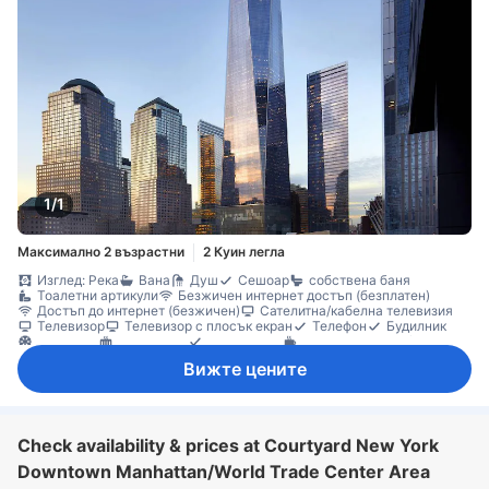
1/1
Максимално 2 възрастни
2 Куин легла
Изглед: Река
Вана
Душ
Сешоар
собствена баня
Тоалетни артикули
Безжичен интернет достъп (безплатен)
Достъп до интернет (безжичен)
Сателитна/кабелна телевизия
Телевизор
Телевизор с плосък екран
Телефон
Будилник
Климатик
Отопление
Събуждане
Машина за кафе/чай
Напълно обзаведена кухня
Хладилник
Бюро
Кът за сядане
Вижте цените
Гардеробна
Съоръжения за гладене
Непушачи
Сейф в стаята
Check availability & prices at Courtyard New York
Downtown Manhattan/World Trade Center Area