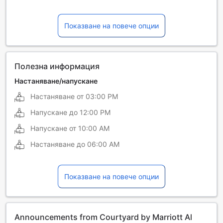
Испански
Италиански
Показване на повече опции
Португалски
Руски
Филипински
Френски
Хинди
Полезна информация
Настаняване/напускане
Настаняване от
03:00 PM
Напускане до
12:00 PM
Напускане от
10:00 AM
Настаняване до
06:00 AM
Показване на повече опции
Announcements from Courtyard by Marriott Al