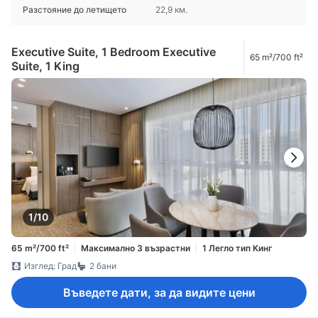
Разстояние до летището
22,9 км.
Executive Suite, 1 Bedroom Executive
65 m²/700 ft²
Suite, 1 King
1/10
65 m²/700 ft²
Максимално 3 възрастни
1 Легло тип Кинг
Изглед: Град
2 бани
Въведете дати, за да видите цени