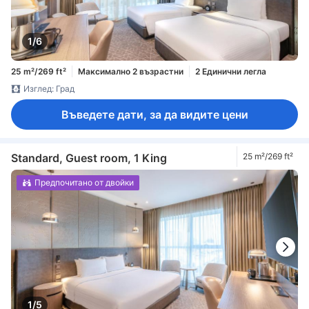
1/6
25 m²/269 ft²
Максимално 2 възрастни
2 Единични легла
Изглед: Град
Въведете дати, за да видите цени
Standard, Guest room, 1 King
25 m²/269 ft²
Предпочитано от двойки
1/5