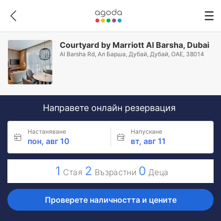
Courtyard by Marriott Al Barsha, Dubai
Al Barsha Rd, Ал Барша, Дубай, Дубай, ОАЕ, 38014
Направете онлайн резервация
Настаняване
Напускане
пон, авг 10
вт, авг 11
1
2
0
Стая
Възрастни
Деца
Проверете наличността и цените