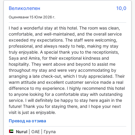
Допълнително, хотелът предлага пране, химическо
Великолепен
10,0
чистене и услуги за бързо настаняване и напускане,
което прави престоя ви още по-удобен. Безплатният Wi-
Оценявани 15 Юли 2026 г.
Fi в стаите и обществените зони ви позволява да
останете свързани с близките си или да се
I had a wonderful stay at this hotel. The room was clean,
информирате за местните атракции.
comfortable, and well-maintained, and the overall service
За вашата сигурност, хотелът предлага сейфове за
exceeded my expectations. The staff were welcoming,
съхранение на ценности, а консерж услугата е на
professional, and always ready to help, making my stay
разположение, за да ви помогне с всякакви запитвания
truly enjoyable. A special thank you to the receptionists,
и резервации. За удобство на гостите, има и склад за
Saya and Amira, for their exceptional kindness and
багаж, автомат за напитки и малък магазин, където
hospitality. They went above and beyond to assist me
можете да намерите всичко необходимо. С
throughout my stay and were very accommodating by
ежедневното почистване на стаите, можете да се
arranging a late check-out, which I truly appreciated. Their
насладите на чиста и приветлива обстановка през
warm attitude and excellent customer service made a real
целия си престой. Courtyard Al Barsha е идеалният
difference to my experience. I highly recommend this hotel
избор за тези, които търсят комфорт и удобство в
to anyone looking for a comfortable stay with outstanding
сърцето на Дубай.
service. I will definitely be happy to stay here again in the
future! Thank you for staying there, and I hope your next
Транспортни удобства в Courtyard Al Barsha, Дубай
visit is just as enjoyable.
Превод на отзива
В Courtyard Al Barsha, Дубай, транспортните удобства
са проектирани да осигурят максимално удобство и
Nurul
|
ОАЕ | Група