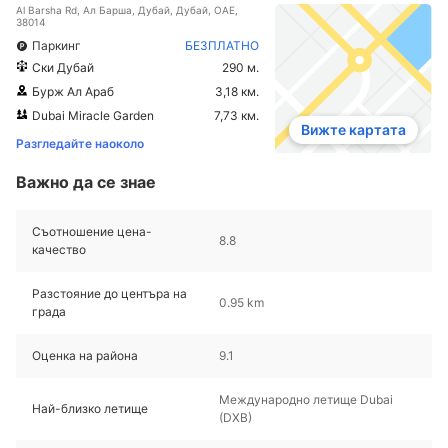
Al Barsha Rd, Ал Барша, Дубай, Дубай, ОАЕ,
38014
Паркинг
БЕЗПЛАТНО
Ски Дубай
290 м.
Бурж Ал Араб
3,18 км.
Dubai Miracle Garden
7,73 км.
Вижте картата
Разгледайте наоколо
Важно да се знае
Съотношение цена-
8.8
качество
Разстояние до центъра на
0.95 km
града
Оценка на района
9.1
Международно летище Dubai
Най-близко летище
(DXB)