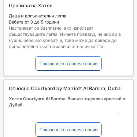
Правила на Хотел
Деца и допълнителни легла
Бебета от 0 до 5 години
Настаняват се безплатно, ако използват
съществуващите легла. Имайте предвид, че ако ви е
нужно бебешко креватче, това може да доведе до
допълнителна такса и зависи от наличността.
Деца от 6 до 11
Безплатен престой, ако се използват наличните легла.
Показване на повече опции
Гостите, навършили {0} години, се считат за възрастни
Възможността за допълнителни легла зависи от
избрания тип стая. За повече информация вижте
капацитета на отделните стаи.
Относно Courtyard by Marriott Al Barsha, Dubai
При резервиране на повече от 5 стаи е възможно да се
прилагат различни условия и допълнителни плащания.
Хотел Courtyard Al Barsha: Вашият идеален престой в
Дубай
Разположен в сърцето на Дубай, хотел Courtyard Al
Barsha е перфектният избор за тези, които търсят
комфорт и стил по време на своето пътуване. Със
Показване на повече опции
своите 216 елегантно обзаведени стаи, открит през