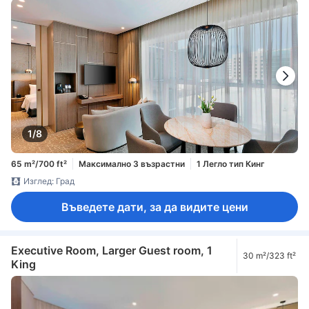
1/8
65 m²/700 ft²
Максимално 3 възрастни
1 Легло тип Кинг
Изглед: Град
Въведете дати, за да видите цени
Executive Room, Larger Guest room, 1
30 m²/323 ft²
King