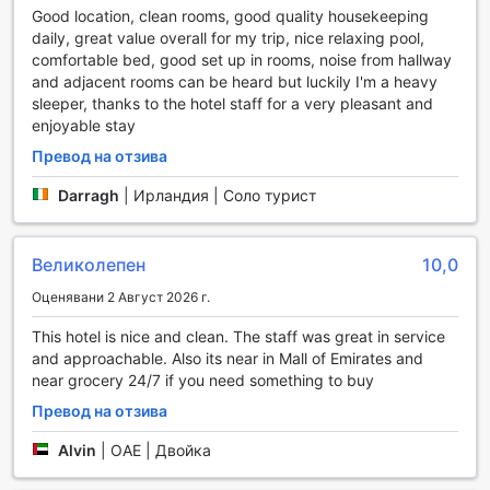
Good location, clean rooms, good quality housekeeping
обграден от уютни шезлонги и предлага спокойна
daily, great value overall for my trip, nice relaxing pool,
атмосфера, където можете да се насладите на
comfortable bed, good set up in rooms, noise from hallway
освежаващи напитки от басейна.
and adjacent rooms can be heard but luckily I'm a heavy
Фитнес центърът е на разположение 24 часа в
sleeper, thanks to the hotel staff for a very pleasant and
денонощието и е напълно безплатен за всички гости.
enjoyable stay
Съоръженията включват модерни уреди за тренировки,
които са подходящи за всякакъв тип фитнес ниво.
Превод на отзива
Освен това, хотелът предлага уникални възможности
за конна езда, позволявайки на любителите на
Darragh
|
Ирландия | Соло турист
природата да се насладят на вълнуващи приключения в
околностите на Дубай. Независимо дали търсите
интензивна тренировка или просто искате да се
Великолепен
10,0
отпуснете край басейна, Courtyard Al Barsha е
Оценявани 2 Август 2026 г.
идеалното място за вас.
This hotel is nice and clean. The staff was great in service
Удобства в Courtyard Al Barsha, Дубай
and approachable. Also its near in Mall of Emirates and
near grocery 24/7 if you need something to buy
Courtyard Al Barsha в Дубай предлага изключителни
Превод на отзива
удобства, които осигуряват комфорт и удобство на
своите гости. С 24-часова рум-сервис услуга, можете
Alvin
|
ОАЕ | Двойка
да се насладите на любимите си ястия по всяко време
на деня или нощта, без да напускате стаята си.