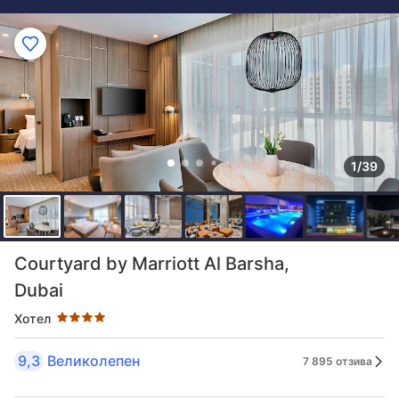
1/39
Оценка в звезди: 4 звезди
Courtyard by Marriott Al Barsha,
Dubai
Хотел
9,3
Великолепен
7 895 отзива