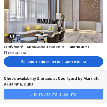
1/1
65 m²/700 ft²
Максимално 4 възрастни
1 двойно легло
Изглед: Град
Въведете дати, за да видите цени
Check availability & prices at Courtyard by Marriott
Al Barsha, Dubai
Вижте стаите и цените