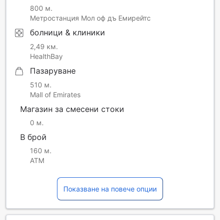
800 м.
Метростанция Мол оф дъ Емирейтс
болници & клиники
2,49 км.
HealthBay
Пазаруване
510 м.
Mall of Emirates
Магазин за смесени стоки
0 м.
В брой
160 м.
ATM
Показване на повече опции