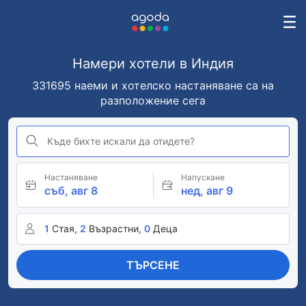
Намери хотели в Индия
331695 наеми и хотелско настаняване са на
разположение сега
Къде бихте искали да отидете?
Настаняване
Напускане
съб, авг 8
нед, авг 9
1
Стая,
2
Възрастни,
0
Деца
ТЪРСЕНЕ