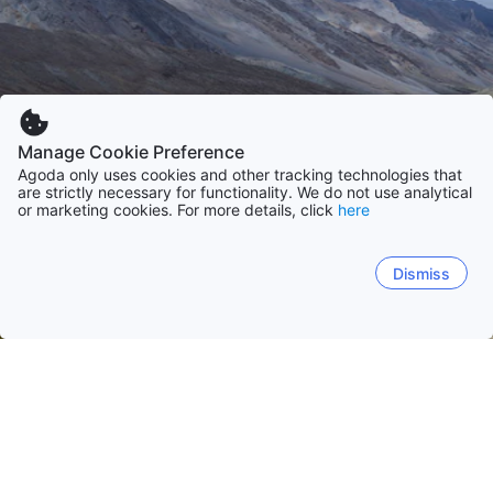
Manage Cookie Preference
Agoda only uses cookies and other tracking technologies that
are strictly necessary for functionality. We do not use analytical
or marketing cookies. For more details, click
here
Dismiss
Начало
Индия
Махаращра
Национална територия Делхи
Карнатак
New Delhi
Гоа
Бенгалуру
Мумбай
Джайпур