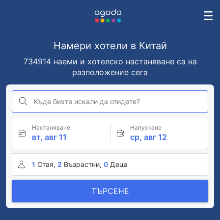
Намери хотели в Китай
734914 наеми и хотелско настаняване са на
разположение сега
Къде бихте искали да отидете?
Настаняване
Напускане
вт, авг 11
ср, авг 12
1
Стая,
2
Възрастни,
0
Деца
ТЪРСЕНЕ