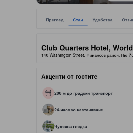
Преглед
Стаи
Удобства
Отзи
Всяка звездна категоризация на обекта за наста
tooltip
4 звезди от общо 5
Club Quarters Hotel, World
140 Washington Street, Финансов район, Ню Й
Акценти от гостите
200 м до градски транспорт
24-часово настаняване
Чудесна гледка