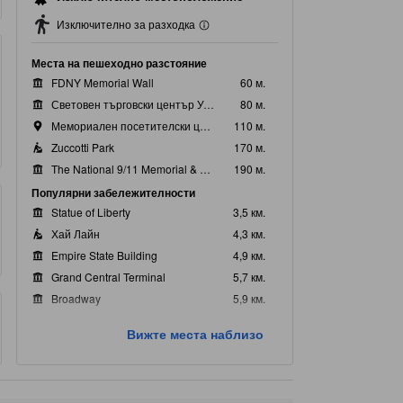
Изключително за разходка
Места на пешеходно разстояние
FDNY Memorial Wall
60 м.
Световен търговски център Ун Уърлд
80 м.
Мемориален посетителски център СТЦ
110 м.
Zuccotti Park
170 м.
The National 9/11 Memorial & Museum
190 м.
Популярни забележителности
Statue of Liberty
3,5 км.
Хай Лайн
4,3 км.
Empire State Building
4,9 км.
Grand Central Terminal
5,7 км.
Broadway
5,9 км.
Най-близки забележителности
Вижте места наблизо
LXR&CO
280 м.
Alliance for Downtown New York
280 м.
Westfield World Trade Center
280 м.