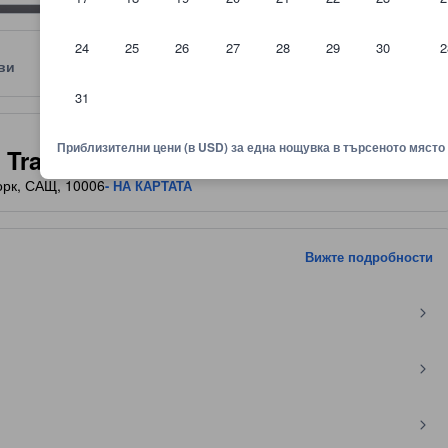
24
25
26
27
28
29
30
2
ви
Местоположение
Правила
31
няване показва комфорта, удобствата и съоръженията, които да оч
Приблизителни цени (в USD) за една нощувка в търсеното място
 Trade Center
орк, САЩ, 10006
- НА КАРТАТА
Вижте подробности