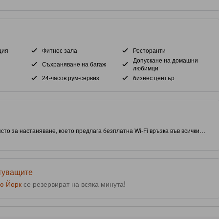
ция
Фитнес зала
Ресторанти
Допускане на домашни
Съхраняване на багаж
любимци
24-часов рум-сервиз
бизнес център
сто за настаняване, което предлага безплатна Wi-Fi връзка във всички
т от Ню Йорк, този обект ви дава близък достъп до атракции и интересни
 известния обект: Central Park. С оценка от 4.0 звезди, този обект
 център на място.
ътуващите
ю Йорк
се резервират на всяка минута!