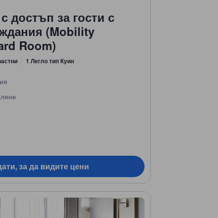
с достъп за гости с
ждания (Mobility
dard Room)
растни
1 Легло тип Куин
ния
рляне
ати, за да видите цени