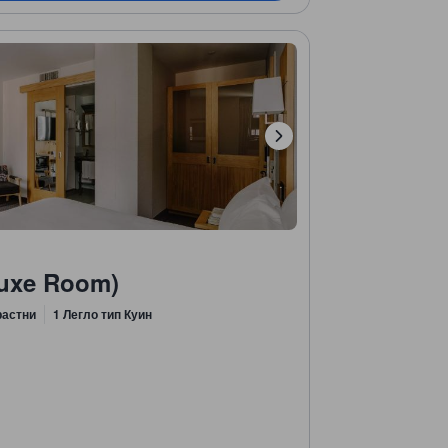
luxe Room)
растни
1 Легло тип Куин