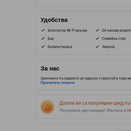
Удобства
Безплатна Wi-Fi връзка
24-часова рецеп
Бар
Семейна стая
Балкон/тераса
Закуска
За нас
Започнете пътуването си чудесно с престой в това мя
стаи. С удобно разположение до Финансов район, час
Прочетете повече
места за хранене. Не си тръгвайте, преди да посетите
предоставя на гостите достъп до ресторант и фитнес
Датите ви са популярни сред п
Популярна дестинация! Местата в
Н