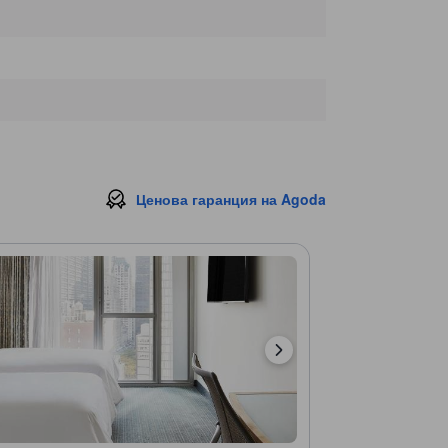
Граунд Зироу
310 м.
Red Cube
340 м.
Ценова гаранция на Agoda