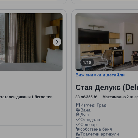
1/18
Виж снимки и детайли
Стая Делукс (De
егателен диван и 1 Легло тип
33 m²/355 ft²
Максимално 2 въз
Изглед: Град
Вана
Душ
Огледало
Сешоар
собствена баня
Тоалетни артикули