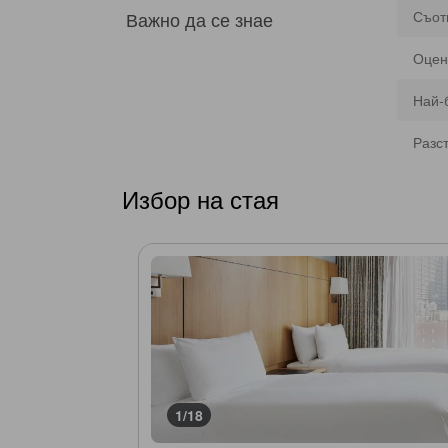
Важно да се знае
Съот
Оцен
Най-
Разс
Избор на стая
1/18