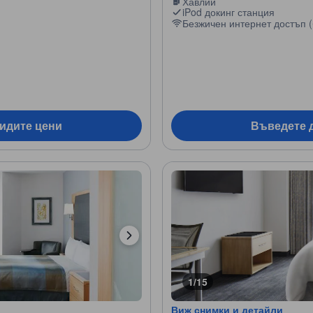
Хавлии
iPod докинг станция
Безжичен интернет достъп (
видите цени
Въведете д
1/15
Виж снимки и детайли