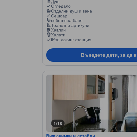
Душ
Огледало
Отделни душ и вана
Сешоар
собствена баня
Тоалетни артикули
Хавлии
Халати
iPod докинг станция
Въведете дати, за да 
1/18
Виж снимки и детайли