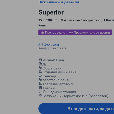
Виж снимки и детайли
Superior
25 m²/269 ft²
Максимално 3 възрастни
1 Разт
Куин
Препоръчано
Предпочитано от двойки
8,6
Отличен
Комфорт на стаята
Изглед: Град
Душ
Обща баня
Отделни душ и вана
Сешоар
собствена баня
Тоалетни артикули
Хавлии
iPod докинг станция
Безжичен интернет достъп (безплатен)
Въведете дати, за да 