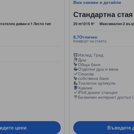
Виж снимки и детайли
Стандартна стая
егателен диван и 1 Легло тип
20 m²/215 ft²
Максимално 2 въз
8,7
Отличен
Комфорт на стаята
Изглед: Град
Душ
Обща баня
Отделни душ и вана
Сешоар
собствена баня
Тоалетни артикули
Хавлии
iPod докинг станция
Безжичен интернет достъп (
видите цени
Въведете д