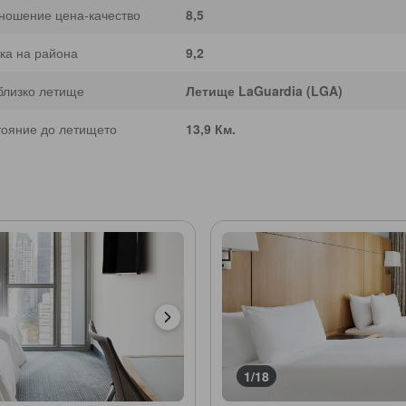
ношение цена-качество
8,5
ка на района
9,2
близко летище
Летище LaGuardia (LGA)
тояние до летището
13,9 Км.
1/18