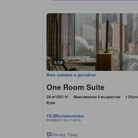
1/18
Виж снимки и детайли
One Room Suite
28 m²/301 ft²
Максимално 4 възрастни
1 Разт
Куин
10,0
Великолепен
Комфорт на стаята
Изглед: Град