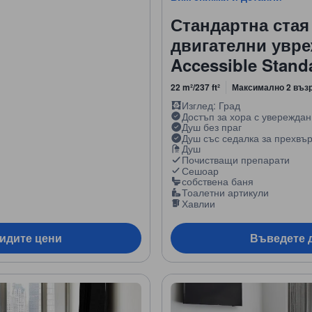
Стандартна стая 
двигателни увре
Accessible Stan
22 m²/237 ft²
Максимално 2 въз
Изглед: Град
Достъп за хора с увережда
Душ без праг
Душ със седалка за прехвъ
Душ
Почистващи препарати
Сешоар
собствена баня
Тоалетни артикули
Хавлии
видите цени
Въведете д