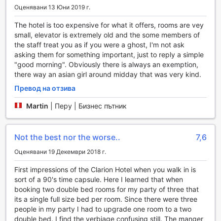
Оценявани 13 Юни 2019 г.
атмосфера и внимателен персонал, Clarion Hotel Park
Avenue е не само място за настаняване, но и
The hotel is too expensive for what it offers, rooms are vey
дестинация, където можете да откриете уникални
small, elevator is extremely old and the some members of
моменти и спомени.
the staff treat you as if you were a ghost, I'm not ask
asking them for something important, just to reply a simple
Спортни удобства в Clarion Hotel Park Avenue
"good morning". Obviously there is always an exemption,
there way an asian girl around midday that was very kind.
Clarion Hotel Park Avenue предлага на своите гости
изключителни спортни удобства, които ще задоволят
Превод на отзива
нуждите на всеки любител на активния начин на живот.
Martin
|
Перу | Бизнес пътник
На място можете да се насладите на прекрасно
проектирано голф игрище, което е идеално както за
начинаещи, така и за опитни играчи. С живописни
гледки и добре поддържани зелени площи, игрището
Not the best nor the worse..
7,6
предоставя перфектната обстановка за релаксация и
Оценявани 19 Декември 2018 г.
забавление, докато усъвършенствате своите умения.
Освен това, хотелът разполага с модерно фитнес
First impressions of the Clarion Hotel when you walk in is
студио, което е оборудвано с най-новите тренажори и
sort of a 90's time capsule. Here I learned that when
уреди за силова тренировка. Гостите могат да се
booking two double bed rooms for my party of three that
възползват от безплатния фитнес център, който
its a single full size bed per room. Since there were three
предлага разнообразие от възможности за тренировки,
people in my party I had to upgrade one room to a two
включително кардио уреди, свободни тежести и зони за
double bed. I find the verbiage confusing still. The manger