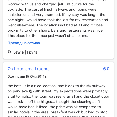
групови занимания. Независимо дали искате да
worked with us and charged $40.00 bucks for the
поддържате форма или просто да се освежите след
upgrade. The carpet lined hallways and rooms were
дългия ден, спортните съоръжения на Clarion Hotel Park
malodorous and very cramped. If my stay was longer then
Avenue са тук, за да ви помогнат да постигнете вашите
one night I would have took the lost for my reservation and
фитнес цели.
went elsewhere. The location isn't bad at all and it close
proximity to other shops, bars and restaurants was nice.
Удобства в Clarion Hotel Park Avenue
This place for the price just wasn't ideal for me.
Превод на отзива
Clarion Hotel Park Avenue предлага редица удобства,
които ще направят престоя ви в Ню Йорк още по-
Lewis
|
Група
комфортен и безгрижен. Гостите могат да се
възползват от услугите за пране и химическо чистене,
което е особено удобно за тези, които планират дълъг
Ok hotel small rooms
6,0
престой или просто искат да освежат гардероба си.
Също така, хотелът предлага рум-сървиз, който ви
Оценявани 15 Юли 2011 г.
позволява да се насладите на вкусни ястия в уюта на
вашата стая, без да се налага да напускате хотела. За
the hotel is in a nice location, one block to the #6 subway
допълнителна сигурност, наличието на сейфове за
on park ave @29th street. my expectations were probably
съхранение на ценности осигурява спокойствие на
a bit to high... the room was really small and the closet door
гостите.
was broken off the hinges... thought the cleaning staff
Не на последно място, Clarion Hotel Park Avenue
would have had it fixed. the price was ok compared to
предлага и безплатен Wi-Fi в стаите, както и в
similar hotels in the area. breakfest was ok but had to stop