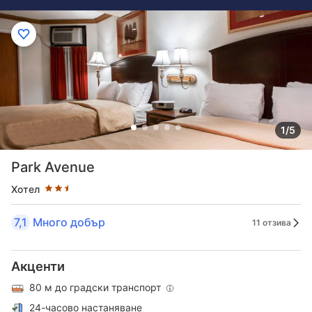
1/5
Оценка в звезди: 2.5 звезди
Park Avenue
Хотел
7,1
Много добър
11 отзива
Акценти
80 м до градски транспорт
24-часово настаняване