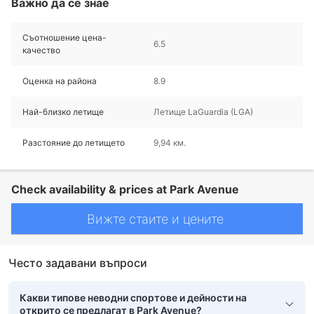
Важно да се знае
Съотношение цена-
6.5
качество
Оценка на района
8.9
Най-близко летище
Летище LaGuardia (LGA)
Разстояние до летището
9,94 км.
Check availability & prices at Park Avenue
Вижте стаите и цените
Често задавани въпроси
Какви типове неводни спортове и дейности на
открито се предлагат в Park Avenue?