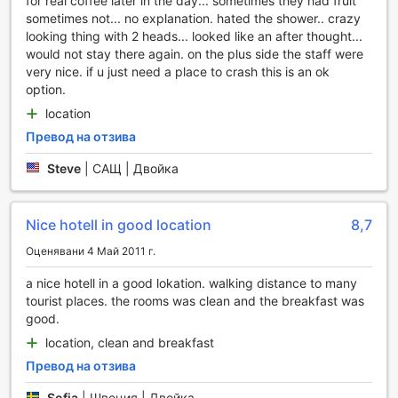
обществените зони, което е идеално за тези, които
for real coffee later in the day... sometimes they had fruit
искат да останат свързани по време на пътуването си.
sometimes not... no explanation. hated the shower.. crazy
С ежедневното почистване на стаите, можете да
looking thing with 2 heads... looked like an after thought...
бъдете сигурни, че вашето помещение ще бъде винаги
would not stay there again. on the plus side the staff were
чисто и подредено. За удобство на гостите, хотелът
very nice. if u just need a place to crash this is an ok
разполага и с помещение за съхранение на багаж,
option.
което е особено полезно при ранно пристигане или
location
късно напускане. Всички тези удобства правят Clarion
Превод на отзива
Hotel Park Avenue идеален избор за вашето следващо
пътуване до Ню Йорк.
Steve
|
САЩ | Двойка
Транспортни удобства в Clarion Hotel Park Avenue
Nice hotell in good location
8,7
Clarion Hotel Park Avenue предлага удобни транспортни
решения, които правят престоя ви в Ню Йорк още по-
Оценявани 4 Май 2011 г.
приятен. Хотелът разполага с паркинг услуги,
a nice hotell in a good lokation. walking distance to many
включително възможността за валет паркинг, който
tourist places. the rooms was clean and the breakfast was
позволява на гостите да се насладят на безпроблемно
good.
паркиране, без да се притесняват за намирането на
място. Със специално предвиден паркинг на място, вие
location, clean and breakfast
можете да бъдете сигурни, че вашият автомобил е в
Превод на отзива
безопасност, докато изследвате вълнуващия живот на
града.
Sofia
|
Швеция | Двойка