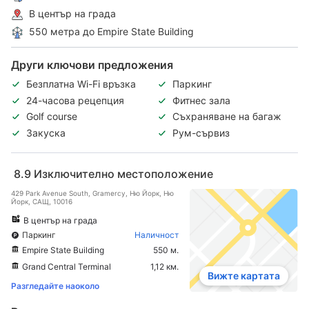
В център на града
550 метра до Empire State Building
Други ключови предложения
Безплатна Wi-Fi връзка
Паркинг
24-часова рецепция
Фитнес зала
Golf course
Съхраняване на багаж
Закуска
Рум-сървиз
8.9
Изключително местоположение
429 Park Avenue South, Gramercy, Ню Йорк, Ню
Йорк, САЩ, 10016
В център на града
Паркинг
Наличност
Empire State Building
550 м.
Grand Central Terminal
1,12 км.
Вижте картата
Разгледайте наоколо