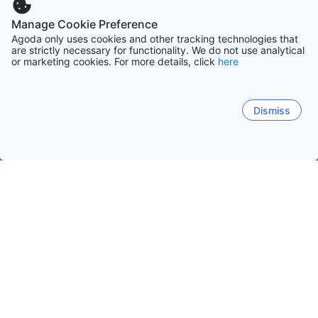
Manage Cookie Preference
Agoda only uses cookies and other tracking technologies that
are strictly necessary for functionality. We do not use analytical
or marketing cookies. For more details, click
here
Dismiss
Начало
Тайван Обекти
Провинция Тайдун Обекти
Тайтун
Тайтун
Грийн айлънд
Град Тайтунг
Град Chishang
Град Beinan
Град D
Популярни дати за пътуване