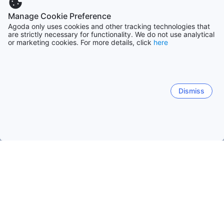
Manage Cookie Preference
Agoda only uses cookies and other tracking technologies that
are strictly necessary for functionality. We do not use analytical
or marketing cookies. For more details, click
here
Dismiss
Начало
Франция Обекти
Рона-Алпи Обекти
Satillieu
Лион
Свети-Мартан-Белвий
Шамони-Мон-Блан
Satillieu
Lalouvesc