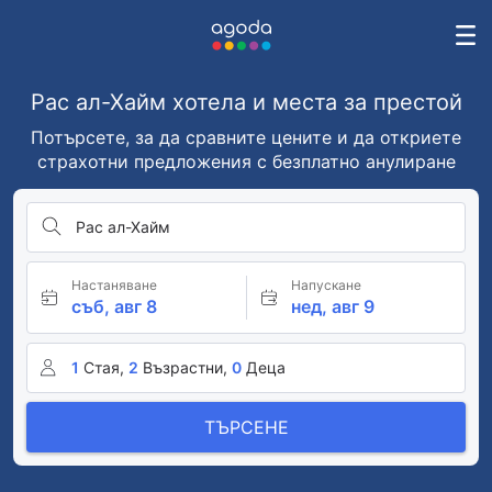
Рас ал-Хайм хотела и места за престой
Потърсете, за да сравните цените и да откриете
страхотни предложения с безплатно анулиране
Рас ал-Хайм
Настаняване
Напускане
съб, авг 8
нед, авг 9
1
Стая,
2
Възрастни,
0
Деца
ТЪРСЕНЕ