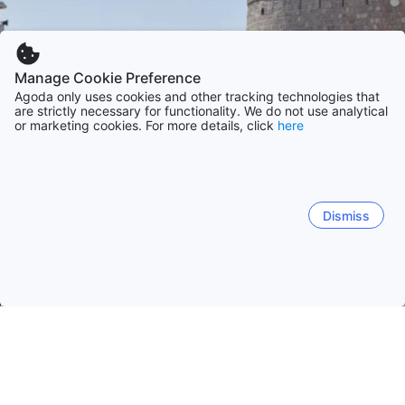
Manage Cookie Preference
Agoda only uses cookies and other tracking technologies that
are strictly necessary for functionality. We do not use analytical
or marketing cookies. For more details, click
here
Dismiss
Начало
ОАЕ Обекти
Рас ал-Хайма Обекти
Рас ал-Хайм
Рас ал-Хайм
Хата
Al Khari
Ал Джазира Ал Хамр