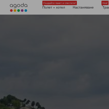
Създайте пакет и спестете!
Нов!
Полет + хотел
Настаняване
Тра