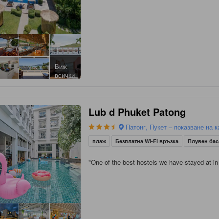
Виж
всички
Lub d Phuket Patong
Патонг, Пукет – показване на к
плаж
Безплатна Wi-Fi връзка
Плувен ба
"
One of the best hostels we have stayed at in