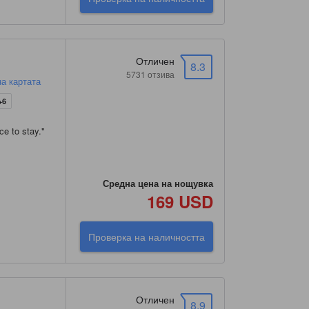
Отличен
8.3
5731 отзива
на картата
+6
ce to stay.
"
Средна цена на нощувка
169 USD
Проверка на наличността
Отличен
8.9