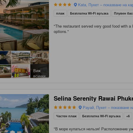
Kata, Пукет – показване на ка
плаж
Безплатна Wi-Fi връзка
Плувен ба
"
The restaurant served very good food with a l
options.
"
Виж
всички
Selina Serenity Rawai Phuk
Рауай, Пукет – показване н
Частен плаж
Безплатна Wi-Fi връзка
+6
"
В море купаться нельзя! Расположение у