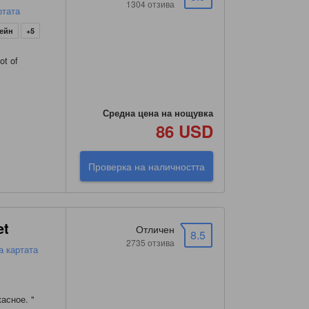
1304 отзива
ртата
сейн
+5
ot of
Средна цена на нощувка
86 USD
Проверка на наличността
et
Отличен
8.5
2735 отзива
а картата
жасное.
"