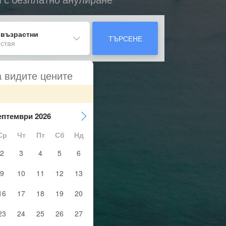
 възрастни
ТЪРСЕНЕ
 стая
а видите цените
ептември 2026
Ср
Чт
Пт
Сб
Нд
2
3
4
5
6
9
10
11
12
13
16
17
18
19
20
23
24
25
26
27