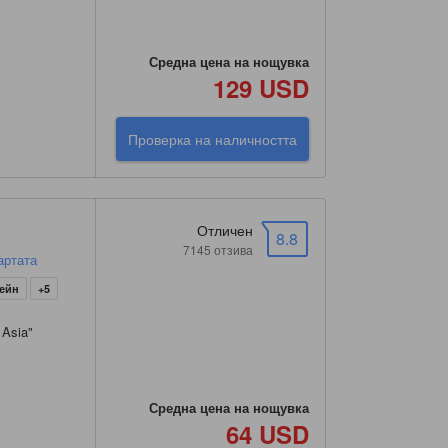
Средна цена на нощувка
129 USD
Проверка на наличността
Отличен
8.8
7145 отзива
артата
сейн
+5
 Asia
"
Средна цена на нощувка
64 USD