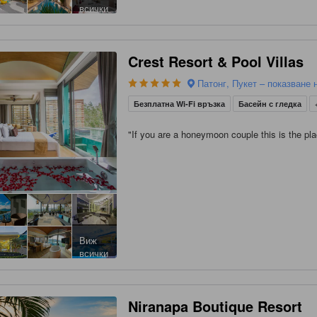
всички
Crest Resort & Pool Villas
Патонг, Пукет – показване 
Безплатна Wi-Fi връзка
Басейн с гледка
"
If you are a honeymoon couple this is the pla
Виж
всички
Niranapa Boutique Resort