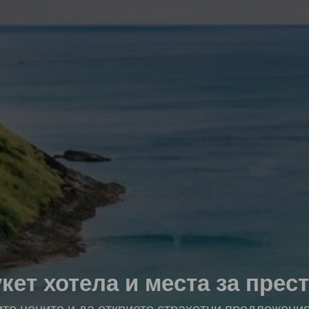
кет хотела и места за прес
ите цените и да откриете страхотни предложени