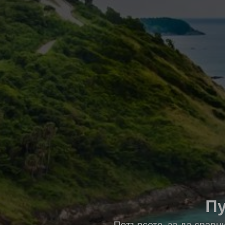
Пу
Потърсете, за да сравн