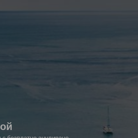
той
я с безплатно анулиране