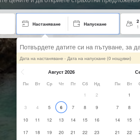
2
Настаняване
Напускане
1
Потвърдете датите си на пътуване, за д
Дата на настаняване - Дата на напускане
(0 нощувки)
Август 2026
С
Пн
Вт
Ср
Чт
Пт
Сб
Нд
Пн
Вт
1
2
1
3
4
5
6
7
8
9
7
8
10
11
12
13
14
15
16
14
15
17
18
19
20
21
22
23
21
22