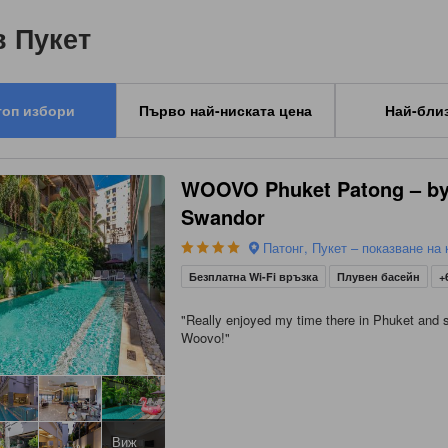
в Пукет
топ избори
Първо най-ниската цена
Най-бли
WOOVO Phuket Patong – b
Swandor
Патонг, Пукет – показване на 
Безплатна Wi-Fi връзка
Плувен басейн
+
"
Really enjoyed my time there in Phuket and s
Woovo!
"
Виж