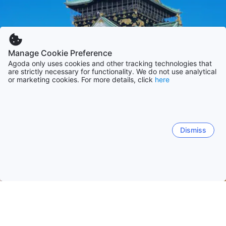
Manage Cookie Preference
Agoda only uses cookies and other tracking technologies that
are strictly necessary for functionality. We do not use analytical
or marketing cookies. For more details, click
here
Dismiss
Начало
Япония Обекти
Осака Обекти
Osaka
Osaka
Sakai
Izumisano
Neyagawa
Higashios