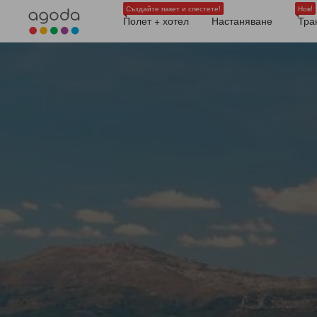
Създайте пакет и спестете!
Нов!
Полет + хотел
Настаняване
Тра