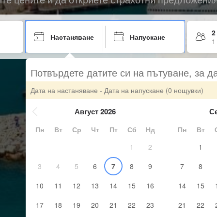
2
Настаняване
Напускане
1
Потвърдете датите си на пътуване, за д
Дата на настаняване - Дата на напускане
(0 нощувки)
Август 2026
С
Пн
Вт
Ср
Чт
Пт
Сб
Нд
Пн
Вт
1
2
1
3
4
5
6
7
8
9
7
8
10
11
12
13
14
15
16
14
15
17
18
19
20
21
22
23
21
22