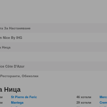
та За Настаняване
nn Nice By IHG
а Ница
ce Côte D'Azur
 Ресторанти, Обиколки
а Ница
ли
St Pierre de Feric
46 хотели
Merc
ли
Mantega
29 хотели
Crem