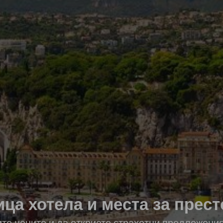
ица хотела и места за прест
ите цените и да откриете страхотни предложени