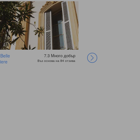
 Belle
7.3
Много добър
Hotel Univers
Splendid Hotel And
Hotel Ozz By
iere
Въз основа на 84 отзива
Spa
Happyculture