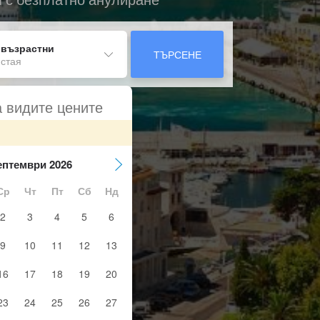
 възрастни
ТЪРСЕНЕ
 стая
а видите цените
ептември 2026
Ср
Чт
Пт
Сб
Нд
2
3
4
5
6
9
10
11
12
13
16
17
18
19
20
23
24
25
26
27