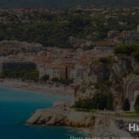
Н
Потърсете, за да сравн