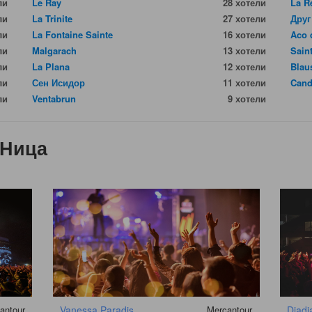
ли
Le Ray
28 хотели
La R
ли
La Trinite
27 хотели
Друг
ли
La Fontaine Sainte
16 хотели
Aco 
ли
Malgarach
13 хотели
Sain
ли
La Plana
12 хотели
Blau
ли
Сен Исидор
11 хотели
Can
ли
Ventabrun
9 хотели
 Ница
antour
Vanessa Paradis
Mercantour
Djadj