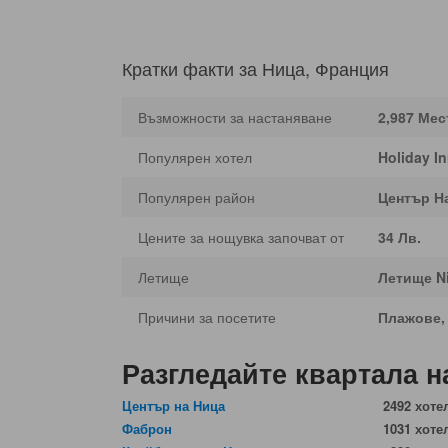
Кратки факти за Ница, Франция
Възможности за настаняване
2,987 Мес
Популярен хотел
Holiday I
Популярен район
Център Н
Цените за нощувка започват от
34 Лв.
Летище
Летище Ni
Причини за посетите
Плажове,
Разгледайте квартала н
Център на Ница
2492 хоте
Фаброн
1031 хоте