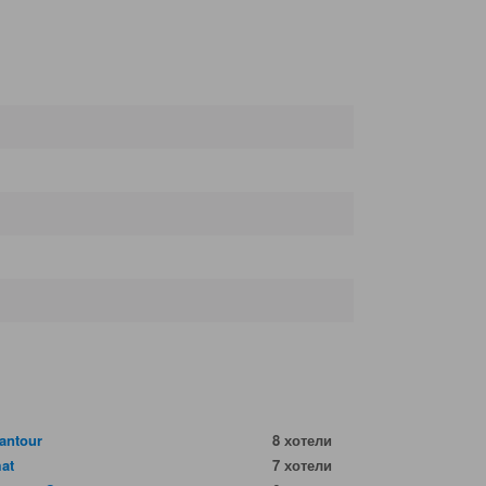
antour
8 хотели
at
7 хотели