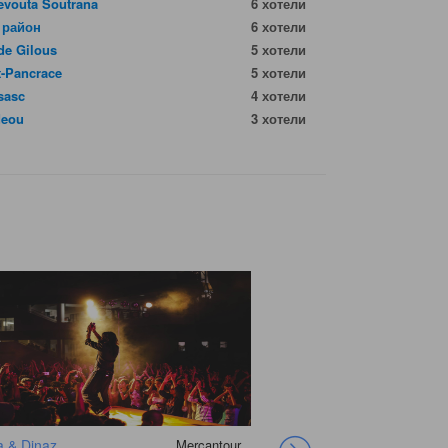
evouta Soutrana
6 хотели
 район
6 хотели
de Gilous
5 хотели
t-Pancrace
5 хотели
sasc
4 хотели
deou
3 хотели
a & Dinaz
Mercantour
L'Héritage