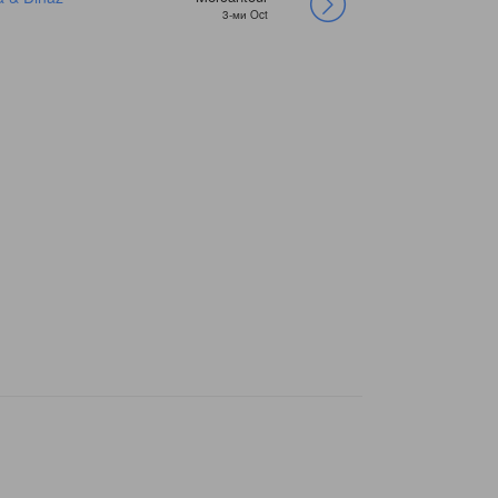
3-ми Oct
Goldman