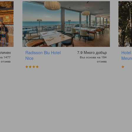
личен
Radisson Blu Hotel
7.9
Много добър
Hotel
на 1477
Nice
Въз основа на 194
Meun
отзива
отзива