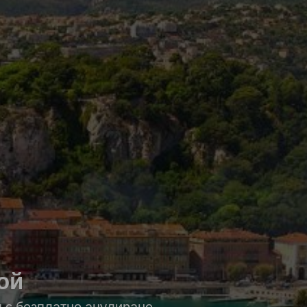
ой
я с безплатно анулиране