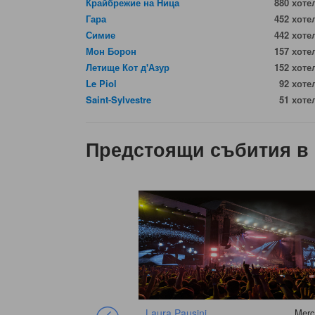
Крайбрежие на Ница
880 хоте
Гара
452 хоте
Симие
442 хоте
Мон Борон
157 хоте
Летище Кот д'Азур
152 хоте
Le Piol
92 хоте
Saint-Sylvestre
51 хоте
Предстоящи събития в
Laura Pausini
Merc