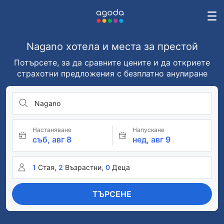
Nagano хотела и места за престой
Потърсете, за да сравните цените и да откриете
страхотни предложения с безплатно анулиране
Nagano
Настаняване
Напускане
съб, авг 8
нед, авг 9
1
Стая,
2
Възрастни,
0
Деца
ТЪРСЕНЕ