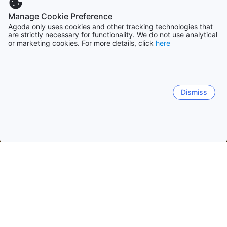
Manage Cookie Preference
Agoda only uses cookies and other tracking technologies that
are strictly necessary for functionality. We do not use analytical
or marketing cookies. For more details, click
here
Dismiss
Начало
САЩ Обекти
Тенеси Обекти
Ноксвил (Тенеси)
Ноксвил (Тенеси)
Пиджън Фордж (Тенеси)
Галтинбу
Център на Ноксвил
Предградия на Ноксвил
Близо д