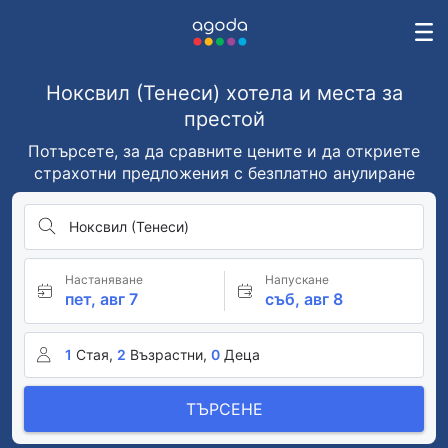
Ноксвил (Тенеси) хотела и места за
престой
Потърсете, за да сравните цените и да откриете
страхотни предложения с безплатно анулиране
Ноксвил (Тенеси)
Настаняване
Напускане
пет, авг 7
съб, авг 8
1
Стая,
2
Възрастни,
0
Деца
ТЪРСЕНЕ