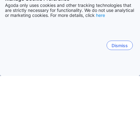
Agoda only uses cookies and other tracking technologies that
are strictly necessary for functionality. We do not use analytical
or marketing cookies. For more details, click
here
Dismiss
Начало
САЩ Обекти
Тенеси Обекти
Кимбал
Кимбал
Пиджън Фордж (Тенеси)
Галтинбург, Тенеси
Kimball