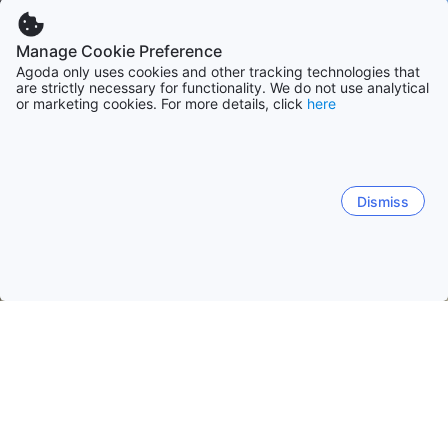
Manage Cookie Preference
Agoda only uses cookies and other tracking technologies that
are strictly necessary for functionality. We do not use analytical
or marketing cookies. For more details, click
here
Dismiss
Начало
ОАЕ Обекти
Рас ал-Хайма Обекти
Хата
Хата
Рас ал-Хайм
Al Khari
Ал Джазира Ал Хамр
Hatta