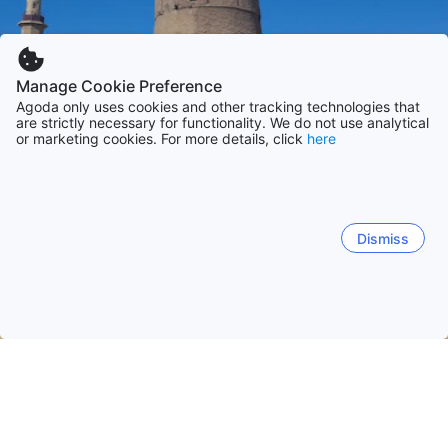
Manage Cookie Preference
Agoda only uses cookies and other tracking technologies that
are strictly necessary for functionality. We do not use analytical
or marketing cookies. For more details, click
here
Dismiss
Начало
ОАЕ Обекти
Емирство Фуджейра Обекти
Фудже
Фуджейра
Dibba Al Fujairah
Sinadil
Kalba
Ал