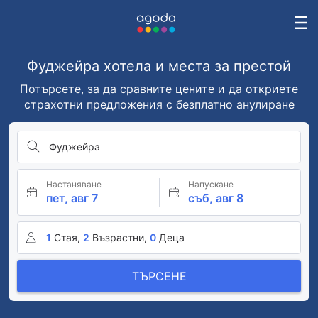
Фуджейра хотела и места за престой
Потърсете, за да сравните цените и да откриете
страхотни предложения с безплатно анулиране
Фуджейра
Настаняване
Напускане
пет, авг 7
съб, авг 8
1
Стая,
2
Възрастни,
0
Деца
ТЪРСЕНЕ