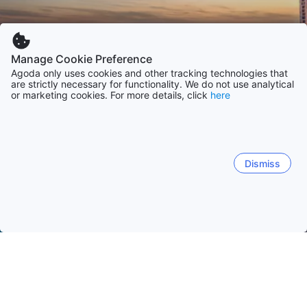
Manage Cookie Preference
Agoda only uses cookies and other tracking technologies that
are strictly necessary for functionality. We do not use analytical
or marketing cookies. For more details, click
here
Dismiss
Начало
ОАЕ Обекти
Емирство Дубай Обекти
Дубай
Дубай
Murquab
The Palm Jumeirah
Jumeirah