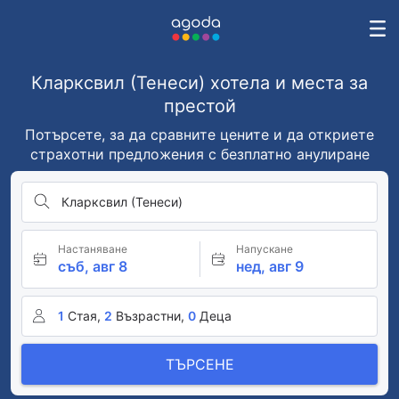
Кларксвил (Тенеси) хотела и места за
престой
Потърсете, за да сравните цените и да откриете
страхотни предложения с безплатно анулиране
Кларксвил (Тенеси)
Настаняване
Напускане
съб, авг 8
нед, авг 9
1
Стая,
2
Възрастни,
0
Деца
ТЪРСЕНЕ