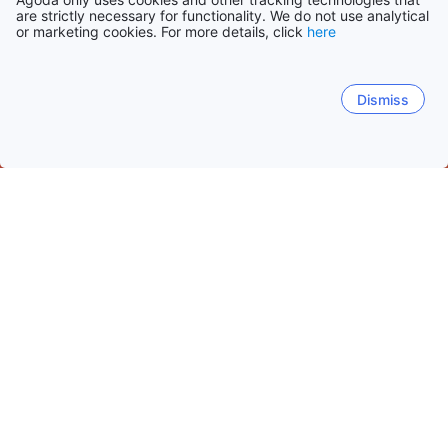
are strictly necessary for functionality. We do not use analytical
or marketing cookies. For more details, click
here
Dismiss
Начало
САЩ Обекти
Тенеси Обекти
Кларксвил (Тенеси)
Кларксвил (Тенеси)
Пиджън Фордж (Тенеси)
Галтин
Кларксвил сити център
Вилма Рудолф
Мартин Лутъ
Популярни дати за пътуване
Тази вечер
7 авг