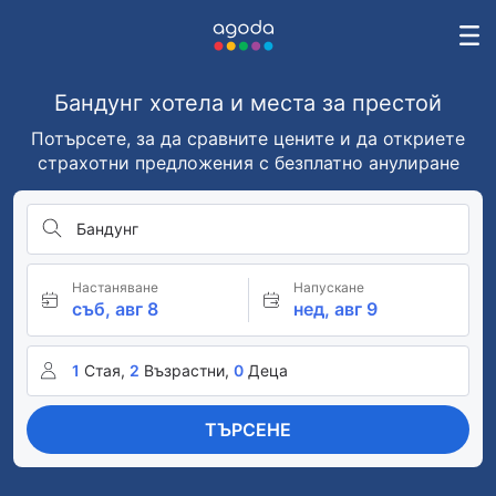
Бандунг хотела и места за престой
Потърсете, за да сравните цените и да откриете
страхотни предложения с безплатно анулиране
Бандунг
Настаняване
Напускане
съб, авг 8
нед, авг 9
1
Стая,
2
Възрастни,
0
Деца
ТЪРСЕНЕ