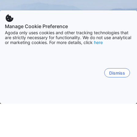
Manage Cookie Preference
Agoda only uses cookies and other tracking technologies that
are strictly necessary for functionality. We do not use analytical
or marketing cookies. For more details, click
here
Dismiss
Начало
Индонезия Обекти
Провинция Западна Ява Обекти
Бандунг
Пунчак
Бекаси
Депок
Кикаранг