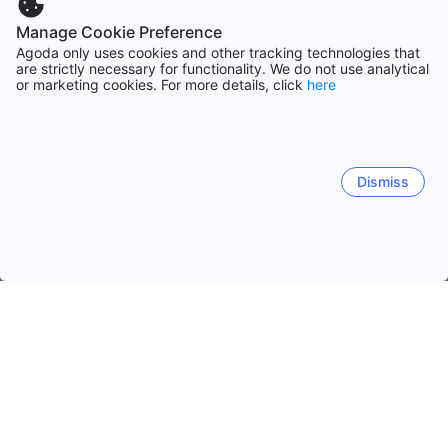
Manage Cookie Preference
Agoda only uses cookies and other tracking technologies that
are strictly necessary for functionality. We do not use analytical
or marketing cookies. For more details, click
here
Dismiss
Начало
Япония Обекти
Шидзуока Обекти
Atami
Atami
Izu
Gotemba
Shizuoka
Hamamatsu
Central Atami
Ajiro
Kamitaga
Izusan
Atami St