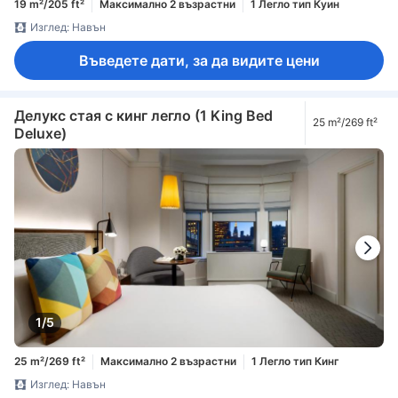
19 m²/205 ft²
Максимално 2 възрастни
1 Легло тип Куин
Изглед: Навън
Въведете дати, за да видите цени
Делукс стая с кинг легло (1 King Bed
25 m²/269 ft²
Deluxe)
1/5
25 m²/269 ft²
Максимално 2 възрастни
1 Легло тип Кинг
Изглед: Навън