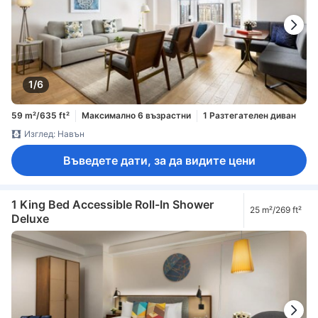
1/6
59 m²/635 ft²
Максимално 6 възрастни
1 Разтегателен диван
Изглед: Навън
Въведете дати, за да видите цени
1 King Bed Accessible Roll-In Shower
25 m²/269 ft²
Deluxe