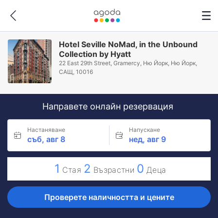
Hotel Seville NoMad, in the Unbound
Collection by Hyatt
22 East 29th Street, Gramercy, Ню Йорк, Ню Йорк,
САЩ, 10016
Направете онлайн резервация
Настаняване
Напускане
съб, авг 8
нед, авг 9
1
2
0
Стая
Възрастни
Деца
Проверете наличността и цените