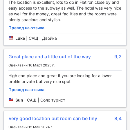
да се отпуснете и да се насладите на атмосферата на
The location is excellent, lots to do in Flatiron close by and
Ню Йорк.
easy access to the subway as well. The hotel was very nice
Барът на The James New York - Nomad не е само място
as well for the money, great facilities and the rooms were
за пиене, а и социален хъб, където често се
plenty spacious and stylish.
организират тематични вечери и специални събития.
Превод на отзива
Гостите могат да се насладят на жива музика или DJ
сесии, които придават допълнително вълнение на
Luke
|
САЩ | Двойка
вечерите. Със своето стратегическо местоположение и
внимателно подбрани напитки, барът предлага
уникално изживяване, което ще остави незабравими
Great place and a little out of the way
9,2
спомени от престоя ви в Ню Йорк.
Оценявани 16 Март 2025 г.
Спортни съоръжения в The James New York - Nomad
High end place and great if you are looking for a lower
profile private but very nice spot
В The James New York - Nomad, спортът и
здравословният начин на живот са приоритет. Хотелът
Превод на отзива
предлага безплатен фитнес център, който е на
разположение на гостите 24 часа в денонощието, което
Sun
|
САЩ | Соло турист
означава, че можете да поддържате своята фитнес
рутина по всяко време, независимо от вашия график.
Съоръженията са модерни и добре оборудвани,
Very good location but room can be tiny
8,4
предоставяйки всичко необходимо за ефективна
Оценявани 15 Май 2024 г.
тренировка.