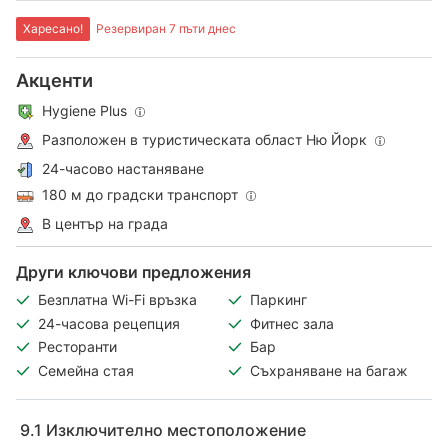
Харесано!
Резервиран 7 пъти днес
Акценти
Hygiene Plus
Разположен в туристическата област Ню Йорк
24-часово настаняване
180 м до градски транспорт
В център на града
Други ключови предложения
Безплатна Wi-Fi връзка
Паркинг
24-часова рецепция
Фитнес зала
Ресторанти
Бар
Семейна стая
Съхраняване на багаж
9.1
Изключително местоположение