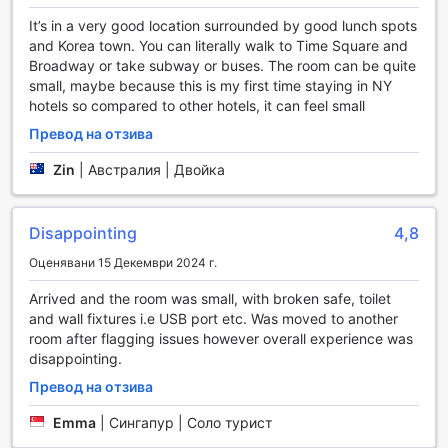
Фитнес центърът е проектиран с внимание към
It’s in a very good location surrounded by good lunch spots
детайла, осигурявайки ви комфорт и вдъхновение по
and Korea town. You can literally walk to Time Square and
време на тренировка. Независимо дали предпочитате
Broadway or take subway or buses. The room can be quite
кардио упражнения, силови тренировки или просто
small, maybe because this is my first time staying in NY
искате да се разтегнете след дълъг ден, тук ще
hotels so compared to other hotels, it can feel small
намерите всичко необходимо. С удобна обстановка и
Превод на отзива
професионално оборудване, The James New York -
Nomad е идеалното място за активни гости, които искат
Zin
|
Австралия | Двойка
да останат в форма дори по време на пътуване.
Удобства в The James New York - Nomad
Disappointing
4,8
The James New York - Nomad предлага изключителни
Оценявани 15 Декември 2024 г.
удобства, които гарантират комфорт и спокойствие на
своите гости. Възможността за пране и химическо
Arrived and the room was small, with broken safe, toilet
чистене е на разположение, за да осигури свежест на
and wall fixtures i.e USB port etc. Was moved to another
вашето облекло, независимо дали сте в града за бизнес
room after flagging issues however overall experience was
или почивка. Услугата за стая предлага удобство и
disappointing.
глезене, позволявайки ви да се насладите на храна и
Превод на отзива
напитки в уюта на вашата стая. За допълнителна
сигурност, хотелът предлага сейфове за съхранение на
Emma
|
Сингапур | Соло турист
ценности, а консиержът е на разположение, за да