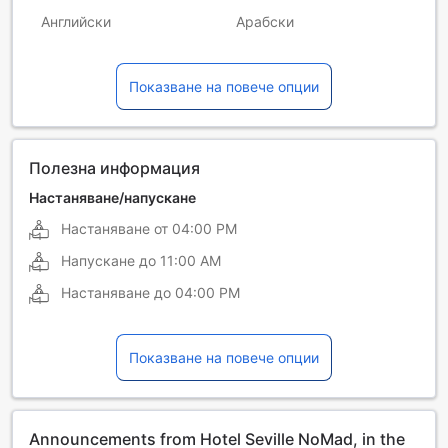
Английски
Арабски
Испански
Италиански
Показване на повече опции
Китайски (мандарин)
Немски
Полски
Португалски
Руски
Филипински
Полезна информация
Френски
Хинди
Настаняване/напускане
Настаняване от
04:00 PM
Напускане до
11:00 AM
Настаняване до
04:00 PM
Показване на повече опции
Announcements from Hotel Seville NoMad, in the