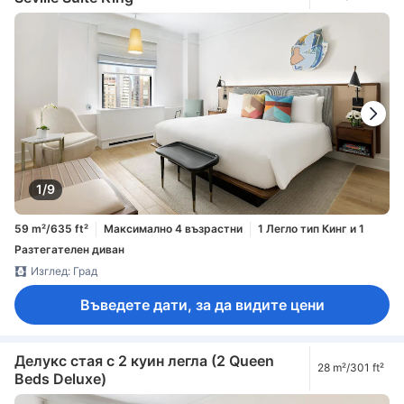
1/9
59 m²/635 ft²
Максимално 4 възрастни
1 Легло тип Кинг и 1
Разтегателен диван
Изглед: Град
Въведете дати, за да видите цени
Делукс стая с 2 куин легла (2 Queen
28 m²/301 ft²
Beds Deluxe)