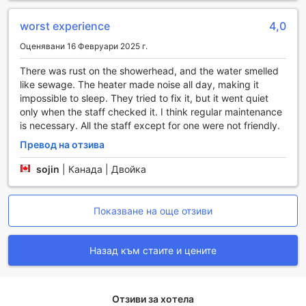
помогне с всякакви въпроси или резервации, които
може да имате по време на престоя си.
worst experience
4,0
Свободният достъп до Wi-Fi в обществените зони и
безплатният Wi-Fi във всички стаи осигуряват
Оценявани 16 Февруари 2025 г.
свързаност, необходима за работа или забавление. С
There was rust on the showerhead, and the water smelled
услугата за съхранение на багаж можете да се
like sewage. The heater made noise all day, making it
насладите на последния ден в Ню Йорк без
impossible to sleep. They tried to fix it, but it went quiet
притеснения за куфарите си, а ежедневното почистване
only when the staff checked it. I think regular maintenance
на стаите гарантира, че вашето пространство остава
is necessary. All the staff except for one were not friendly.
чисто и приятно през целия ви престой. The James New
York - Nomad е идеалното място, което предлага
Превод на отзива
всичко необходимо за един безпроблемен и
sojin
|
Канада | Двойка
релаксиращ престой.
Транспортни удобства в The James New York - Nomad
Показване на още отзиви
The James New York - Nomad предлага изключителни
транспортни удобства, които да направят вашето
Назад към стаите и цените
пътуване из Ню Йорк удобно и безпроблемно. Хотелът
предоставя услуги за валет паркиране, което означава,
че можете да оставите колата си в ръцете на
професионалисти, докато вие се наслаждавате на
Отзиви за хотела