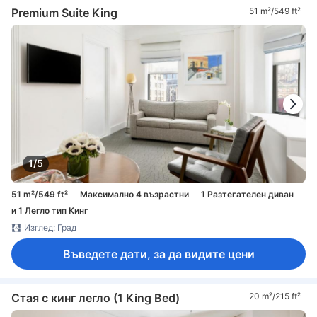
Premium Suite King
51 m²/549 ft²
1/5
51 m²/549 ft²
Максимално 4 възрастни
1 Разтегателен диван
и 1 Легло тип Кинг
Изглед: Град
Въведете дати, за да видите цени
Стая с кинг легло (1 King Bed)
20 m²/215 ft²