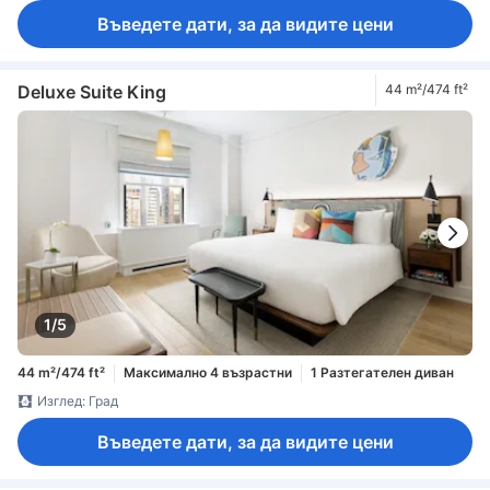
Въведете дати, за да видите цени
Deluxe Suite King
44 m²/474 ft²
1/5
44 m²/474 ft²
Максимално 4 възрастни
1 Разтегателен диван
Изглед: Град
Въведете дати, за да видите цени