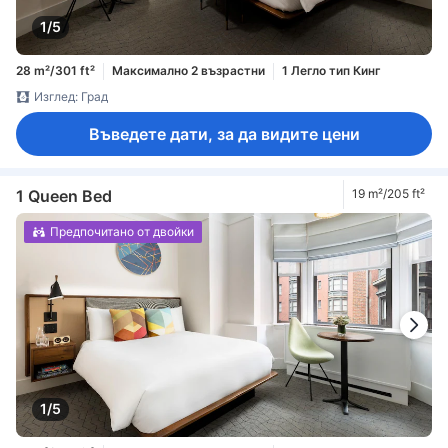
1/5
28 m²/301 ft²
Максимално 2 възрастни
1 Легло тип Кинг
Изглед: Град
Въведете дати, за да видите цени
1 Queen Bed
19 m²/205 ft²
Предпочитано от двойки
1/5