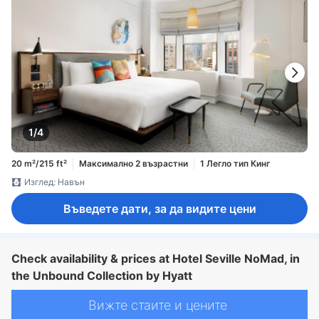
1/4
20 m²/215 ft²
Максимално 2 възрастни
1 Легло тип Кинг
Изглед: Навън
Въведете дати, за да видите цени
Check availability & prices at Hotel Seville NoMad, in
the Unbound Collection by Hyatt
Вижте стаите и цените