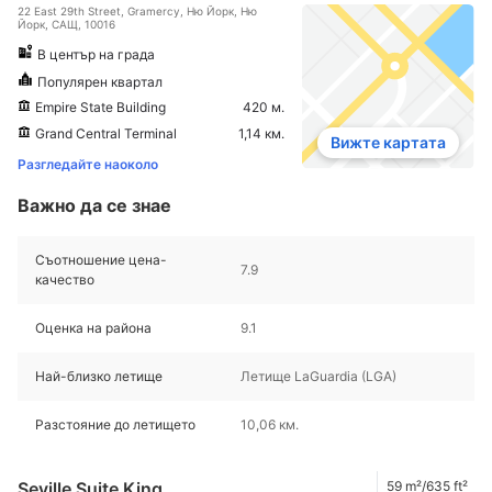
22 East 29th Street, Gramercy, Ню Йорк, Ню
Йорк, САЩ, 10016
В център на града
Популярен квартал
Empire State Building
420 м.
Grand Central Terminal
1,14 км.
Вижте картата
Разгледайте наоколо
Важно да се знае
Съотношение цена-
7.9
качество
Оценка на района
9.1
Най-близко летище
Летище LaGuardia (LGA)
Разстояние до летището
10,06 км.
Seville Suite King
59 m²/635 ft²